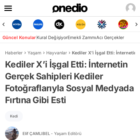
Güncel Konular
Kural Değişiyor
Emekli Zammı
Acı Gerçekler
Haberler
Yaşam
Hayvanlar
Kediler X’i İşgal Etti: İnterneti
Kediler X’i İşgal Etti: İnternetin
Gerçek Sahipleri Kediler
Fotoğraflarıyla Sosyal Medyada
Fırtına Gibi Esti
Kedi
Elif ÇAMLIBEL
- Yaşam Editörü