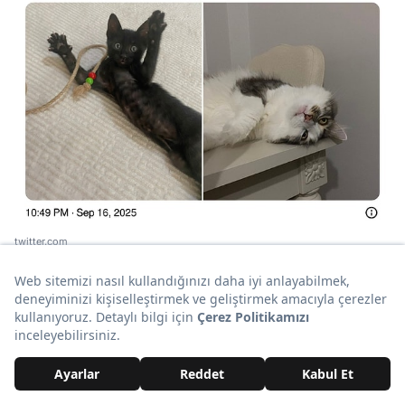
twitter.com
👇