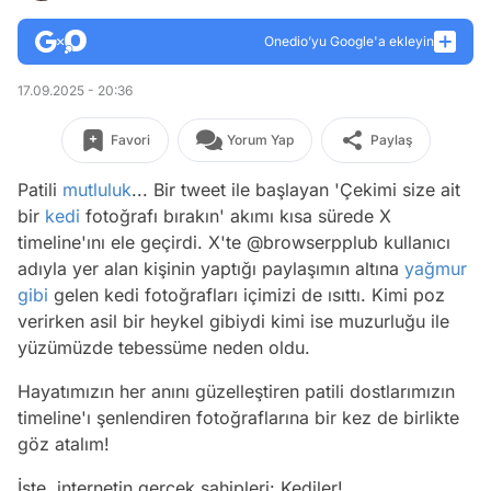
Onedio’yu Google'a ekleyin
17.09.2025 - 20:36
Favori
Yorum Yap
Paylaş
Patili
mutluluk
... Bir tweet ile başlayan 'Çekimi size ait
bir
kedi
fotoğrafı bırakın' akımı kısa sürede X
timeline'ını ele geçirdi. X'te @browserpplub kullanıcı
adıyla yer alan kişinin yaptığı paylaşımın altına
yağmur
gibi
gelen kedi fotoğrafları içimizi de ısıttı. Kimi poz
verirken asil bir heykel gibiydi kimi ise muzurluğu ile
yüzümüzde tebessüme neden oldu.
Hayatımızın her anını güzelleştiren patili dostlarımızın
timeline'ı şenlendiren fotoğraflarına bir kez de birlikte
göz atalım!
İşte, internetin gerçek sahipleri: Kediler!