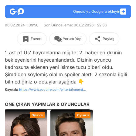
Onedio’yu Google'a ekleyin
06.02.2024 - 09:50
Son Güncelleme: 06.02.2026 - 22:36
Favori
Yorum Yap
Paylaş
'Last of Us' hayranlarına müjde. 2. haberleri dizinin
bekleyenlerini heyecanlandırdı. Dizinin oyuncu
kadrosuna eklenen yeni isimse tuzu biberi oldu.
Şimdiden söylemiş olalım spoiler alert! 2.sezonla ilgili
bilmediğiniz o detaylar aşağıda 👇
Kaynak:
https://www.esquire.com/entertainment...
ÖNE ÇIKAN YAPIMLAR & OYUNCULAR
Oyuncu
Oyuncu