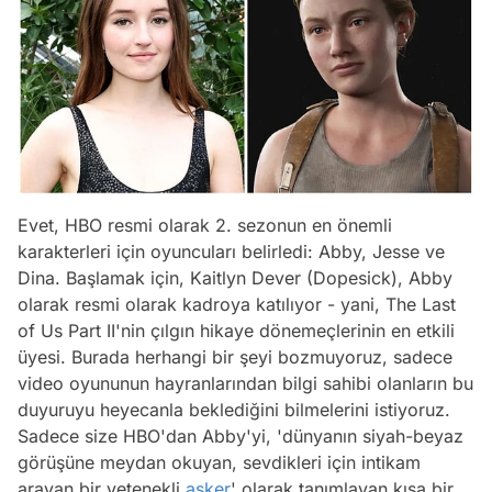
Evet, HBO resmi olarak 2. sezonun en önemli
karakterleri için oyuncuları belirledi: Abby, Jesse ve
Dina. Başlamak için, Kaitlyn Dever (Dopesick), Abby
olarak resmi olarak kadroya katılıyor - yani, The Last
of Us Part II'nin çılgın hikaye dönemeçlerinin en etkili
üyesi. Burada herhangi bir şeyi bozmuyoruz, sadece
video oyununun hayranlarından bilgi sahibi olanların bu
duyuruyu heyecanla beklediğini bilmelerini istiyoruz.
Sadece size HBO'dan Abby'yi, 'dünyanın siyah-beyaz
görüşüne meydan okuyan, sevdikleri için intikam
arayan bir yetenekli
asker
' olarak tanımlayan kısa bir