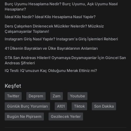
Burç Uyumu Hesaplama Nedir? Burç Uyumu, Aşk Uyumu Nasıl
Hesaplanır?
İdeal Kilo Nedir? İdeal Kilo Hesaplama Nasıl Yapılır?
Ders Çalışırken Dinlenecek Müzikler Nelerdir? Müziksiz
Çalışamayanlar Toplanın!
Instagram Giriş Nasıl Yapılır? Instagram'a Giriş İşlemleri Rehberi
41 Ülkenin Bayrakları ve Ülke Bayraklarının Anlamları
GTA San Andreas Hileleri! Oynamaya Doyamayanlar İçin Güncel San
Andreas Şifreleri
IQ Testi: IQ'unuzun Kaç Olduğunu Merak Ettiniz mi?
Keşfet
Twitter
Deprem
Zam
Youtube
Günlük Burç Yorumları
A101
Tiktok
Son Dakika
Bugün Ne Pişirsem
Gezilecek Yerler