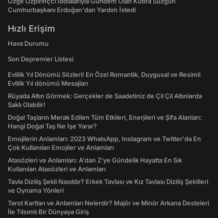
Özge Özpirinçci İddialarıyla Gündem Olan Kübra Süzgün
Cumhurbaşkanı Erdoğan'dan Yardım İstedi
Hızlı Erişim
Hava Durumu
Son Depremler Listesi
Evlilik Yıl Dönümü Sözleri! En Özel Romantik, Duygusal ve Resimli
Evlilik Yıl dönümü Mesajları
Rüyada Altın Görmek: Gerçekler de Saadetiniz de Çil Çil Altınlarda
Saklı Olabilir!
Doğal Taşların Merak Edilen Tüm Etkileri, Enerjileri ve Şifa Alanları:
Hangi Doğal Taş Ne İşe Yarar?
Emojilerin Anlamları: 2023 WhatsApp, Instagram ve Twitter'da En
Çok Kullanılan Emojiler ve Anlamları
Atasözleri ve Anlamları: A'dan Z'ye Gündelik Hayatta En Sık
Kullanılan Atasözleri ve Anlamları
Tavla Diziliş Şekli Nasıldır? Erkek Tavlası ve Kız Tavlası Diziliş Şekilleri
ve Oynama Yönleri
Tarot Kartları ve Anlamları Nelerdir? Majör ve Minör Arkana Desteleri
İle Tılsımlı Bir Dünyaya Giriş