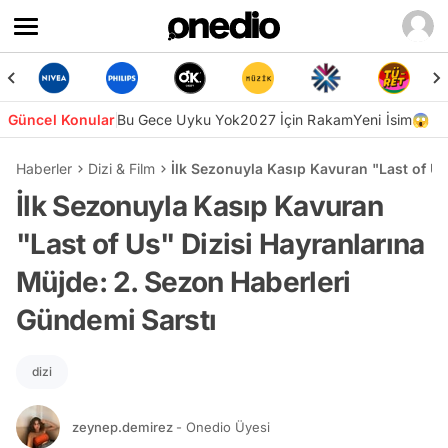
Güncel Konular
Bu Gece Uyku Yok
2027 İçin Rakam
Yeni İsim😱
Haberler
Dizi & Film
İlk Sezonuyla Kasıp Kavuran "Last of Us
İlk Sezonuyla Kasıp Kavuran
"Last of Us" Dizisi Hayranlarına
Müjde: 2. Sezon Haberleri
Gündemi Sarstı
dizi
zeynep.demirez
- Onedio Üyesi