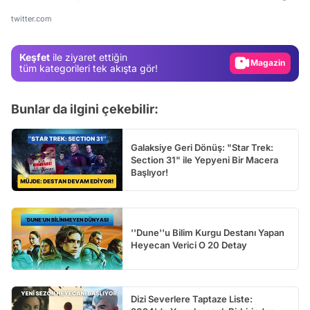
Gündem
twitter.com
Magazin
Keşfet
ile ziyaret ettiğin
Video
tüm kategorileri tek akışta gör!
Test
Bunlar da ilgini çekebilir:
Galaksiye Geri Dönüş: "Star Trek:
Section 31" ile Yepyeni Bir Macera
Başlıyor!
''Dune''u Bilim Kurgu Destanı Yapan
Heyecan Verici O 20 Detay
Dizi Severlere Taptaze Liste: