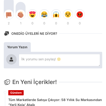
2
1
0
0
0
0
0
ONEDİO ÜYELERİ NE DİYOR?
Yorum Yazın
En Yeni İçerikler!
Gündem
Tüm Marketlerde Satışa Çıkıyor: 58 Yıllık Su Markasından
‘Yerli Kola’ Atağı