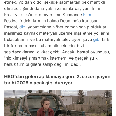
etmek, yoldan ciddi şekilde sapmaktan pek mantıklı
olmazdı. Şimdi daha yakın zamanlarda, yeni filmi
Freaky Tales'ın prömiyeri için Sundance
Film
Festivali'ndeki kırmızı halıda Deadline'a konuşan
Pascal,
dizi
yapımcılarının 'her zaman sahip oldukları
inanılmaz kaynak materyali üzerine inşa etme yollarını
bulacaklarını ve bu materyali televizyon şovu
gibi
farklı
bir formatta nasıl kullanabileceklerini bizi
şaşırtacaklarına' dikkat çekti. Ancak, başrol oyuncusu,
'hiç kimseyi şımartmak istemem, ve gerçek şu ki,
henüz tüm bilgilere sahip değilim' dedi.
HBO'dan gelen açıklamaya göre 2. sezon yayım
tarihi 2025 olacak gibi duruyor.