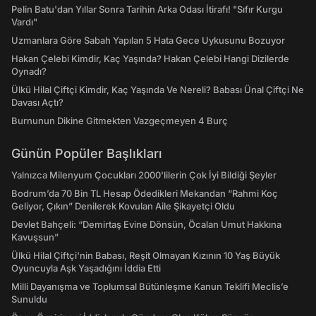
Pelin Batu'dan Yıllar Sonra Tarihin Arka Odası İtirafı! "Sıfır Kurgu
Vardı"
Uzmanlara Göre Sabah Yapılan 5 Hata Gece Uykusunu Bozuyor
Hakan Çelebi Kimdir, Kaç Yaşında? Hakan Çelebi Hangi Dizilerde
Oynadı?
Ülkü Hilal Çiftçi Kimdir, Kaç Yaşında Ve Nereli? Babası Ünal Çiftçi Ne
Davası Açtı?
Burnunun Dikine Gitmekten Vazgeçmeyen 4 Burç
Günün Popüler Başlıkları
Yalnızca Milenyum Çocukları 2000'lilerin Çok İyi Bildiği Şeyler
Bodrum’da 70 Bin TL Hesap Ödedikleri Mekandan “Rahmi Koç
Geliyor, Çıkın” Denilerek Kovulan Aile Şikayetçi Oldu
Devlet Bahçeli: “Demirtaş Evine Dönsün, Öcalan Umut Hakkına
Kavuşsun”
Ülkü Hilal Çiftçi'nin Babası, Reşit Olmayan Kızının 10 Yaş Büyük
Oyuncuyla Aşk Yaşadığını İddia Etti
Milli Dayanışma ve Toplumsal Bütünleşme Kanun Teklifi Meclis’e
Sunuldu