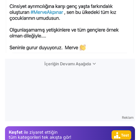
İçeriğin Devamı Aşağıda
Video
Test
Gündem
Magazin
Reklam
Video
Keşfet
ile ziyaret ettiğin
Test
tüm kategorileri tek akışta gör!