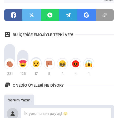
BU İÇERİĞE EMOJİYLE TEPKİ VER!
231
126
17
5
4
4
1
ONEDİO ÜYELERİ NE DİYOR?
Yorum Yazın