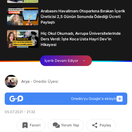
Arabasını Havalimanı Otoparkına Bırakan İçerik
Üreticisi 2,5 Günün Sonunda Ödediği Ücreti
Paylaştı
Hiç Okul Okumadı, Avrupa Üniversitelerinde
Ders Verdi: İşte Koca Usta Hayri Dev'in
Hikayesi
İçerik Devam Ediyor
Arya
- Onedio Üyesi
Onedio’yu Google'a ekleyin
05.07.2021 - 21:32
Favori
Yorum Yap
Paylaş