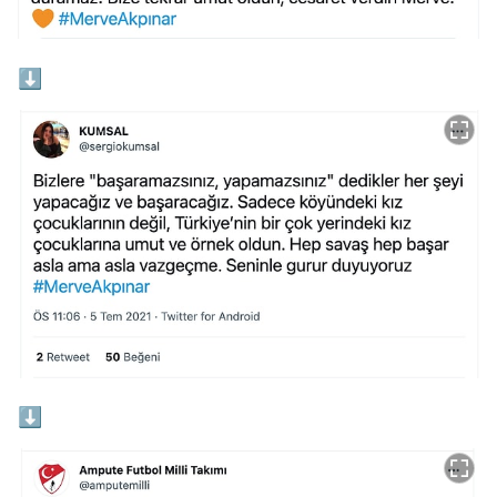
⬇️
⬇️