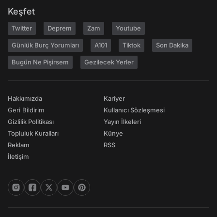
Keşfet
Twitter
Deprem
Zam
Youtube
Günlük Burç Yorumları
A101
Tiktok
Son Dakika
Bugün Ne Pişirsem
Gezilecek Yerler
Hakkımızda
Kariyer
Geri Bildirim
Kullanıcı Sözleşmesi
Gizlilik Politikası
Yayın İlkeleri
Topluluk Kuralları
Künye
Reklam
RSS
İletişim