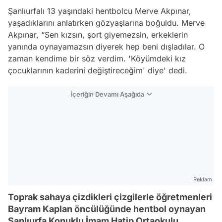
Şanlıurfalı 13 yaşındaki hentbolcu Merve Akpınar,
yaşadıklarını anlatırken gözyaşlarına boğuldu. Merve
Akpınar, “Sen kızsın, şort giyemezsin, erkeklerin
yanında oynayamazsın diyerek hep beni dışladılar. O
zaman kendime bir söz verdim. 'Köyümdeki kız
çocuklarının kaderini değiştireceğim' diye' dedi.
İçeriğin Devamı Aşağıda
Reklam
Toprak sahaya çizdikleri çizgilerle öğretmenleri
Bayram Kaplan öncülüğünde hentbol oynayan
Şanlıurfa Konuklu İmam Hatip Ortaokulu