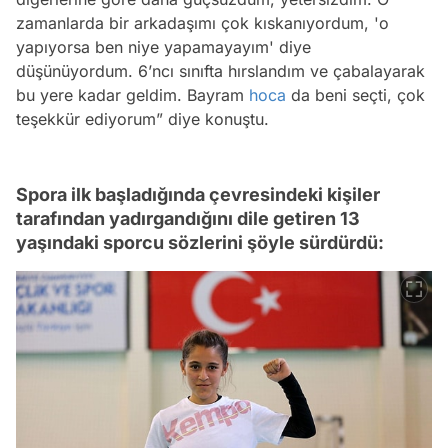
zamanlarda bir arkadaşımı çok kıskanıyordum, 'o
yapıyorsa ben niye yapamayayım' diye
düşünüyordum. 6’ncı sınıfta hırslandım ve çabalayarak
bu yere kadar geldim. Bayram
hoca
da beni seçti, çok
teşekkür ediyorum” diye konuştu.
Spora ilk başladığında çevresindeki kişiler
tarafından yadırgandığını dile getiren 13
yaşındaki sporcu sözlerini şöyle sürdürdü: