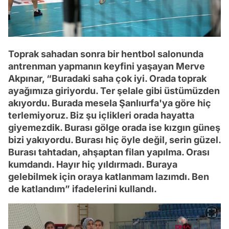
Toprak sahadan sonra bir hentbol salonunda
antrenman yapmanın keyfini yaşayan Merve
Akpınar, “Buradaki saha çok iyi. Orada toprak
ayağımıza giriyordu. Ter şelale gibi üstümüzden
akıyordu. Burada mesela Şanlıurfa'ya göre hiç
terlemiyoruz. Biz şu içlikleri orada hayatta
giyemezdik. Burası gölge orada ise kızgın güneş
bizi yakıyordu. Burası hiç öyle değil, serin güzel.
Burası tahtadan, ahşaptan filan yapılma. Orası
kumdandı. Hayır hiç yıldırmadı. Buraya
gelebilmek için oraya katlanmam lazımdı. Ben
de katlandım” ifadelerini kullandı.