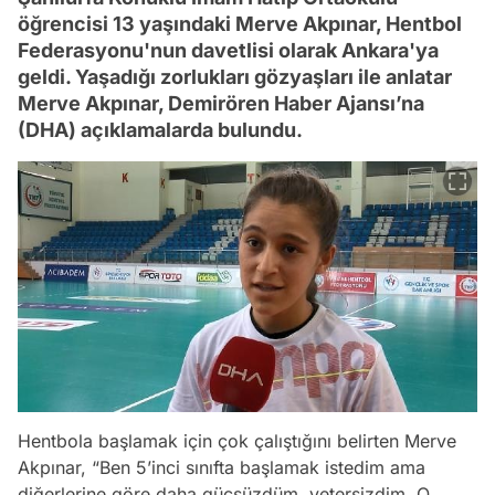
öğrencisi 13 yaşındaki Merve Akpınar, Hentbol
Federasyonu'nun davetlisi olarak Ankara'ya
geldi. Yaşadığı zorlukları gözyaşları ile anlatar
Merve Akpınar, Demirören Haber Ajansı’na
(DHA) açıklamalarda bulundu.
Hentbola başlamak için çok çalıştığını belirten Merve
Akpınar, “Ben 5’inci sınıfta başlamak istedim ama
diğerlerine göre daha güçsüzdüm, yetersizdim. O