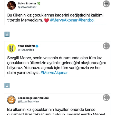
⬇️
⬇️