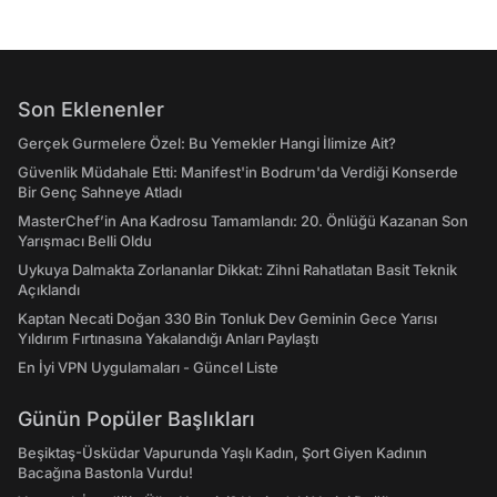
Son Eklenenler
Gerçek Gurmelere Özel: Bu Yemekler Hangi İlimize Ait?
Güvenlik Müdahale Etti: Manifest'in Bodrum'da Verdiği Konserde
Bir Genç Sahneye Atladı
MasterChef’in Ana Kadrosu Tamamlandı: 20. Önlüğü Kazanan Son
Yarışmacı Belli Oldu
Uykuya Dalmakta Zorlananlar Dikkat: Zihni Rahatlatan Basit Teknik
Açıklandı
Kaptan Necati Doğan 330 Bin Tonluk Dev Geminin Gece Yarısı
Yıldırım Fırtınasına Yakalandığı Anları Paylaştı
En İyi VPN Uygulamaları - Güncel Liste
Günün Popüler Başlıkları
Beşiktaş-Üsküdar Vapurunda Yaşlı Kadın, Şort Giyen Kadının
Bacağına Bastonla Vurdu!