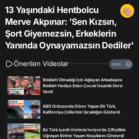
13 Yaşındaki Hentbolcu
Merve Akpınar: 'Sen Kızsın,
Şort Giyemezsin, Erkeklerin
Yanında Oynayamazsın Dediler'
Önerilen Videolar
Gizle
Bisikleti Olmadığı İçin Ağlayan Arkadaşına
Bisiklet Hediye Eden Çocuk İnsanlık Dersi
Verdi
ABD Ordusunda Görev Yapan Bir Türk,
Kaliforniya Çöllerinin Sıcaklığını Gösterdi
Bir Türk İçerik Üreticisi İsviçre’de Çiftçilikle
Uğraşan Birinin Yaşam Koşullarını Gösterdi