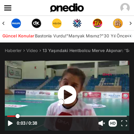
Güncel Konular
Bastonla Vurdu!
"Manyak Mısınız?"
30 Yıl Önce👀
Haberler
Video
13 Yaşındaki Hentbolcu Merve Akpınar: 'Sen
0:03
/
0:38