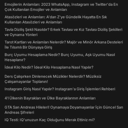
Emojilerin Anlamları: 2023 WhatsApp, Instagram ve Twitter'da En
Çok Kullanılan Emojiler ve Anlamları
Atasözleri ve Anlamları: A'dan Z'ye Gündelik Hayatta En Sık
Kullanılan Atasözleri ve Anlamları
Tavla Diziliş Şekli Nasıldır? Erkek Tavlası ve Kız Tavlası Diziliş Şekilleri
ve Oynama Yönleri
Tarot Kartları ve Anlamları Nelerdir? Majör ve Minör Arkana Desteleri
İle Tılsımlı Bir Dünyaya Giriş
Burç Uyumu Hesaplama Nedir? Burç Uyumu, Aşk Uyumu Nasıl
Hesaplanır?
İdeal Kilo Nedir? İdeal Kilo Hesaplama Nasıl Yapılır?
Ders Çalışırken Dinlenecek Müzikler Nelerdir? Müziksiz
Çalışamayanlar Toplanın!
Instagram Giriş Nasıl Yapılır? Instagram'a Giriş İşlemleri Rehberi
41 Ülkenin Bayrakları ve Ülke Bayraklarının Anlamları
GTA San Andreas Hileleri! Oynamaya Doyamayanlar İçin Güncel San
Andreas Şifreleri
IQ Testi: IQ'unuzun Kaç Olduğunu Merak Ettiniz mi?