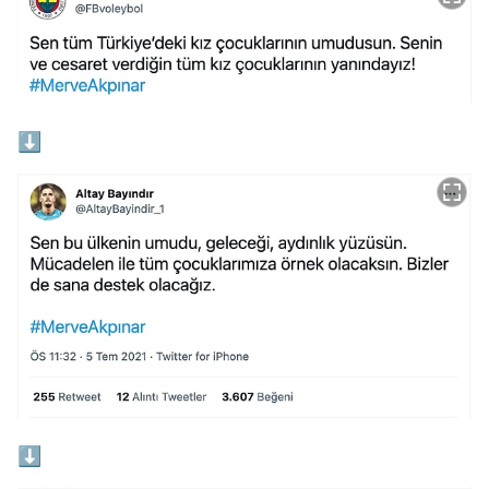
⬇️
⬇️