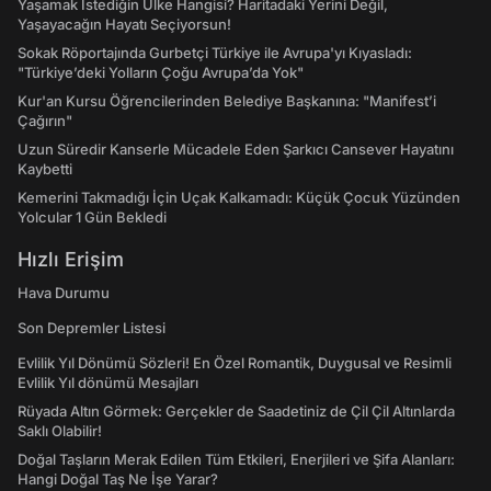
Yaşamak İstediğin Ülke Hangisi? Haritadaki Yerini Değil,
Yaşayacağın Hayatı Seçiyorsun!
Sokak Röportajında Gurbetçi Türkiye ile Avrupa'yı Kıyasladı:
"Türkiye’deki Yolların Çoğu Avrupa’da Yok"
Kur'an Kursu Öğrencilerinden Belediye Başkanına: "Manifest’i
Çağırın"
Uzun Süredir Kanserle Mücadele Eden Şarkıcı Cansever Hayatını
Kaybetti
Kemerini Takmadığı İçin Uçak Kalkamadı: Küçük Çocuk Yüzünden
Yolcular 1 Gün Bekledi
Hızlı Erişim
Hava Durumu
Son Depremler Listesi
Evlilik Yıl Dönümü Sözleri! En Özel Romantik, Duygusal ve Resimli
Evlilik Yıl dönümü Mesajları
Rüyada Altın Görmek: Gerçekler de Saadetiniz de Çil Çil Altınlarda
Saklı Olabilir!
Doğal Taşların Merak Edilen Tüm Etkileri, Enerjileri ve Şifa Alanları:
Hangi Doğal Taş Ne İşe Yarar?