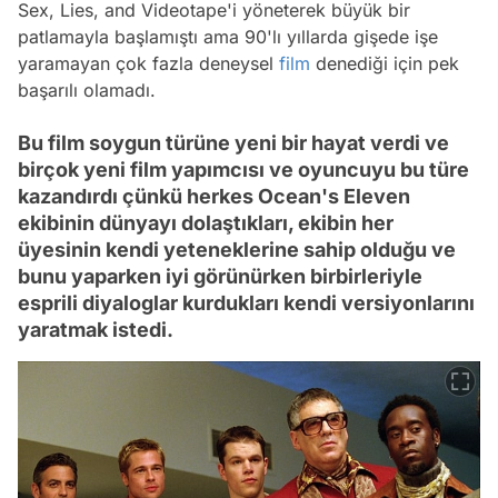
Sex, Lies, and Videotape'i yöneterek büyük bir
patlamayla başlamıştı ama 90'lı yıllarda gişede işe
yaramayan çok fazla deneysel
film
denediği için pek
başarılı olamadı.
Bu film soygun türüne yeni bir hayat verdi ve
birçok yeni film yapımcısı ve oyuncuyu bu türe
kazandırdı çünkü herkes Ocean's Eleven
ekibinin dünyayı dolaştıkları, ekibin her
üyesinin kendi yeteneklerine sahip olduğu ve
bunu yaparken iyi görünürken birbirleriyle
esprili diyaloglar kurdukları kendi versiyonlarını
yaratmak istedi.