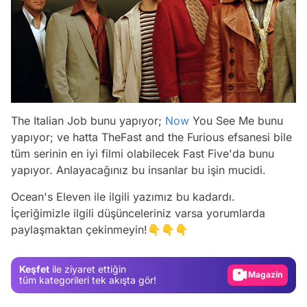
The Italian Job bunu yapıyor;
Now
You See Me bunu
yapıyor; ve hatta TheFast and the Furious efsanesi bile
tüm serinin en iyi filmi olabilecek Fast Five'da bunu
yapıyor. Anlayacağınız bu insanlar bu işin mucidi.
Video
Ocean's Eleven ile ilgili yazımız bu kadardı.
Test
İçeriğimizle ilgili düşünceleriniz varsa yorumlarda
paylaşmaktan çekinmeyin!👇👇👇
Gündem
Magazin
Keşfet
ile ziyaret ettiğin
Video
tüm kategorileri tek akışta gör!
Test