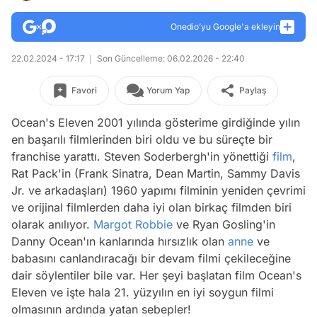
Onedio’yu Google'a ekleyin
22.02.2024 - 17:17
Son Güncelleme: 06.02.2026 - 22:40
Favori
Yorum Yap
Paylaş
Ocean's Eleven 2001 yılında gösterime girdiğinde yılın
en başarılı filmlerinden biri oldu ve bu süreçte bir
franchise yarattı. Steven Soderbergh'in yönettiği
film
,
Rat Pack'in (Frank Sinatra, Dean Martin, Sammy Davis
Jr. ve arkadaşları) 1960 yapımı filminin yeniden çevrimi
ve orijinal filmlerden daha iyi olan birkaç filmden biri
olarak anılıyor.
Margot Robbie
ve Ryan Gosling'in
Danny Ocean'ın kanlarında hırsızlık olan
anne
ve
babasını canlandıracağı bir devam filmi çekileceğine
dair söylentiler bile var. Her şeyi başlatan film Ocean's
Eleven ve işte hala 21. yüzyılın en iyi soygun filmi
olmasının ardında yatan sebepler!