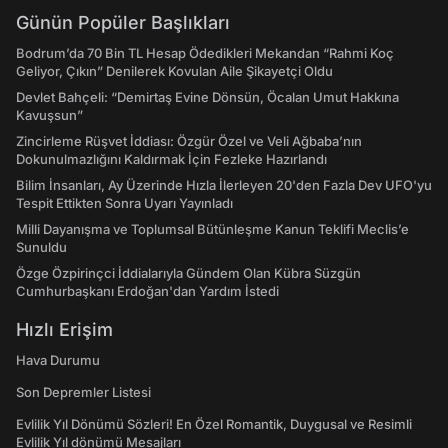
Günün Popüler Başlıkları
Bodrum’da 70 Bin TL Hesap Ödedikleri Mekandan “Rahmi Koç
Geliyor, Çıkın” Denilerek Kovulan Aile Şikayetçi Oldu
Devlet Bahçeli: “Demirtaş Evine Dönsün, Öcalan Umut Hakkına
Kavuşsun”
Zincirleme Rüşvet İddiası: Özgür Özel ve Veli Ağbaba’nın
Dokunulmazlığını Kaldırmak İçin Fezleke Hazırlandı
Bilim İnsanları, Ay Üzerinde Hızla İlerleyen 20'den Fazla Dev UFO'yu
Tespit Ettikten Sonra Uyarı Yayınladı
Milli Dayanışma ve Toplumsal Bütünleşme Kanun Teklifi Meclis’e
Sunuldu
Özge Özpirinçci İddialarıyla Gündem Olan Kübra Süzgün
Cumhurbaşkanı Erdoğan'dan Yardım İstedi
Hızlı Erişim
Hava Durumu
Son Depremler Listesi
Evlilik Yıl Dönümü Sözleri! En Özel Romantik, Duygusal ve Resimli
Evlilik Yıl dönümü Mesajları