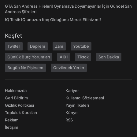
GTA San Andreas Hileleri! Oynamaya Doyamayanlar İçin Güncel San
Andreas Şifreleri
IQ Testi: IQ'unuzun Kaç Olduğunu Merak Ettiniz mi?
Keşfet
Twitter
Deprem
Zam
Youtube
Günlük Burç Yorumları
A101
Tiktok
Son Dakika
Bugün Ne Pişirsem
Gezilecek Yerler
Hakkımızda
Kariyer
Geri Bildirim
Kullanıcı Sözleşmesi
Gizlilik Politikası
Yayın İlkeleri
Topluluk Kuralları
Künye
Reklam
RSS
İletişim