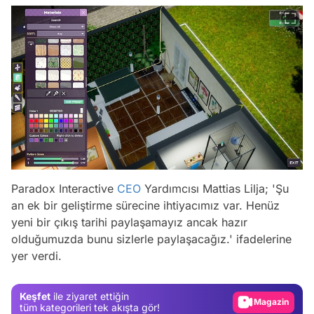
Paradox Interactive
CEO
Yardımcısı Mattias Lilja; 'Şu
an ek bir geliştirme sürecine ihtiyacımız var. Henüz
yeni bir çıkış tarihi paylaşamayız ancak hazır
Video
olduğumuzda bunu sizlerle paylaşacağız.' ifadelerine
yer verdi.
Test
Gündem
Keşfet
ile ziyaret ettiğin
Magazin
tüm kategorileri tek akışta gör!