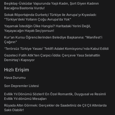
Beşiktaş-Üsküdar Vapurunda Yaşlı Kadın, Şort Giyen Kadının
Bacağına Bastonla Vurdu!
Sokak Röportajında Gurbetçi Türkiye ile Avrupa'yı Kıyasladı:
"Türkiye’deki Yolların Çoğu Avrupa’da Yok"
Yaşamak İstediğin Ülke Hangisi? Haritadaki Yerini Değil,
Yaşayacağın Hayatı Seçiyorsun!
Kur'an Kursu Öğrencilerinden Belediye Başkanına: "Manifest’i
Çağırın"
‘Terörsüz Türkiye Yasası’ Teklifi Adalet Komisyonu'nda Kabul Edildi
Gazeteci Fatih Atik'ten Çarpıcı İddia: Çerçeve Yasa Selahattin
Demirtaş'ı Kapsıyor
Hızlı Erişim
Hava Durumu
Son Depremler Listesi
Evlilik Yıl Dönümü Sözleri! En Özel Romantik, Duygusal ve Resimli
Evlilik Yıl dönümü Mesajları
Rüyada Altın Görmek: Gerçekler de Saadetiniz de Çil Çil Altınlarda
Saklı Olabilir!