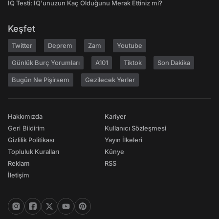
IQ Testi: IQ'unuzun Kaç Olduğunu Merak Ettiniz mi?
Keşfet
Twitter
Deprem
Zam
Youtube
Günlük Burç Yorumları
A101
Tiktok
Son Dakika
Bugün Ne Pişirsem
Gezilecek Yerler
Hakkımızda
Kariyer
Geri Bildirim
Kullanıcı Sözleşmesi
Gizlilik Politikası
Yayın İlkeleri
Topluluk Kuralları
Künye
Reklam
RSS
İletişim