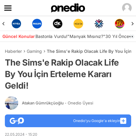
Güncel Konular
Bastonla Vurdu!
"Manyak Mısınız?"
30 Yıl Önce👀
Haberler
Gaming
The Sims'e Rakip Olacak Life By You İçin E
The Sims'e Rakip Olacak Life
By You İçin Erteleme Kararı
Geldi!
Atakan Gümrükçüoğlu
- Onedio Üyesi
Onedio’yu Google'a ekleyin
22.05.2024 - 15:20