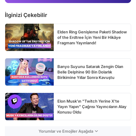
Video
İlginizi Çekebilir
Test
Elden Ring Genişleme Paketi Shadow
of the Erdtree İçin Yeni Bir Hikâye
Fragmanı Yayınlandı!
Banyo Suyunu Satarak Zengin Olan
Belle Delphine 90 Bin Dolarlık
Birikimine Yıllar Sonra Kavuştu
Elon Musk'ın "Twitch Yerine X'te
Yayın Yapın" Çağrısı Yayıncıların Alay
Konusu Oldu
Yorumlar ve Emojiler Aşağıda