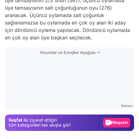
üye tamsayısının 2/3'ünün (367), üçüncü oylamada
üye tamsayısının salt çoğunluğunun oyu (276)
aranacak. Üçüncü oylamada salt çoğunluk
sağlanamazsa bu oylamada en çok oy alan iki aday
için dördüncü oylama yapılacak. Dördüncü oylamada
en çok oy alan üye başkan seçilecek.
Yorumlar ve Emojiler Aşağıda
Video
Test
Reklam
Gündem
Keşfet
ile ziyaret ettiğin
Magazin
tüm kategorileri tek akışta gör!
Video