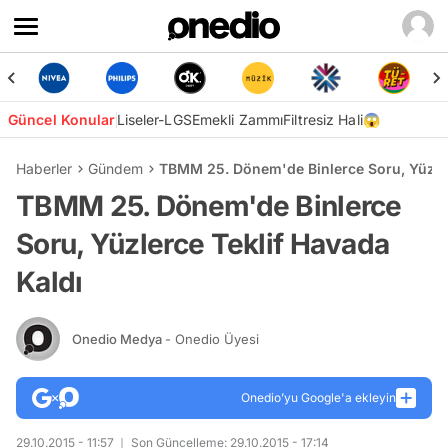
Güncel Konular
Liseler-LGS
Emekli Zammı
Filtresiz Hali😱
Haberler
Gündem
TBMM 25. Dönem'de Binlerce Soru, Yüzler
TBMM 25. Dönem'de Binlerce
Soru, Yüzlerce Teklif Havada
Kaldı
Onedio Medya
- Onedio Üyesi
Onedio’yu Google'a ekleyin
29.10.2015 - 11:57
Son Güncelleme: 29.10.2015 - 17:14