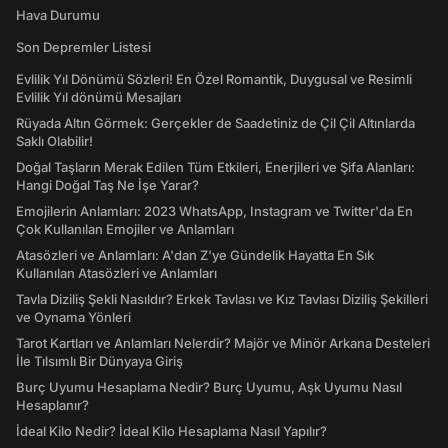
Hava Durumu
Son Depremler Listesi
Evlilik Yıl Dönümü Sözleri! En Özel Romantik, Duygusal ve Resimli
Evlilik Yıl dönümü Mesajları
Rüyada Altın Görmek: Gerçekler de Saadetiniz de Çil Çil Altınlarda
Saklı Olabilir!
Doğal Taşların Merak Edilen Tüm Etkileri, Enerjileri ve Şifa Alanları:
Hangi Doğal Taş Ne İşe Yarar?
Emojilerin Anlamları: 2023 WhatsApp, Instagram ve Twitter'da En
Çok Kullanılan Emojiler ve Anlamları
Atasözleri ve Anlamları: A'dan Z'ye Gündelik Hayatta En Sık
Kullanılan Atasözleri ve Anlamları
Tavla Diziliş Şekli Nasıldır? Erkek Tavlası ve Kız Tavlası Diziliş Şekilleri
ve Oynama Yönleri
Tarot Kartları ve Anlamları Nelerdir? Majör ve Minör Arkana Desteleri
İle Tılsımlı Bir Dünyaya Giriş
Burç Uyumu Hesaplama Nedir? Burç Uyumu, Aşk Uyumu Nasıl
Hesaplanır?
İdeal Kilo Nedir? İdeal Kilo Hesaplama Nasıl Yapılır?