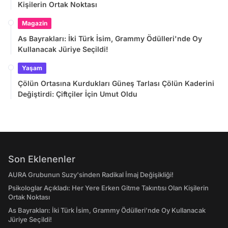
Kişilerin Ortak Noktası
Magazin
As Bayrakları: İki Türk İsim, Grammy Ödülleri'nde Oy
Kullanacak Jüriye Seçildi!
Yaşam
Çölün Ortasına Kurdukları Güneş Tarlası Çölün Kaderini
Değiştirdi: Çiftçiler İçin Umut Oldu
Son Eklenenler
AURA Grubunun Suzy'sinden Radikal İmaj Değişikliği!
Psikologlar Açıkladı: Her Yere Erken Gitme Takıntısı Olan Kişilerin
Ortak Noktası
As Bayrakları: İki Türk İsim, Grammy Ödülleri'nde Oy Kullanacak
Jüriye Seçildi!