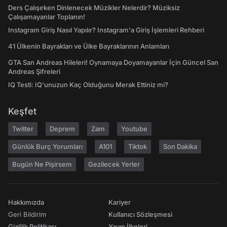
Ders Çalışırken Dinlenecek Müzikler Nelerdir? Müziksiz
Çalışamayanlar Toplanın!
Instagram Giriş Nasıl Yapılır? Instagram'a Giriş İşlemleri Rehberi
41 Ülkenin Bayrakları ve Ülke Bayraklarının Anlamları
GTA San Andreas Hileleri! Oynamaya Doyamayanlar İçin Güncel San
Andreas Şifreleri
IQ Testi: IQ'unuzun Kaç Olduğunu Merak Ettiniz mi?
Keşfet
Twitter
Deprem
Zam
Youtube
Günlük Burç Yorumları
A101
Tiktok
Son Dakika
Bugün Ne Pişirsem
Gezilecek Yerler
Hakkımızda
Kariyer
Geri Bildirim
Kullanıcı Sözleşmesi
Gizlilik Politikası
Yayın İlkeleri