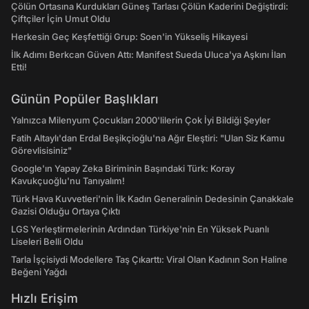
Çölün Ortasına Kurdukları Güneş Tarlası Çölün Kaderini Değiştirdi:
Çiftçiler İçin Umut Oldu
Herkesin Geç Keşfettiği Grup: Soen'in Yükseliş Hikayesi
İlk Adımı Berkcan Güven Attı: Manifest Sueda Uluca'ya Aşkını İlan
Etti!
Günün Popüler Başlıkları
Yalnızca Milenyum Çocukları 2000'lilerin Çok İyi Bildiği Şeyler
Fatih Altaylı'dan Erdal Beşikçioğlu'na Ağır Eleştiri: "Ulan Siz Kamu
Görevlisisiniz"
Google'ın Yapay Zeka Biriminin Başındaki Türk: Koray
Kavukçuoğlu'nu Tanıyalım!
Türk Hava Kuvvetleri'nin İlk Kadın Generalinin Dedesinin Çanakkale
Gazisi Olduğu Ortaya Çıktı
LGS Yerleştirmelerinin Ardından Türkiye'nin En Yüksek Puanlı
Liseleri Belli Oldu
Tarla İşçisiydi Modellere Taş Çıkarttı: Viral Olan Kadının Son Haline
Beğeni Yağdı
Hızlı Erişim