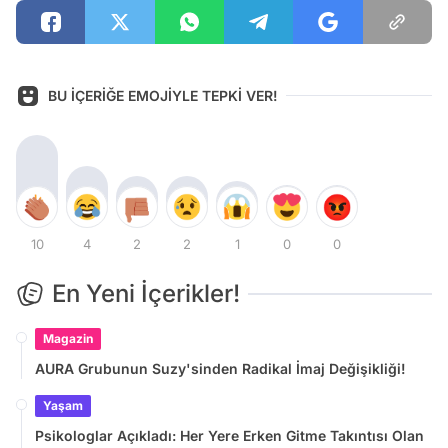
BU İÇERİĞE EMOJİYLE TEPKİ VER!
10
4
2
2
1
0
0
En Yeni İçerikler!
Magazin
AURA Grubunun Suzy'sinden Radikal İmaj Değişikliği!
Yaşam
Psikologlar Açıkladı: Her Yere Erken Gitme Takıntısı Olan