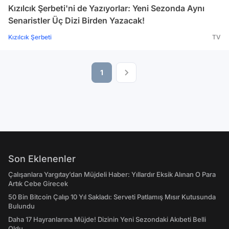
Kızılcık Şerbeti'ni de Yazıyorlar: Yeni Sezonda Aynı
Senaristler Üç Dizi Birden Yazacak!
Kızılcık Şerbeti
TV
1
Son Eklenenler
Çalışanlara Yargıtay’dan Müjdeli Haber: Yıllardır Eksik Alınan O Para
Artık Cebe Girecek
50 Bin Bitcoin Çalıp 10 Yıl Sakladı: Serveti Patlamış Mısır Kutusunda
Bulundu
Daha 17 Hayranlarına Müjde! Dizinin Yeni Sezondaki Akıbeti Belli
Oldu