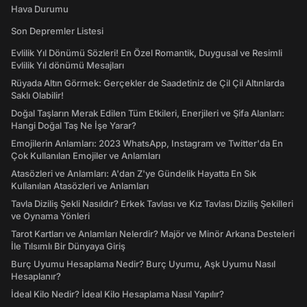
Hava Durumu
Son Depremler Listesi
Evlilik Yıl Dönümü Sözleri! En Özel Romantik, Duygusal ve Resimli
Evlilik Yıl dönümü Mesajları
Rüyada Altın Görmek: Gerçekler de Saadetiniz de Çil Çil Altınlarda
Saklı Olabilir!
Doğal Taşların Merak Edilen Tüm Etkileri, Enerjileri ve Şifa Alanları:
Hangi Doğal Taş Ne İşe Yarar?
Emojilerin Anlamları: 2023 WhatsApp, Instagram ve Twitter'da En
Çok Kullanılan Emojiler ve Anlamları
Atasözleri ve Anlamları: A'dan Z'ye Gündelik Hayatta En Sık
Kullanılan Atasözleri ve Anlamları
Tavla Diziliş Şekli Nasıldır? Erkek Tavlası ve Kız Tavlası Diziliş Şekilleri
ve Oynama Yönleri
Tarot Kartları ve Anlamları Nelerdir? Majör ve Minör Arkana Desteleri
İle Tılsımlı Bir Dünyaya Giriş
Burç Uyumu Hesaplama Nedir? Burç Uyumu, Aşk Uyumu Nasıl
Hesaplanır?
İdeal Kilo Nedir? İdeal Kilo Hesaplama Nasıl Yapılır?