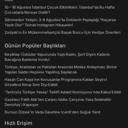
10 – 16 Ağustos İstanbul Çocuk Etkinlikleri: İstanbul'da Bu Hafta
Çocuklarla Nereye Gidilir?
Silinmeden Yetişin: 3-8 Ağustos'ta Ünlülerin Paylaştığı "Kaçarsa
Yazık Olur" Temalı Instagram Hikayeleri
Zodyak'ın En Mükemmeliyetçisi Başak Burcu İçin Hediye Önerileri
Günün Popüler Başlıkları
Beşiktaş-Üsküdar Vapurunda Yaşlı Kadın, Şort Giyen Kadının
Bacağına Bastonla Vurdu!
Türkiye, Arabistan ve Pakistan Arasında Mekke Anlaşması: Birine
Yapılan Saldırı Hepsine Yapılmış Sayılacak
Hasan Can Kaya’nın Konuşanlar Programına Katılan Seyirci
Gözaltına Alınıp Sınır Dışı Edildi
‘Terörsüz Türkiye Yasası’ Teklifi Adalet Komisyonu'nda Kabul Edildi
Gazeteci Fatih Atik'ten Çarpıcı İddia: Çerçeve Yasa Selahattin
Demirtaş'ı Kapsıyor
Dursun Özbek'in Veda Davetine Icardi'den Soğuk Yanıt
Hızlı Erişim