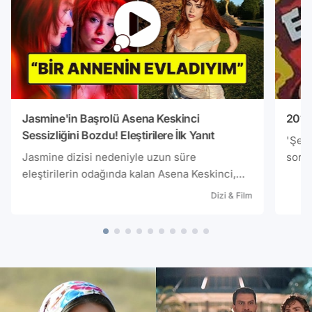
Jasmine'in Başrolü Asena Keskinci
2013′
Sessizliğini Bozdu! Eleştirilere İlk Yanıt
'Şeke
Jasmine dizisi nedeniyle uzun süre
soruş
eleştirilerin odağında kalan Asena Keskinci,
sessizliğini bozdu. Genç oyuncu, tartışma
Dizi & Film
yaratan proje hakkında yaptığı açıklamada
kendisine yöneltilen eleştirilerle ilgili ilk kez
konuştu.KAYNAK: Gece Muhabiri/ Samet Aday