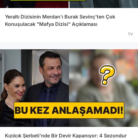
Yeraltı Dizisinin Merdan'ı Burak Sevinç'ten Çok
Konuşulacak "Mafya Dizisi" Açıklaması
TV
Kızılcık Şerbeti'nde Bir Devir Kapanıyor: 4 Sezondur