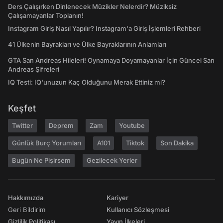
Ders Çalışırken Dinlenecek Müzikler Nelerdir? Müziksiz
Çalışamayanlar Toplanın!
Instagram Giriş Nasıl Yapılır? Instagram'a Giriş İşlemleri Rehberi
41 Ülkenin Bayrakları ve Ülke Bayraklarının Anlamları
GTA San Andreas Hileleri! Oynamaya Doyamayanlar İçin Güncel San
Andreas Şifreleri
IQ Testi: IQ'unuzun Kaç Olduğunu Merak Ettiniz mi?
Keşfet
Twitter
Deprem
Zam
Youtube
Günlük Burç Yorumları
A101
Tiktok
Son Dakika
Bugün Ne Pişirsem
Gezilecek Yerler
Hakkımızda
Kariyer
Geri Bildirim
Kullanıcı Sözleşmesi
Gizlilik Politikası
Yayın İlkeleri