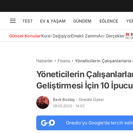
TEST
EV & YAŞAM
GÜNDEM
EĞLENCE
YE
Güncel Konular
Kural Değişiyor
Emekli Zammı
Acı Gerçekler
Haberler
Finans
Yöneticilerin Çalışanlarlarla 
Yöneticilerin Çalışanlarlar
Geliştirmesi İçin 10 İpucu
Berk Boztaş
- Onedio Üyesi
29.05.2023 - 14:02
Onedio’yu Google’da tercih edil