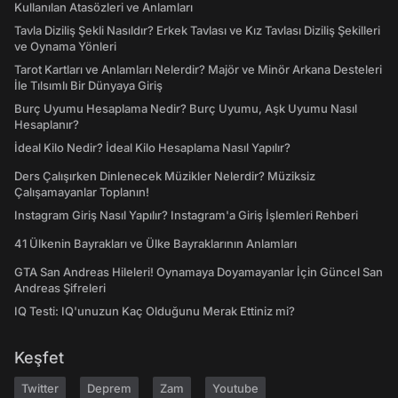
Kullanılan Atasözleri ve Anlamları
Tavla Diziliş Şekli Nasıldır? Erkek Tavlası ve Kız Tavlası Diziliş Şekilleri
ve Oynama Yönleri
Tarot Kartları ve Anlamları Nelerdir? Majör ve Minör Arkana Desteleri
İle Tılsımlı Bir Dünyaya Giriş
Burç Uyumu Hesaplama Nedir? Burç Uyumu, Aşk Uyumu Nasıl
Hesaplanır?
İdeal Kilo Nedir? İdeal Kilo Hesaplama Nasıl Yapılır?
Ders Çalışırken Dinlenecek Müzikler Nelerdir? Müziksiz
Çalışamayanlar Toplanın!
Instagram Giriş Nasıl Yapılır? Instagram'a Giriş İşlemleri Rehberi
41 Ülkenin Bayrakları ve Ülke Bayraklarının Anlamları
GTA San Andreas Hileleri! Oynamaya Doyamayanlar İçin Güncel San
Andreas Şifreleri
IQ Testi: IQ'unuzun Kaç Olduğunu Merak Ettiniz mi?
Keşfet
Twitter
Deprem
Zam
Youtube