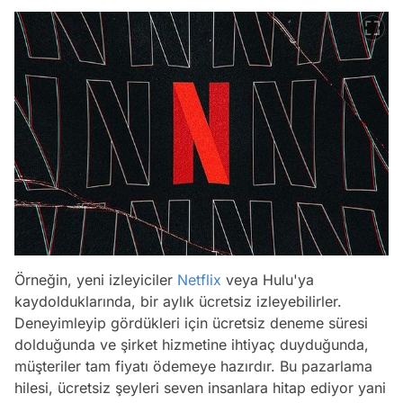
Örneğin, yeni izleyiciler
Netflix
veya Hulu'ya
kaydolduklarında, bir aylık ücretsiz izleyebilirler.
Deneyimleyip gördükleri için ücretsiz deneme süresi
dolduğunda ve şirket hizmetine ihtiyaç duyduğunda,
müşteriler tam fiyatı ödemeye hazırdır. Bu pazarlama
hilesi, ücretsiz şeyleri seven insanlara hitap ediyor yani