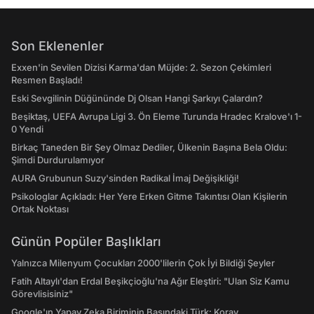
Son Eklenenler
Exxen'in Sevilen Dizisi Karma'dan Müjde: 2. Sezon Çekimleri
Resmen Başladı!
Eski Sevgilinin Düğününde Dj Olsan Hangi Şarkıyı Çalardın?
Beşiktaş, UEFA Avrupa Ligi 3. Ön Eleme Turunda Hradec Kralove'ı 1-
0 Yendi
Birkaç Taneden Bir Şey Olmaz Dediler, Ülkenin Başına Bela Oldu:
Şimdi Durdurulamıyor
AURA Grubunun Suzy'sinden Radikal İmaj Değişikliği!
Psikologlar Açıkladı: Her Yere Erken Gitme Takıntısı Olan Kişilerin
Ortak Noktası
Günün Popüler Başlıkları
Yalnızca Milenyum Çocukları 2000'lilerin Çok İyi Bildiği Şeyler
Fatih Altaylı'dan Erdal Beşikçioğlu'na Ağır Eleştiri: "Ulan Siz Kamu
Görevlisisiniz"
Google'ın Yapay Zeka Biriminin Başındaki Türk: Koray