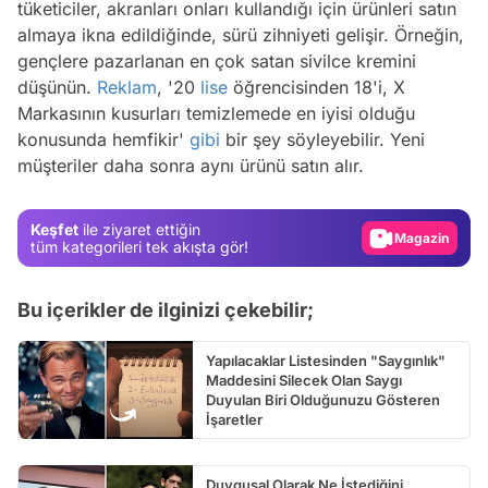
tüketiciler, akranları onları kullandığı için ürünleri satın
almaya ikna edildiğinde, sürü zihniyeti gelişir. Örneğin,
gençlere pazarlanan en çok satan sivilce kremini
düşünün.
Reklam
, '20
lise
öğrencisinden 18'i, X
Video
Markasının kusurları temizlemede en iyisi olduğu
Test
konusunda hemfikir'
gibi
bir şey söyleyebilir. Yeni
müşteriler daha sonra aynı ürünü satın alır.
Gündem
Magazin
Keşfet
ile ziyaret ettiğin
Video
tüm kategorileri tek akışta gör!
Test
Bu içerikler de ilginizi çekebilir;
Yapılacaklar Listesinden "Saygınlık"
Maddesini Silecek Olan Saygı
Duyulan Biri Olduğunuzu Gösteren
İşaretler
Duygusal Olarak Ne İstediğini