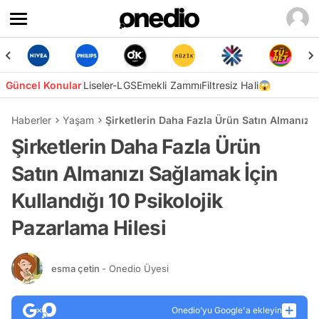
Güncel Konular
Liseler-LGS
Emekli Zammı
Filtresiz Hali😱
Haberler
Yaşam
Şirketlerin Daha Fazla Ürün Satın Almanızı 
Şirketlerin Daha Fazla Ürün
Satın Almanızı Sağlamak İçin
Kullandığı 10 Psikolojik
Pazarlama Hilesi
esma çetin
- Onedio Üyesi
Onedio’yu Google'a ekleyin