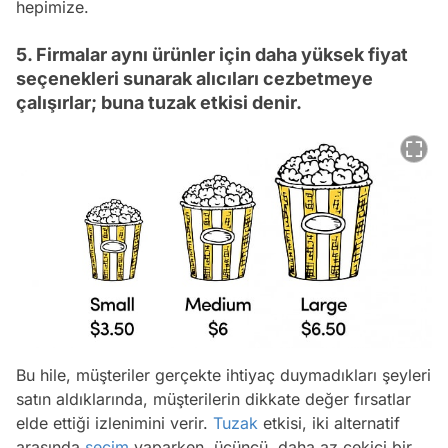
hepimize.
5. Firmalar aynı ürünler için daha yüksek fiyat
seçenekleri sunarak alıcıları cezbetmeye
çalışırlar; buna tuzak etkisi denir.
Bu hile, müşteriler gerçekte ihtiyaç duymadıkları şeyleri
satın aldıklarında, müşterilerin dikkate değer fırsatlar
elde ettiği izlenimini verir.
Tuzak
etkisi, iki alternatif
arasında
seçim
yaparken, üçüncü, daha az çekici bir