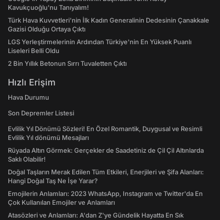
Kavukçuoğlu'nu Tanıyalım!
Türk Hava Kuvvetleri'nin İlk Kadın Generalinin Dedesinin Çanakkale
Gazisi Olduğu Ortaya Çıktı
LGS Yerleştirmelerinin Ardından Türkiye'nin En Yüksek Puanlı
Liseleri Belli Oldu
2 Bin Yıllık Betonun Sırrı Tuvaletten Çıktı
Hızlı Erişim
Hava Durumu
Son Depremler Listesi
Evlilik Yıl Dönümü Sözleri! En Özel Romantik, Duygusal ve Resimli
Evlilik Yıl dönümü Mesajları
Rüyada Altın Görmek: Gerçekler de Saadetiniz de Çil Çil Altınlarda
Saklı Olabilir!
Doğal Taşların Merak Edilen Tüm Etkileri, Enerjileri ve Şifa Alanları:
Hangi Doğal Taş Ne İşe Yarar?
Emojilerin Anlamları: 2023 WhatsApp, Instagram ve Twitter'da En
Çok Kullanılan Emojiler ve Anlamları
Atasözleri ve Anlamları: A'dan Z'ye Gündelik Hayatta En Sık