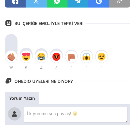
BU İÇERİĞE EMOJİYLE TEPKİ VER!
35
5
4
3
1
1
1
ONEDİO ÜYELERİ NE DİYOR?
Yorum Yazın