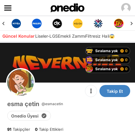
Güncel Konular
Liseler-LGS
Emekli Zammı
Filtresiz Hali😱
Sıralama yok
0
Sıralama yok
0
Sıralama yok
0
Takip Et
esma çetin
@esmacetin
Onedio Üyesi
91
Takipçiler
0
Takip Ettikleri