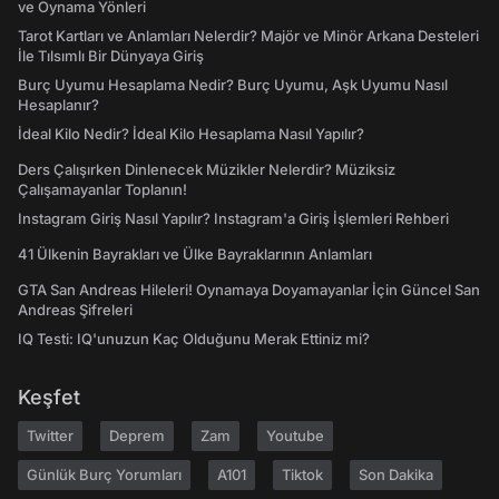
ve Oynama Yönleri
Tarot Kartları ve Anlamları Nelerdir? Majör ve Minör Arkana Desteleri
İle Tılsımlı Bir Dünyaya Giriş
Burç Uyumu Hesaplama Nedir? Burç Uyumu, Aşk Uyumu Nasıl
Hesaplanır?
İdeal Kilo Nedir? İdeal Kilo Hesaplama Nasıl Yapılır?
Ders Çalışırken Dinlenecek Müzikler Nelerdir? Müziksiz
Çalışamayanlar Toplanın!
Instagram Giriş Nasıl Yapılır? Instagram'a Giriş İşlemleri Rehberi
41 Ülkenin Bayrakları ve Ülke Bayraklarının Anlamları
GTA San Andreas Hileleri! Oynamaya Doyamayanlar İçin Güncel San
Andreas Şifreleri
IQ Testi: IQ'unuzun Kaç Olduğunu Merak Ettiniz mi?
Keşfet
Twitter
Deprem
Zam
Youtube
Günlük Burç Yorumları
A101
Tiktok
Son Dakika