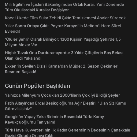
Milli Eğitim ve İçişleri Bakanlığı’ndan Ortak Karar: Yeni Dönemde
Tüm Okullardaki Kurallar Değişiyor
Koca Ülkede Tüm Sular Zehirli Çıktı: Temizlemesi Asırlar Sürecek
Yıllar Sonra Ortaya Çıktı: Poyraz Karayel'in Meltem'i Hare Sürel
Evlendi!
'Ölüler Şehri' Olarak Biliniyor: 1300 Kişinin Yaşadığı Şehirde 1,5
Milyon Mezar Var
Hiçbir Tuzak Onu Durduramıyordu: 3 Yıldır Çiftçilerin Baş Belası
Olan Kedi Yakalandı
Exxen'in Sevilen Dizisi Karma'dan Müjde: 2. Sezon Çekimleri
Resmen Başladı!
Günün Popüler Başlıkları
Yalnızca Milenyum Çocukları 2000'lilerin Çok İyi Bildiği Şeyler
Fatih Altaylı'dan Erdal Beşikçioğlu'na Ağır Eleştiri: "Ulan Siz Kamu
Görevlisisiniz"
Google'ın Yapay Zeka Biriminin Başındaki Türk: Koray
Kavukçuoğlu'nu Tanıyalım!
Türk Hava Kuvvetleri'nin İlk Kadın Generalinin Dedesinin Çanakkale
Gazisi Olduğu Ortaya Çıktı