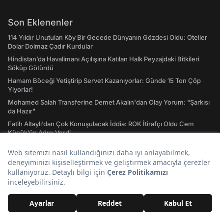
Son Eklenenler
114 Yıldır Unutulan Köy Bir Gecede Dünyanın Gözdesi Oldu: Oteller
Dolar Dolmaz Çadır Kurdular
Hindistan’da Havalimanı Açılışına Katılan Halk Peyzajdaki Bitkileri
Söküp Götürdü
Hamam Böceği Yetiştirip Servet Kazanıyorlar: Günde 15 Ton Çöp
Yiyorlar!
Mohamed Salah Transferine Demet Akalın'dan Olay Yorum: "Şarkısı
da Hazır"
Fatih Altaylı’dan Çok Konuşulacak İddia: ROK İtirafçı Oldu Cem
Küçük’ün Adını Verdi
Manifest Polemiğinde Sessizliğini Bozdu: Gülçin Ergül'den Dikkat
Çeken Açıklama
Günün Popüler Başlıkları
İlk Anket Sonucu: YENİ Parti'nin Oy Oranı Belli Oldu, CHP Barajın
Altına Düştü!
Yaptıkları Komik Mesajlaşmalarla İletişimden Maksimum Verim Alan