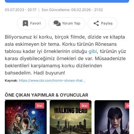
05.07.2023 - 20:17
Son Güncelleme: 06.02.2026 - 21:52
Favori
Yorum Yap
Paylaş
Biliyorsunuz ki korku, birçok filmde, dizide ve kitapta
asla eskimeyen bir tema. Korku türünün Rönesans
tablosu kadar iyi örneklerinin olduğu
gibi
, türünün yüz
karası diyebileceğimiz örnekleri de var. Müsaadenizle
beklentileri karşılamamış korku dizilerinden
bahsedelim. Hadi buyurun!
Kaynak:
https://www.cbr.com/horror-shows-that...
ÖNE ÇIKAN YAPIMLAR & OYUNCULAR
Dizi
Dizi
Dizi