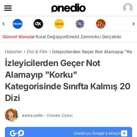
Güncel Konular
Kural Değişiyor
Emekli Zammı
Acı Gerçekler
Haberler
Dizi & Film
İzleyicilerden Geçer Not Alamayıp "Kork
İzleyicilerden Geçer Not
Alamayıp "Korku"
Kategorisinde Sınıfta Kalmış 20
Dizi
esma çetin
- Onedio Üyesi
Onedio’yu Google'a ekleyin