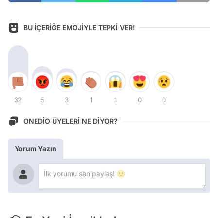
BU İÇERİĞE EMOJİYLE TEPKİ VER!
32
5
3
1
1
0
0
ONEDİO ÜYELERİ NE DİYOR?
Yorum Yazın