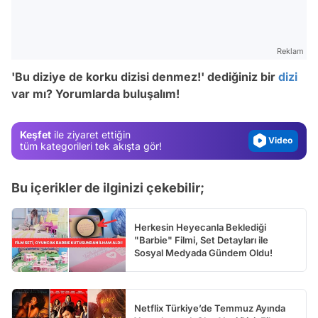
Video
Test
Reklam
Gündem
'Bu diziye de korku dizisi denmez!' dediğiniz bir
dizi
var mı? Yorumlarda buluşalım!
Magazin
Video
Keşfet
ile ziyaret ettiğin
Test
tüm kategorileri tek akışta gör!
Bu içerikler de ilginizi çekebilir;
Herkesin Heyecanla Beklediği
"Barbie" Filmi, Set Detayları ile
Sosyal Medyada Gündem Oldu!
Netflix Türkiye’de Temmuz Ayında