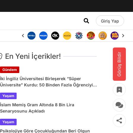
Giriş Yap
Görüş Bildir
En Yeni İçerikler!
Gündem
İki İngiliz Üniversitesi Birleşerek “Süper
Üniversite” Kurdu: 50 Binden Fazla Öğrenciyi
Etkileyecek
Yaşam
İslam Memiş Gram Altında 8 Bin Lira
Senaryosunu Açıkladı
Yaşam
Psikolojiye Göre Çocukluğundan Beri Olgun