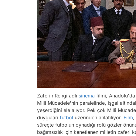
Zaferin Rengi adlı
sinema
filmi, Anadolu'd
Milli Mücadele'nin paralelinde, işgal altınd
yeşerdiğini ele alıyor. Pek çok Milli Mücad
duyguları
futbol
üzerinden anlatılıyor.
Film
,
süreçte futbolun oynadığı rolü gözler önüne
bağımsızlık için kenetlenen milletin zaferi k