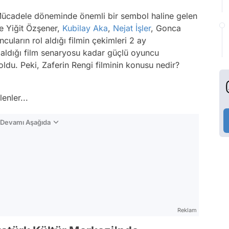
li Mücadele döneminde önemli bir sembol haline gelen
de Yiğit Özşener,
Kubilay Aka
,
Nejat İşler
, Gonca
cuların rol aldığı filmin çekimleri 2 ay
l aldığı film senaryosu kadar güçlü oyuncu
oldu. Peki, Zaferin Rengi filminin konusu nedir?
enler...
n Devamı Aşağıda
Reklam