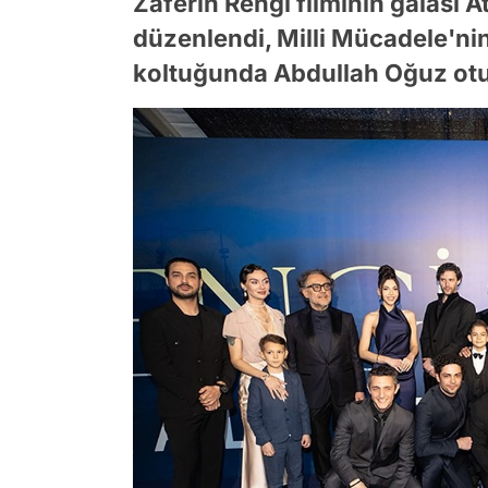
Zaferin Rengi filminin galası 
düzenlendi, Milli Mücadele'ni
koltuğunda Abdullah Oğuz otu