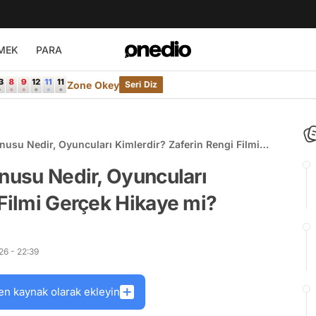
MEK
PARA
Zone Okey
Seri Diz
onusu Nedir, Oyuncuları Kimlerdir? Zaferin Rengi Filmi
onusu Nedir, Oyuncuları
 Filmi Gerçek Hikaye mi?
6 - 22:39
en kaynak olarak ekleyin