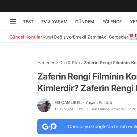
TEST
EV & YAŞAM
GÜNDEM
EĞLENCE
YE
Güncel Konular
Kural Değişiyor
Emekli Zammı
Acı Gerçekler
Haberler
Dizi & Film
Zaferin Rengi Filminin K
Gerçek Hikaye mi?
Zaferin Rengi Filminin K
Kimlerdir? Zaferin Rengi
Elif ÇAMLIBEL
- Yaşam Editörü
17.02.2024 - 11:53
Son Güncelleme: 06.02.202
Onedio’yu Google’da tercih edil