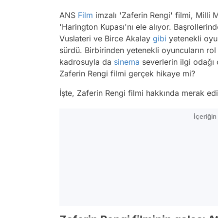
ANS
Film
imzalı 'Zaferin Rengi' filmi, Mil
'Harington Kupası'nı ele alıyor. Başrollerin
Vuslateri ve Birce Akalay
gibi
yetenekli oyun
sürdü. Birbirinden yetenekli oyuncuların ro
kadrosuyla da
sinema
severlerin ilgi odağı 
Zaferin Rengi filmi gerçek hikaye mi?
İşte, Zaferin Rengi filmi hakkında merak edil
İçeriği