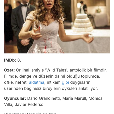
IMDb:
8.1
Özet:
Orijinal ismiyle 'Wild Tales', antolojik bir filmdir.
Filmde, denge ve düzenin daimi olduğu toplumda,
öfke, nefret,
aldatma
, intikam
gibi
duyguların
üzerinden bağımsız bireylerin öyküleri anlatılıyor.
Oyuncular:
Darío Grandinetti, María Marull, Mónica
Villa, Javier Pedersoli