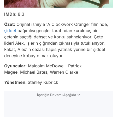
IMDb:
8.3
Özet:
Orijinal ismiyle 'A Clockwork Orange' filminde,
şiddet
bağımlısı gençler tarafından kurulmuş bir
çetenin saçtığı dehşet ve korku sahneleniyor. Çete
lideri Alex, işlerin çığrından çıkmasıyla tutuklanıyor.
Fakat, Alex'in cezası hapis yatmak yerine bir şiddet
deneyine kobay olmak oluyor.
Oyuncular:
Malcolm McDowell, Patrick
Magee, Michael Bates, Warren Clarke
Yönetmen:
Stanley Kubrick
İçeriğin Devamı Aşağıda