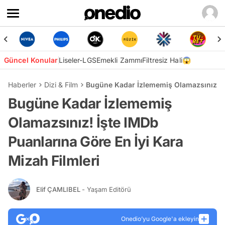
Güncel Konular
Liseler-LGS
Emekli Zammı
Filtresiz Hali😱
Haberler
Dizi & Film
Bugüne Kadar İzlememiş Olamazsınız! İş
Bugüne Kadar İzlememiş
Olamazsınız! İşte IMDb
Puanlarına Göre En İyi Kara
Mizah Filmleri
Elif ÇAMLIBEL
- Yaşam Editörü
Onedio’yu Google'a ekleyin