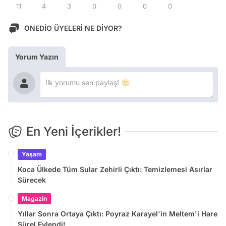
11
4
3
0
0
0
0
ONEDİO ÜYELERİ NE DİYOR?
Yorum Yazın
En Yeni İçerikler!
Yaşam
Koca Ülkede Tüm Sular Zehirli Çıktı: Temizlemesi Asırlar
Sürecek
Magazin
Yıllar Sonra Ortaya Çıktı: Poyraz Karayel'in Meltem'i Hare
Sürel Evlendi!