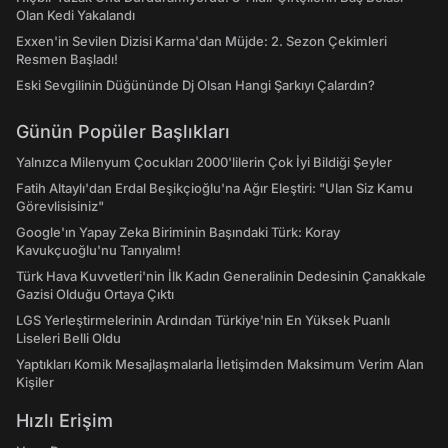
Olan Kedi Yakalandı
Exxen'in Sevilen Dizisi Karma'dan Müjde: 2. Sezon Çekimleri
Resmen Başladı!
Eski Sevgilinin Düğününde Dj Olsan Hangi Şarkıyı Çalardın?
Günün Popüler Başlıkları
Yalnızca Milenyum Çocukları 2000'lilerin Çok İyi Bildiği Şeyler
Fatih Altaylı'dan Erdal Beşikçioğlu'na Ağır Eleştiri: "Ulan Siz Kamu
Görevlisisiniz"
Google'ın Yapay Zeka Biriminin Başındaki Türk: Koray
Kavukçuoğlu'nu Tanıyalım!
Türk Hava Kuvvetleri'nin İlk Kadın Generalinin Dedesinin Çanakkale
Gazisi Olduğu Ortaya Çıktı
LGS Yerleştirmelerinin Ardından Türkiye'nin En Yüksek Puanlı
Liseleri Belli Oldu
Yaptıkları Komik Mesajlaşmalarla İletişimden Maksimum Verim Alan
Kişiler
Hızlı Erişim