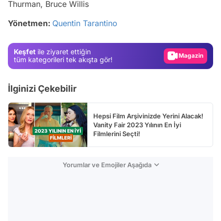
Thurman, Bruce Willis
Test
Yönetmen:
Quentin Tarantino
Gündem
Magazin
Keşfet
ile ziyaret ettiğin
Video
tüm kategorileri tek akışta gör!
Test
İlginizi Çekebilir
Hepsi Film Arşivinizde Yerini Alacak!
Vanity Fair 2023 Yılının En İyi
Filmlerini Seçti!
Yorumlar ve Emojiler Aşağıda