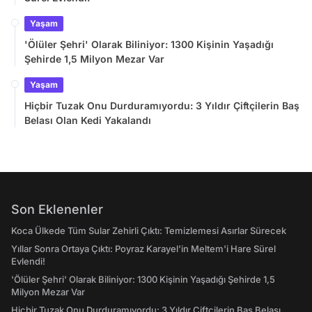
Yaşam
'Ölüler Şehri' Olarak Biliniyor: 1300 Kişinin Yaşadığı
Şehirde 1,5 Milyon Mezar Var
Yaşam
Hiçbir Tuzak Onu Durduramıyordu: 3 Yıldır Çiftçilerin Baş
Belası Olan Kedi Yakalandı
Son Eklenenler
Koca Ülkede Tüm Sular Zehirli Çıktı: Temizlemesi Asırlar Sürecek
Yıllar Sonra Ortaya Çıktı: Poyraz Karayel'in Meltem'i Hare Sürel
Evlendi!
'Ölüler Şehri' Olarak Biliniyor: 1300 Kişinin Yaşadığı Şehirde 1,5
Milyon Mezar Var
Hiçbir Tuzak Onu Durduramıyordu: 3 Yıldır Çiftçilerin Baş Belası