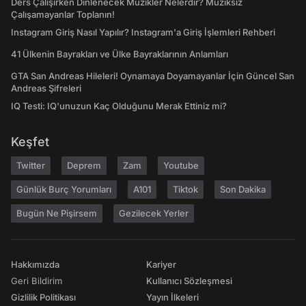
Ders Çalışırken Dinlenecek Müzikler Nelerdir? Müziksiz
Çalışamayanlar Toplanın!
Instagram Giriş Nasıl Yapılır? Instagram'a Giriş İşlemleri Rehberi
41 Ülkenin Bayrakları ve Ülke Bayraklarının Anlamları
GTA San Andreas Hileleri! Oynamaya Doyamayanlar İçin Güncel San
Andreas Şifreleri
IQ Testi: IQ'unuzun Kaç Olduğunu Merak Ettiniz mi?
Keşfet
Twitter
Deprem
Zam
Youtube
Günlük Burç Yorumları
A101
Tiktok
Son Dakika
Bugün Ne Pişirsem
Gezilecek Yerler
Hakkımızda
Kariyer
Geri Bildirim
Kullanıcı Sözleşmesi
Gizlilik Politikası
Yayın İlkeleri