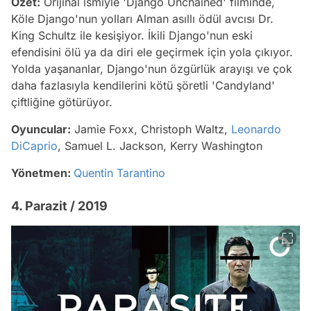
Özet:
Orijinal ismiyle 'Django Unchained' filminde,
Köle Django'nun yolları Alman asıllı ödül avcısı Dr.
King Schultz ile kesişiyor. İkili Django'nun eski
efendisini ölü ya da diri ele geçirmek için yola çıkıyor.
Yolda yaşananlar, Django'nun özgürlük arayışı ve çok
daha fazlasıyla kendilerini kötü şöretli 'Candyland'
çiftliğine götürüyor.
Oyuncular:
Jamie Foxx, Christoph Waltz,
Leonardo
DiCaprio
, Samuel L. Jackson, Kerry Washington
Yönetmen:
Quentin Tarantino
4. Parazit / 2019