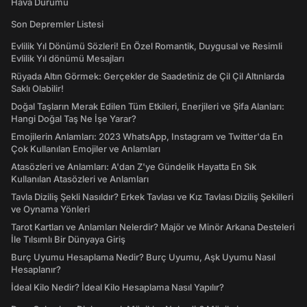
Hava Durumu
Son Depremler Listesi
Evlilik Yıl Dönümü Sözleri! En Özel Romantik, Duygusal ve Resimli
Evlilik Yıl dönümü Mesajları
Rüyada Altın Görmek: Gerçekler de Saadetiniz de Çil Çil Altınlarda
Saklı Olabilir!
Doğal Taşların Merak Edilen Tüm Etkileri, Enerjileri ve Şifa Alanları:
Hangi Doğal Taş Ne İşe Yarar?
Emojilerin Anlamları: 2023 WhatsApp, Instagram ve Twitter'da En
Çok Kullanılan Emojiler ve Anlamları
Atasözleri ve Anlamları: A'dan Z'ye Gündelik Hayatta En Sık
Kullanılan Atasözleri ve Anlamları
Tavla Diziliş Şekli Nasıldır? Erkek Tavlası ve Kız Tavlası Diziliş Şekilleri
ve Oynama Yönleri
Tarot Kartları ve Anlamları Nelerdir? Majör ve Minör Arkana Desteleri
İle Tılsımlı Bir Dünyaya Giriş
Burç Uyumu Hesaplama Nedir? Burç Uyumu, Aşk Uyumu Nasıl
Hesaplanır?
İdeal Kilo Nedir? İdeal Kilo Hesaplama Nasıl Yapılır?