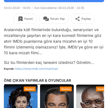
03.02.2024 - 14:05
Son Güncelleme: 06.02.2026 - 22:35
Favori
Yorum Yap
Paylaş
Aralarında kült filmlerinde bulunduğu, senaryoları ve
mizahlarıyla şaşırtan en iyi kara komedi filmlerine göz
atın! IMDb puanlarına göre kara mizahın en iyi 10
filmini izlememiş olamazsınız! İşte, IMDb'ye göre en iyi
10 kara-mizah filmi...
Siz bu filmlerden kaç tanesini izlediniz? Görelim...
Kaynak:
https://www.imdb.com/chart/top/
ÖNE ÇIKAN YAPIMLAR & OYUNCULAR
Oyuncu
Oyuncu
Oyuncu