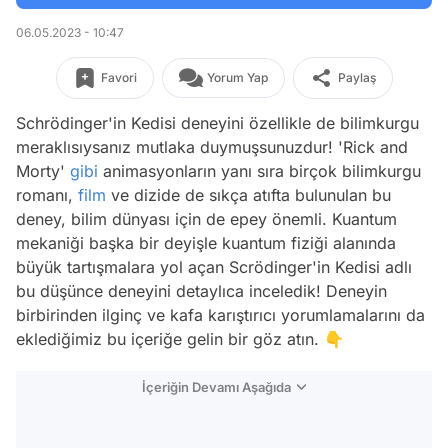
06.05.2023 - 10:47
Favori
Yorum Yap
Paylaş
Schrödinger'in Kedisi deneyini özellikle de bilimkurgu
meraklısıysanız mutlaka duymuşsunuzdur! 'Rick and
Morty'
gibi
animasyonların yanı sıra birçok bilimkurgu
romanı,
film
ve dizide de sıkça atıfta bulunulan bu
deney, bilim dünyası için de epey önemli. Kuantum
mekaniği başka bir deyişle kuantum fiziği alanında
büyük tartışmalara yol açan Scrödinger'in Kedisi adlı
bu düşünce deneyini detaylıca inceledik! Deneyin
birbirinden ilginç ve kafa karıştırıcı yorumlamalarını da
eklediğimiz bu içeriğe gelin bir göz atın. 👇
İçeriğin Devamı Aşağıda