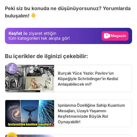
Test
Peki siz bu konuda ne düşünüyorsunuz? Yorumlarda
buluşalım! 👇
Gündem
Magazin
Keşfet
ile ziyaret ettiğin
Video
tüm kategorileri tek akışta gör!
Test
Bu içerikler de ilginizi çekebilir:
Burçak Yüce Yazio: Pavlov’un
Köpeğiyle Schrödinger’in Kedisi
Anlaşabilecek mi?
Işınlanma Özelliğine Sahip Kuantum
Mesajları, Uzaylı Yaşamını
Keşfetmemizde Büyük Rol
Oynayabilir!