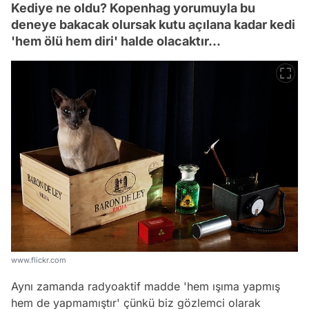
Kediye ne oldu? Kopenhag yorumuyla bu
deneye bakacak olursak kutu açılana kadar kedi
'hem ölü hem diri' halde olacaktır...
www.flickr.com
Aynı zamanda radyoaktif madde 'hem ışıma yapmış
hem de yapmamıştır' çünkü biz gözlemci olarak