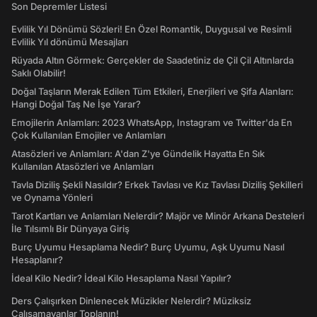
Son Depremler Listesi
Evlilik Yıl Dönümü Sözleri! En Özel Romantik, Duygusal ve Resimli
Evlilik Yıl dönümü Mesajları
Rüyada Altın Görmek: Gerçekler de Saadetiniz de Çil Çil Altınlarda
Saklı Olabilir!
Doğal Taşların Merak Edilen Tüm Etkileri, Enerjileri ve Şifa Alanları:
Hangi Doğal Taş Ne İşe Yarar?
Emojilerin Anlamları: 2023 WhatsApp, Instagram ve Twitter'da En
Çok Kullanılan Emojiler ve Anlamları
Atasözleri ve Anlamları: A'dan Z'ye Gündelik Hayatta En Sık
Kullanılan Atasözleri ve Anlamları
Tavla Diziliş Şekli Nasıldır? Erkek Tavlası ve Kız Tavlası Diziliş Şekilleri
ve Oynama Yönleri
Tarot Kartları ve Anlamları Nelerdir? Majör ve Minör Arkana Desteleri
İle Tılsımlı Bir Dünyaya Giriş
Burç Uyumu Hesaplama Nedir? Burç Uyumu, Aşk Uyumu Nasıl
Hesaplanır?
İdeal Kilo Nedir? İdeal Kilo Hesaplama Nasıl Yapılır?
Ders Çalışırken Dinlenecek Müzikler Nelerdir? Müziksiz
Çalışamayanlar Toplanın!