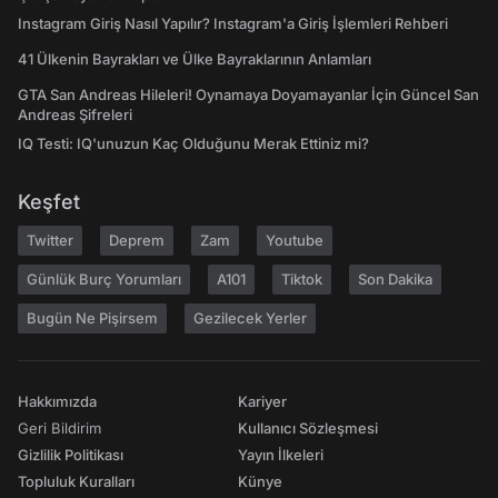
Instagram Giriş Nasıl Yapılır? Instagram'a Giriş İşlemleri Rehberi
41 Ülkenin Bayrakları ve Ülke Bayraklarının Anlamları
GTA San Andreas Hileleri! Oynamaya Doyamayanlar İçin Güncel San
Andreas Şifreleri
IQ Testi: IQ'unuzun Kaç Olduğunu Merak Ettiniz mi?
Keşfet
Twitter
Deprem
Zam
Youtube
Günlük Burç Yorumları
A101
Tiktok
Son Dakika
Bugün Ne Pişirsem
Gezilecek Yerler
Hakkımızda
Kariyer
Geri Bildirim
Kullanıcı Sözleşmesi
Gizlilik Politikası
Yayın İlkeleri
Topluluk Kuralları
Künye