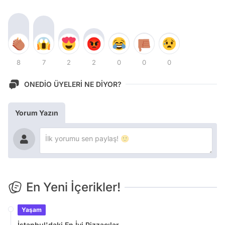
8
7
2
2
0
0
0
ONEDİO ÜYELERİ NE DİYOR?
Yorum Yazın
En Yeni İçerikler!
Yaşam
İstanbul'daki En İyi Pizzacılar