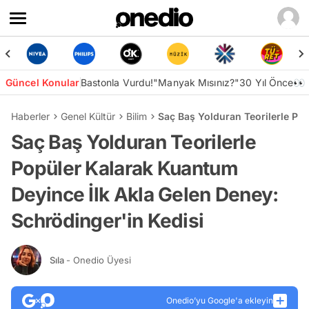
Güncel Konular
Bastonla Vurdu!
"Manyak Mısınız?"
30 Yıl Önce👀
Haberler
Genel Kültür
Bilim
Saç Baş Yolduran Teorilerle Po
Saç Baş Yolduran Teorilerle
Popüler Kalarak Kuantum
Deyince İlk Akla Gelen Deney:
Schrödinger'in Kedisi
Sıla
- Onedio Üyesi
Onedio’yu Google'a ekleyin