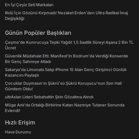
En İyi Çeyiz Seti Markaları
Rolü İçin Gözünü Kırpmadı! Nezaket Erden'den Ultra Radikal İmaj
Değişikliği
Günün Popüler Başlıkları
Çeşme'de Kumrucuya Tepki Yağdı! 1,5 Saatlik Süreyi Aşana 2 Bin TL
Ücret
Güvenlik Müdahale Etti: Manifest'in Bodrum'da Verdiği Konserde
Bir Genç Sahneye Atladı
Sakarya'da Limonata Satıp iPhone 15 Alan Genç Girişimci Günlük
Kazancını Paylaştı
Çocuklar Duymasın'ın Şükrü'sü Şükrü Koruyucu'nun Son Hali
Gündem Oldu!
ultrAslan Lideri Sebahattin Şirin Gözaltına Alındı
Müge Anlı'da Ortalığı Birbirine Katan Nazmiye Tutaner Sonunda
Evlendi!
Hızlı Erişim
Hava Durumu