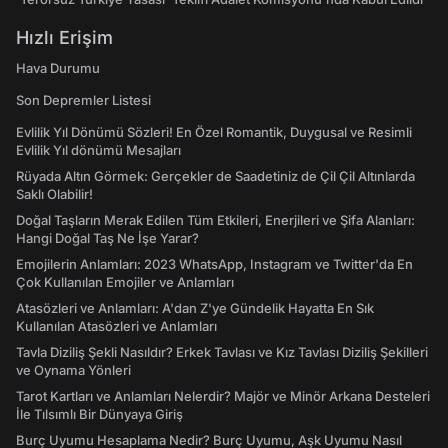
Hızlı Erişim
Hava Durumu
Son Depremler Listesi
Evlilik Yıl Dönümü Sözleri! En Özel Romantik, Duygusal ve Resimli
Evlilik Yıl dönümü Mesajları
Rüyada Altın Görmek: Gerçekler de Saadetiniz de Çil Çil Altınlarda
Saklı Olabilir!
Doğal Taşların Merak Edilen Tüm Etkileri, Enerjileri ve Şifa Alanları:
Hangi Doğal Taş Ne İşe Yarar?
Emojilerin Anlamları: 2023 WhatsApp, Instagram ve Twitter'da En
Çok Kullanılan Emojiler ve Anlamları
Atasözleri ve Anlamları: A'dan Z'ye Gündelik Hayatta En Sık
Kullanılan Atasözleri ve Anlamları
Tavla Diziliş Şekli Nasıldır? Erkek Tavlası ve Kız Tavlası Diziliş Şekilleri
ve Oynama Yönleri
Tarot Kartları ve Anlamları Nelerdir? Majör ve Minör Arkana Desteleri
İle Tılsımlı Bir Dünyaya Giriş
Burç Uyumu Hesaplama Nedir? Burç Uyumu, Aşk Uyumu Nasıl