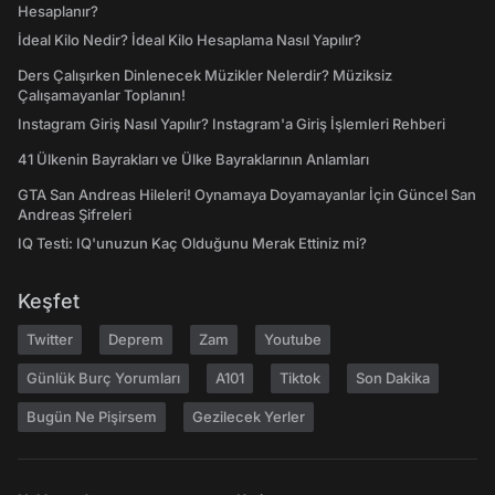
Hesaplanır?
İdeal Kilo Nedir? İdeal Kilo Hesaplama Nasıl Yapılır?
Ders Çalışırken Dinlenecek Müzikler Nelerdir? Müziksiz
Çalışamayanlar Toplanın!
Instagram Giriş Nasıl Yapılır? Instagram'a Giriş İşlemleri Rehberi
41 Ülkenin Bayrakları ve Ülke Bayraklarının Anlamları
GTA San Andreas Hileleri! Oynamaya Doyamayanlar İçin Güncel San
Andreas Şifreleri
IQ Testi: IQ'unuzun Kaç Olduğunu Merak Ettiniz mi?
Keşfet
Twitter
Deprem
Zam
Youtube
Günlük Burç Yorumları
A101
Tiktok
Son Dakika
Bugün Ne Pişirsem
Gezilecek Yerler