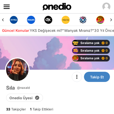
Güncel Konular
YKS Değişecek mi?
"Manyak Mısınız?"
30 Yıl Önc
Sıralama yok
0
Sıralama yok
0
Sıralama yok
0
Takip Et
Sıla
@naxald
Onedio Üyesi
33
Takipçiler
1
Takip Ettikleri