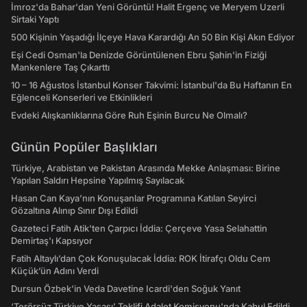
İmroz'da Bahar'dan Yeni Görüntü! Halit Ergenç ve Meryem Uzerli
Sirtaki Yaptı
500 Kişinin Yaşadığı İlçeye Hava Karardığı An 50 Bin Kişi Akın Ediyor
Eşi Cedi Osman'la Denizde Görüntülenen Ebru Şahin'in Fiziği
Mankenlere Taş Çıkarttı
10 – 16 Ağustos İstanbul Konser Takvimi: İstanbul'da Bu Haftanın En
Eğlenceli Konserleri ve Etkinlikleri
Evdeki Alışkanlıklarına Göre Ruh Eşinin Burcu Ne Olmalı?
Günün Popüler Başlıkları
Türkiye, Arabistan ve Pakistan Arasında Mekke Anlaşması: Birine
Yapılan Saldırı Hepsine Yapılmış Sayılacak
Hasan Can Kaya’nın Konuşanlar Programına Katılan Seyirci
Gözaltına Alınıp Sınır Dışı Edildi
Gazeteci Fatih Atik'ten Çarpıcı İddia: Çerçeve Yasa Selahattin
Demirtaş'ı Kapsıyor
Fatih Altaylı’dan Çok Konuşulacak İddia: ROK İtirafçı Oldu Cem
Küçük’ün Adını Verdi
Dursun Özbek'in Veda Davetine Icardi'den Soğuk Yanıt
‘Terörsüz Türkiye Yasası’ Teklifi Adalet Komisyonu'nda Kabul Edildi