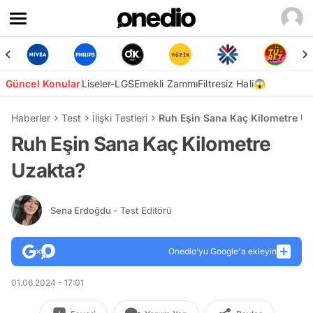
Güncel Konular
Liseler-LGS
Emekli Zammı
Filtresiz Hali😱
Haberler
Test
İlişki Testleri
Ruh Eşin Sana Kaç Kilometre U
Ruh Eşin Sana Kaç Kilometre
Uzakta?
Sena Erdoğdu
- Test Editörü
Onedio’yu Google'a ekleyin
01.06.2024 - 17:01