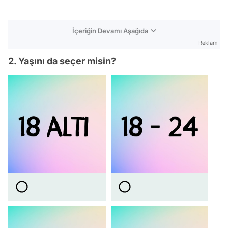
İçeriğin Devamı Aşağıda
Reklam
2. Yaşını da seçer misin?