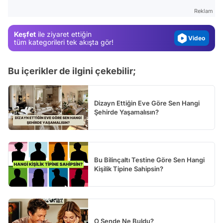
Gündem
Reklam
Magazin
Keşfet
ile ziyaret ettiğin
Video
tüm kategorileri tek akışta gör!
Test
Bu içerikler de ilgini çekebilir;
Dizayn Ettiğin Eve Göre Sen Hangi
Şehirde Yaşamalısın?
Bu Bilinçaltı Testine Göre Sen Hangi
Kişilik Tipine Sahipsin?
O Sende Ne Buldu?