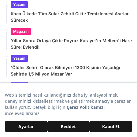
Yaşam
Koca Ülkede Tüm Sular Zehirli Çıktı: Temizlemesi Asırlar
Sürecek
Magazin
Yıllar Sonra Ortaya Çıktı: Poyraz Karayel'in Meltem'i Hare
Sürel Evlendi!
Yaşam
'Ölüler Şehri' Olarak Biliniyor: 1300 Kişinin Yaşadığı
Şehirde 1,5 Milyon Mezar Var
Yaşam
Hiçbir Tuzak Onu Durduramıyordu: 3 Yıldır Çiftçilerin Baş
Belası Olan Kedi Yakalandı