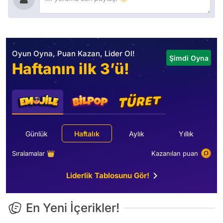
Oyun Oyna, Puan Kazan, Lider Ol!
Şimdi Oyna
Haftanın ilk 3’ü!
Günlük
Haftalık
Aylık
Yıllık
Sıralamalar 👑
Kazanılan puan
Liderlik Tablosunu Gör!
En Yeni İçerikler!