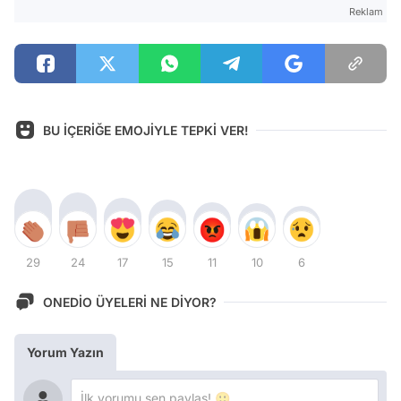
Reklam
BU İÇERİĞE EMOJİYLE TEPKİ VER!
29
24
17
15
11
10
6
ONEDİO ÜYELERİ NE DİYOR?
Yorum Yazın