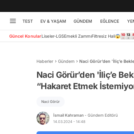
TEST
EV & YAŞAM
GÜNDEM
EĞLENCE
YE
Güncel Konular
Liseler-LGS
Emekli Zammı
Filtresiz Hali😱
Haberler
Gündem
Naci Görür’den 'İliç’e Bek
İstemiyorum”
Naci Görür’den 'İliç’e Be
“Hakaret Etmek İstemiy
Naci Görür
İsmail Kahraman
- Gündem Editörü
14.03.2024 - 14:48