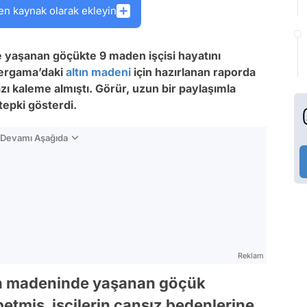
en kaynak olarak ekleyin
e yaşanan göçükte 9 maden işçisi hayatını
Bergama’daki
altın madeni
için hazırlanan raporda
azı kaleme almıştı. Görür, uzun bir paylaşımla
 tepki gösterdi.
n Devamı Aşağıda
Reklam
ltın madeninde yaşanan göçük
betmiş, işçilerin cansız bedenlerine