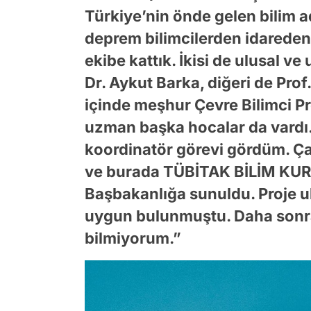
Türkiye’nin önde gelen bilim a
deprem bilimcilerden idareden 
ekibe kattık. İkisi de ulusal ve u
Dr. Aykut Barka, diğeri de Prof
içinde meşhur Çevre Bilimci Pr
uzman başka hocalar da vardı
koordinatör görevi gördüm. Ça
ve burada TÜBİTAK BİLİM KUR
Başbakanlığa sunuldu. Proje ul
uygun bulunmuştu. Daha sonra
bilmiyorum.”