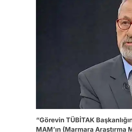
“Görevin TÜBİTAK Başkanlığına
MAM’ın (Marmara Araştırma Me