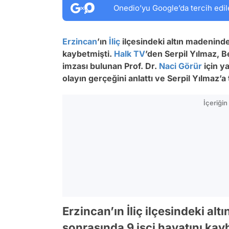
Onedio’yu Google’da tercih edil
Erzincan
’ın
İliç
ilçesindeki altın madenind
kaybetmişti.
Halk TV
’den Serpil Yılmaz, 
imzası bulunan Prof. Dr.
Naci Görür
için y
olayın gerçeğini anlattı ve Serpil Yılmaz’a
İçeriği
Erzincan’ın İliç ilçesindeki a
sonrasında 9 işçi hayatını kay