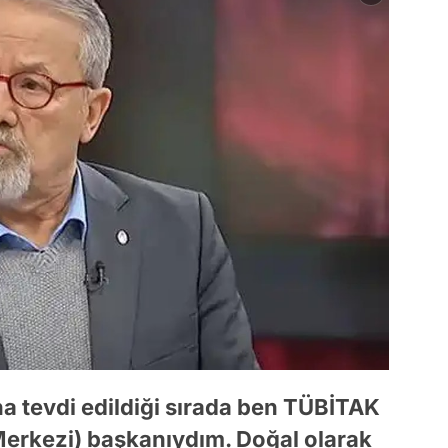
 tevdi edildiği sırada ben TÜBİTAK
rkezi) başkanıydım. Doğal olarak