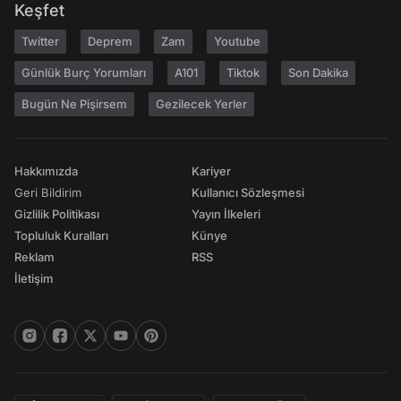
Keşfet
Twitter
Deprem
Zam
Youtube
Günlük Burç Yorumları
A101
Tiktok
Son Dakika
Bugün Ne Pişirsem
Gezilecek Yerler
Hakkımızda
Kariyer
Geri Bildirim
Kullanıcı Sözleşmesi
Gizlilik Politikası
Yayın İlkeleri
Topluluk Kuralları
Künye
Reklam
RSS
İletişim