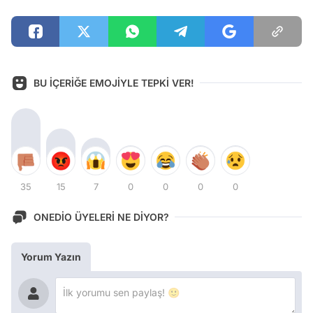
BU İÇERİĞE EMOJİYLE TEPKİ VER!
35
15
7
0
0
0
0
ONEDİO ÜYELERİ NE DİYOR?
Yorum Yazın