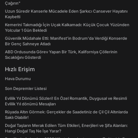
Çağırın"
Uzun Süredir Kanserle Mücadele Eden Şarkıcı Cansever Hayatını
Kaybetti
Kemerini Takmadığı İçin Uçak Kalkamadı: Küçük Çocuk Yüzünden
Yolcular 1 Gün Bekledi
Güvenlik Müdahale Etti: Manifest'in Bodrum'da Verdiği Konserde
Bir Genç Sahneye Atladı
ABD Ordusunda Görev Yapan Bir Türk, Kaliforniya Çöllerinin
Sıcaklığını Gösterdi
Hızlı Erişim
Hava Durumu
Son Depremler Listesi
Evlilik Yıl Dönümü Sözleri! En Özel Romantik, Duygusal ve Resimli
Evlilik Yıl dönümü Mesajları
Rüyada Altın Görmek: Gerçekler de Saadetiniz de Çil Çil Altınlarda
Saklı Olabilir!
Doğal Taşların Merak Edilen Tüm Etkileri, Enerjileri ve Şifa Alanları:
Hangi Doğal Taş Ne İşe Yarar?