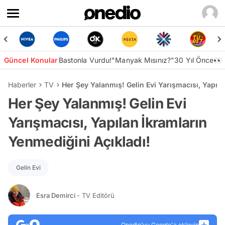
Güncel Konular
Bastonla Vurdu!
"Manyak Mısınız?"
30 Yıl Önce👀
Haberler
TV
Her Şey Yalanmış! Gelin Evi Yarışmacısı, Yapıla
Her Şey Yalanmış! Gelin Evi
Yarışmacısı, Yapılan İkramların
Yenmediğini Açıkladı!
Gelin Evi
Esra Demirci
- TV Editörü
Onedio’yu Google'a ekleyin