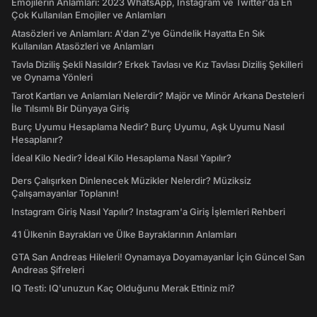
Emojilerin Anlamları: 2023 WhatsApp, Instagram ve Twitter'da En
Çok Kullanılan Emojiler ve Anlamları
Atasözleri ve Anlamları: A'dan Z'ye Gündelik Hayatta En Sık
Kullanılan Atasözleri ve Anlamları
Tavla Diziliş Şekli Nasıldır? Erkek Tavlası ve Kız Tavlası Diziliş Şekilleri
ve Oynama Yönleri
Tarot Kartları ve Anlamları Nelerdir? Majör ve Minör Arkana Desteleri
İle Tılsımlı Bir Dünyaya Giriş
Burç Uyumu Hesaplama Nedir? Burç Uyumu, Aşk Uyumu Nasıl
Hesaplanır?
İdeal Kilo Nedir? İdeal Kilo Hesaplama Nasıl Yapılır?
Ders Çalışırken Dinlenecek Müzikler Nelerdir? Müziksiz
Çalışamayanlar Toplanın!
Instagram Giriş Nasıl Yapılır? Instagram'a Giriş İşlemleri Rehberi
41 Ülkenin Bayrakları ve Ülke Bayraklarının Anlamları
GTA San Andreas Hileleri! Oynamaya Doyamayanlar İçin Güncel San
Andreas Şifreleri
IQ Testi: IQ'unuzun Kaç Olduğunu Merak Ettiniz mi?