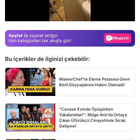
Test
/
Gündem
Magazin
Keşfet
ile ziyaret ettiğin
Video
tüm kategorileri tek akışta gör!
Test
Bu içerikler de ilginizi çekebilir:
MasterChef'te Eleme Potasına Giren
Beril Gözyaşlarına Hakim Olamadı!
"Cenaze Evinde Öpüşürken
Yakalandılar!": Müge Anlı'da Ortaya
Çıkan Üfürükçü Cinayetinde Sıcak
Gelişme!