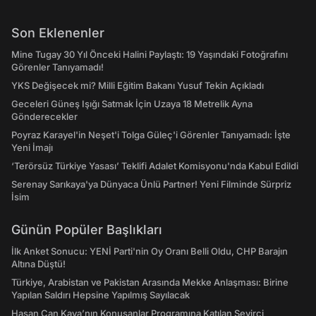
Son Eklenenler
Mine Tugay 30 Yıl Önceki Halini Paylaştı: 19 Yaşındaki Fotoğrafını
Görenler Tanıyamadı!
YKS Değişecek mi? Milli Eğitim Bakanı Yusuf Tekin Açıkladı
Geceleri Güneş Işığı Satmak İçin Uzaya 18 Metrelik Ayna
Gönderecekler
Poyraz Karayel'in Neşet'i Tolga Güleç'i Görenler Tanıyamadı: İşte
Yeni İmajı
‘Terörsüz Türkiye Yasası’ Teklifi Adalet Komisyonu'nda Kabul Edildi
Serenay Sarıkaya'ya Dünyaca Ünlü Partner! Yeni Filminde Sürpriz
İsim
Günün Popüler Başlıkları
İlk Anket Sonucu: YENİ Parti'nin Oy Oranı Belli Oldu, CHP Barajın
Altına Düştü!
Türkiye, Arabistan ve Pakistan Arasında Mekke Anlaşması: Birine
Yapılan Saldırı Hepsine Yapılmış Sayılacak
Hasan Can Kaya’nın Konuşanlar Programına Katılan Seyirci