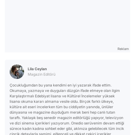
Reklam
Lila Ceylan
Magazin Editörü
Çocukluğumdan bu yana kendimi en iyi yazarak ifade ettim.
Okumaya, yazmaya ve duyguları düzgün ifade etmeye olan ilgim
Karşılaştırmalı Edebiyat lisansı ve Kültürel İncelemeler yüksek
lisansı okuma kararı almama vesile oldu. Birçok farklı ülkeye,
kültüre ait eseri incelerken tüm bu ciddiyetin yanında, ünlüler
dünyasına ve magazine duyduğum merak beni hep canlı tutan
taraftı. Yaklaşık beş senedir magazin editörlüğü yapıyor, televizyon
ve dizi sinema içerikleri yazıyorum. Onedio serüvenim devam ettiği
sürece kadın kadına sohbet eder gibi, aklınıza gelebilecek tüm incik
cincik detaylarla samimi, eğlenceli ve dikkat çekici içerikler