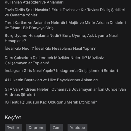
Kullanılan Atasözleri ve Anlamları
Tavla Diziliş Şekli Nasıldır? Erkek Tavlası ve Kız Tavlası Diziliş Şekilleri
ve Oynama Yönleri
Tarot Kartları ve Anlamları Nelerdir? Majör ve Minör Arkana Desteleri
İle Tılsımlı Bir Dünyaya Giriş
Burç Uyumu Hesaplama Nedir? Burç Uyumu, Aşk Uyumu Nasıl
Hesaplanır?
İdeal Kilo Nedir? İdeal Kilo Hesaplama Nasıl Yapılır?
Ders Çalışırken Dinlenecek Müzikler Nelerdir? Müziksiz
Çalışamayanlar Toplanın!
Instagram Giriş Nasıl Yapılır? Instagram'a Giriş İşlemleri Rehberi
41 Ülkenin Bayrakları ve Ülke Bayraklarının Anlamları
GTA San Andreas Hileleri! Oynamaya Doyamayanlar İçin Güncel San
Andreas Şifreleri
IQ Testi: IQ'unuzun Kaç Olduğunu Merak Ettiniz mi?
Keşfet
Twitter
Deprem
Zam
Youtube