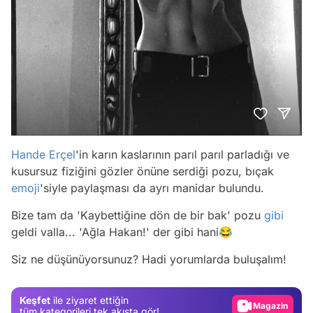
Hande Erçel
'in karın kaslarının parıl parıl parladığı ve
kusursuz fiziğini gözler önüne serdiği pozu, bıçak
emoji
'siyle paylaşması da ayrı manidar bulundu.
Bize tam da 'Kaybettiğine dön de bir bak' pozu
gibi
Video
geldi valla... 'Ağla Hakan!' der gibi hani😂
Test
Siz ne düşünüyorsunuz? Hadi yorumlarda buluşalım!
Gündem
Magazin
Keşfet
ile ziyaret ettiğin
Video
tüm kategorileri tek akışta gör!