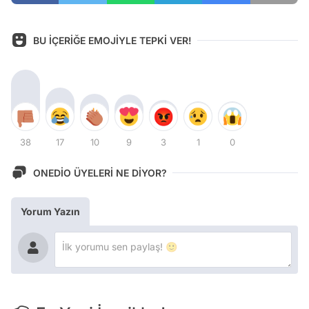
BU İÇERİĞE EMOJİYLE TEPKİ VER!
38
17
10
9
3
1
0
ONEDİO ÜYELERİ NE DİYOR?
Yorum Yazın