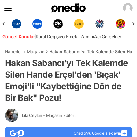
Güncel Konular
Kural Değişiyor
Emekli Zammı
Acı Gerçekler
Haberler
Magazin
Hakan Sabancı'yı Tek Kalemde Silen Hande
Hakan Sabancı'yı Tek Kalemde
Silen Hande Erçel'den 'Bıçak'
Emoji'li "Kaybettiğine Dön de
Bir Bak" Pozu!
Lila Ceylan
- Magazin Editörü
Onedio’yu Google'a ekleyin