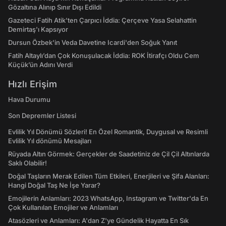
Gözaltına Alınıp Sınır Dışı Edildi
Gazeteci Fatih Atik'ten Çarpıcı İddia: Çerçeve Yasa Selahattin
Demirtaş'ı Kapsıyor
Dursun Özbek'in Veda Davetine Icardi'den Soğuk Yanıt
Fatih Altaylı’dan Çok Konuşulacak İddia: ROK İtirafçı Oldu Cem
Küçük’ün Adını Verdi
Hızlı Erişim
Hava Durumu
Son Depremler Listesi
Evlilik Yıl Dönümü Sözleri! En Özel Romantik, Duygusal ve Resimli
Evlilik Yıl dönümü Mesajları
Rüyada Altın Görmek: Gerçekler de Saadetiniz de Çil Çil Altınlarda
Saklı Olabilir!
Doğal Taşların Merak Edilen Tüm Etkileri, Enerjileri ve Şifa Alanları:
Hangi Doğal Taş Ne İşe Yarar?
Emojilerin Anlamları: 2023 WhatsApp, Instagram ve Twitter'da En
Çok Kullanılan Emojiler ve Anlamları
Atasözleri ve Anlamları: A'dan Z'ye Gündelik Hayatta En Sık