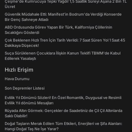
Çeşme'de Kumrucuya Tepki Yağdı! 1,5 Saatlik Süreyi Aşana 2 Bin TL
Ücret
Güvenlik Müdahale Etti: Manifest'in Bodrum'da Verdiği Konserde
Bir Genç Sahneye Atladı
ABD Ordusunda Görev Yapan Bir Türk, Kaliforniya Çöllerinin
Sıcaklığını Gösterdi
Çok Beklenen Hızlı Tren İçin Tarih Verildi: 7 Saat Süren Yol 1 Saat 45
Dakikaya Düşecek!
Suça Sürüklenen Çocuklara İlişkin Kanun Teklifi TBMM'de Kabul
Edilerek Yasalaştı
Hızlı Erişim
Hava Durumu
Son Depremler Listesi
Evlilik Yıl Dönümü Sözleri! En Özel Romantik, Duygusal ve Resimli
Evlilik Yıl dönümü Mesajları
Rüyada Altın Görmek: Gerçekler de Saadetiniz de Çil Çil Altınlarda
Saklı Olabilir!
Doğal Taşların Merak Edilen Tüm Etkileri, Enerjileri ve Şifa Alanları:
Hangi Doğal Taş Ne İşe Yarar?