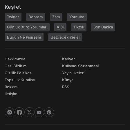
Keşfet
Twitter
Deprem
Zam
Youtube
Günlük Burç Yorumları
A101
Tiktok
Son Dakika
Bugün Ne Pişirsem
Gezilecek Yerler
Hakkımızda
Kariyer
Geri Bildirim
Kullanıcı Sözleşmesi
Gizlilik Politikası
Yayın İlkeleri
Topluluk Kuralları
Künye
Reklam
RSS
İletişim