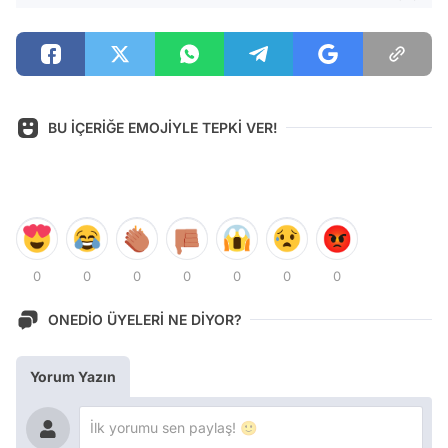
BU İÇERİĞE EMOJİYLE TEPKİ VER!
0
0
0
0
0
0
0
ONEDİO ÜYELERİ NE DİYOR?
Yorum Yazın