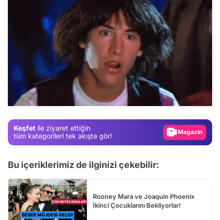
Video
Test
Gündem
Magazin
Keşfet
ile ziyaret ettiğin
Video
tüm kategorileri tek akışta gör!
Test
Bu içeriklerimiz de ilginizi çekebilir:
Rooney Mara ve Joaquin Phoenix
İkinci Çocuklarını Bekliyorlar!