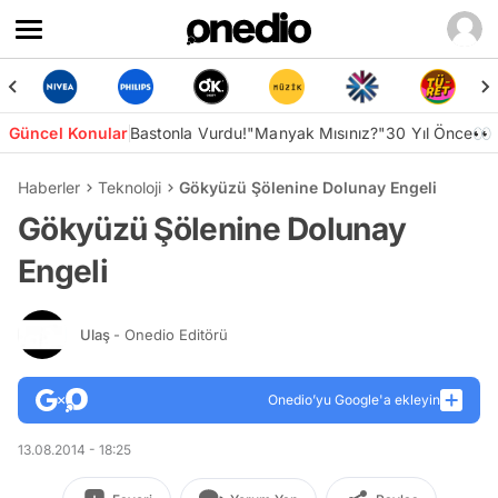
Güncel Konular
Bastonla Vurdu!
"Manyak Mısınız?"
30 Yıl Önce👀
Haberler
Teknoloji
Gökyüzü Şölenine Dolunay Engeli
Gökyüzü Şölenine Dolunay
Engeli
Ulaş
- Onedio Editörü
Onedio’yu Google'a ekleyin
13.08.2014 - 18:25