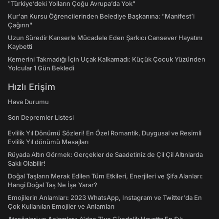
"Türkiye’deki Yolların Çoğu Avrupa’da Yok"
Kur'an Kursu Öğrencilerinden Belediye Başkanına: "Manifest’i
Çağırın"
Uzun Süredir Kanserle Mücadele Eden Şarkıcı Cansever Hayatını
Kaybetti
Kemerini Takmadığı İçin Uçak Kalkamadı: Küçük Çocuk Yüzünden
Yolcular 1 Gün Bekledi
Hızlı Erişim
Hava Durumu
Son Depremler Listesi
Evlilik Yıl Dönümü Sözleri! En Özel Romantik, Duygusal ve Resimli
Evlilik Yıl dönümü Mesajları
Rüyada Altın Görmek: Gerçekler de Saadetiniz de Çil Çil Altınlarda
Saklı Olabilir!
Doğal Taşların Merak Edilen Tüm Etkileri, Enerjileri ve Şifa Alanları:
Hangi Doğal Taş Ne İşe Yarar?
Emojilerin Anlamları: 2023 WhatsApp, Instagram ve Twitter'da En
Çok Kullanılan Emojiler ve Anlamları