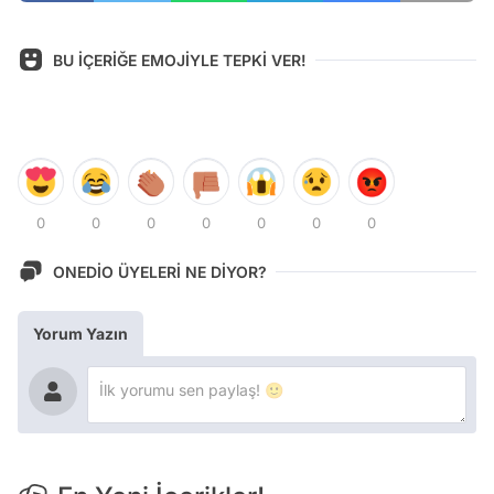
BU İÇERİĞE EMOJİYLE TEPKİ VER!
0
0
0
0
0
0
0
ONEDİO ÜYELERİ NE DİYOR?
Yorum Yazın