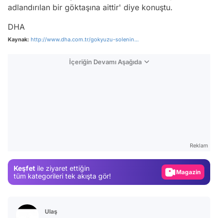
adlandırılan bir göktaşına aittir' diye konuştu.
DHA
Kaynak:
http://www.dha.com.tr/gokyuzu-solenin...
İçeriğin Devamı Aşağıda
Video
Test
Reklam
Gündem
Keşfet
ile ziyaret ettiğin
Magazin
tüm kategorileri tek akışta gör!
Video
Test
Ulaş