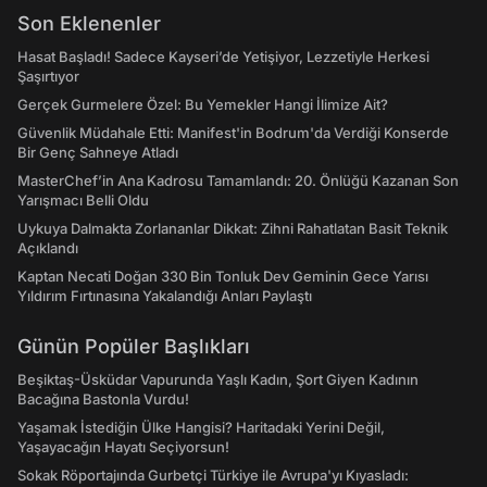
Son Eklenenler
Hasat Başladı! Sadece Kayseri’de Yetişiyor, Lezzetiyle Herkesi
Şaşırtıyor
Gerçek Gurmelere Özel: Bu Yemekler Hangi İlimize Ait?
Güvenlik Müdahale Etti: Manifest'in Bodrum'da Verdiği Konserde
Bir Genç Sahneye Atladı
MasterChef’in Ana Kadrosu Tamamlandı: 20. Önlüğü Kazanan Son
Yarışmacı Belli Oldu
Uykuya Dalmakta Zorlananlar Dikkat: Zihni Rahatlatan Basit Teknik
Açıklandı
Kaptan Necati Doğan 330 Bin Tonluk Dev Geminin Gece Yarısı
Yıldırım Fırtınasına Yakalandığı Anları Paylaştı
Günün Popüler Başlıkları
Beşiktaş-Üsküdar Vapurunda Yaşlı Kadın, Şort Giyen Kadının
Bacağına Bastonla Vurdu!
Yaşamak İstediğin Ülke Hangisi? Haritadaki Yerini Değil,
Yaşayacağın Hayatı Seçiyorsun!
Sokak Röportajında Gurbetçi Türkiye ile Avrupa'yı Kıyasladı: