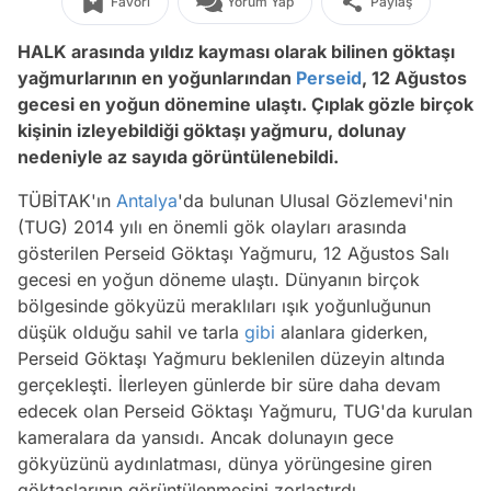
Favori
Yorum Yap
Paylaş
HALK arasında yıldız kayması olarak bilinen göktaşı
yağmurlarının en yoğunlarından
Perseid
, 12 Ağustos
gecesi en yoğun dönemine ulaştı. Çıplak gözle birçok
kişinin izleyebildiği göktaşı yağmuru, dolunay
nedeniyle az sayıda görüntülenebildi.
TÜBİTAK'ın
Antalya
'da bulunan Ulusal Gözlemevi'nin
(TUG) 2014 yılı en önemli gök olayları arasında
gösterilen Perseid Göktaşı Yağmuru, 12 Ağustos Salı
gecesi en yoğun döneme ulaştı. Dünyanın birçok
bölgesinde gökyüzü meraklıları ışık yoğunluğunun
düşük olduğu sahil ve tarla
gibi
alanlara giderken,
Perseid Göktaşı Yağmuru beklenilen düzeyin altında
gerçekleşti. İlerleyen günlerde bir süre daha devam
edecek olan Perseid Göktaşı Yağmuru, TUG'da kurulan
kameralara da yansıdı. Ancak dolunayın gece
gökyüzünü aydınlatması, dünya yörüngesine giren
göktaşlarının görüntülenmesini zorlaştırdı.