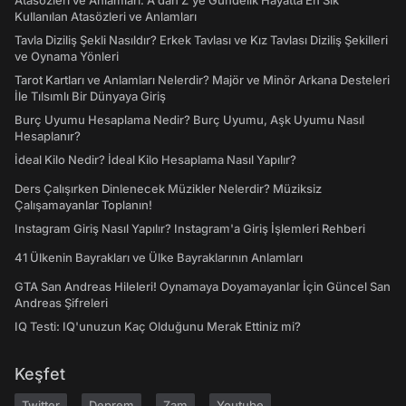
Atasözleri ve Anlamları: A'dan Z'ye Gündelik Hayatta En Sık
Kullanılan Atasözleri ve Anlamları
Tavla Diziliş Şekli Nasıldır? Erkek Tavlası ve Kız Tavlası Diziliş Şekilleri
ve Oynama Yönleri
Tarot Kartları ve Anlamları Nelerdir? Majör ve Minör Arkana Desteleri
İle Tılsımlı Bir Dünyaya Giriş
Burç Uyumu Hesaplama Nedir? Burç Uyumu, Aşk Uyumu Nasıl
Hesaplanır?
İdeal Kilo Nedir? İdeal Kilo Hesaplama Nasıl Yapılır?
Ders Çalışırken Dinlenecek Müzikler Nelerdir? Müziksiz
Çalışamayanlar Toplanın!
Instagram Giriş Nasıl Yapılır? Instagram'a Giriş İşlemleri Rehberi
41 Ülkenin Bayrakları ve Ülke Bayraklarının Anlamları
GTA San Andreas Hileleri! Oynamaya Doyamayanlar İçin Güncel San
Andreas Şifreleri
IQ Testi: IQ'unuzun Kaç Olduğunu Merak Ettiniz mi?
Keşfet
Twitter
Deprem
Zam
Youtube