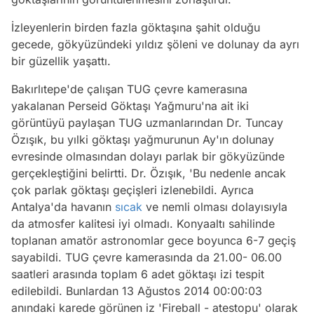
İzleyenlerin birden fazla göktaşına şahit olduğu
gecede, gökyüzündeki yıldız şöleni ve dolunay da ayrı
bir güzellik yaşattı.
Bakırlıtepe'de çalışan TUG çevre kamerasına
yakalanan Perseid Göktaşı Yağmuru'na ait iki
görüntüyü paylaşan TUG uzmanlarından Dr. Tuncay
Özışık, bu yılki göktaşı yağmurunun Ay'ın dolunay
evresinde olmasından dolayı parlak bir gökyüzünde
gerçekleştiğini belirtti. Dr. Özışık, 'Bu nedenle ancak
çok parlak göktaşı geçişleri izlenebildi. Ayrıca
Antalya'da havanın
sıcak
ve nemli olması dolayısıyla
da atmosfer kalitesi iyi olmadı. Konyaaltı sahilinde
toplanan amatör astronomlar gece boyunca 6-7 geçiş
sayabildi. TUG çevre kamerasında da 21.00- 06.00
saatleri arasında toplam 6 adet göktaşı izi tespit
edilebildi. Bunlardan 13 Ağustos 2014 00:00:03
anındaki karede görünen iz 'Fireball - atestopu' olarak