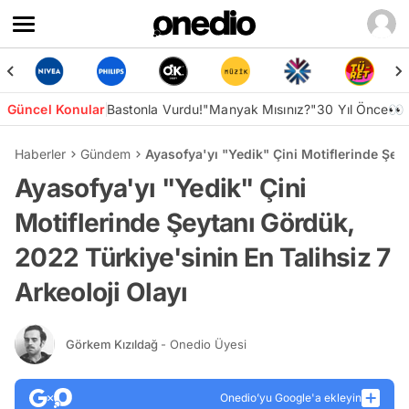
Güncel Konular
Bastonla Vurdu!
"Manyak Mısınız?"
30 Yıl Önce👀
Haberler
Gündem
Ayasofya'yı "Yedik" Çini Motiflerinde Şeyt
Ayasofya'yı "Yedik" Çini
Motiflerinde Şeytanı Gördük,
2022 Türkiye'sinin En Talihsiz 7
Arkeoloji Olayı
Görkem Kızıldağ
- Onedio Üyesi
Onedio’yu Google'a ekleyin