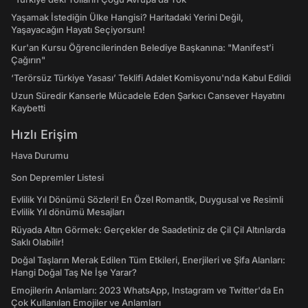
Yaşamak İstediğin Ülke Hangisi? Haritadaki Yerini Değil,
Yaşayacağın Hayatı Seçiyorsun!
Kur'an Kursu Öğrencilerinden Belediye Başkanına: "Manifest’i
Çağırın"
‘Terörsüz Türkiye Yasası’ Teklifi Adalet Komisyonu'nda Kabul Edildi
Uzun Süredir Kanserle Mücadele Eden Şarkıcı Cansever Hayatını
Kaybetti
Hızlı Erişim
Hava Durumu
Son Depremler Listesi
Evlilik Yıl Dönümü Sözleri! En Özel Romantik, Duygusal ve Resimli
Evlilik Yıl dönümü Mesajları
Rüyada Altın Görmek: Gerçekler de Saadetiniz de Çil Çil Altınlarda
Saklı Olabilir!
Doğal Taşların Merak Edilen Tüm Etkileri, Enerjileri ve Şifa Alanları:
Hangi Doğal Taş Ne İşe Yarar?
Emojilerin Anlamları: 2023 WhatsApp, Instagram ve Twitter'da En
Çok Kullanılan Emojiler ve Anlamları