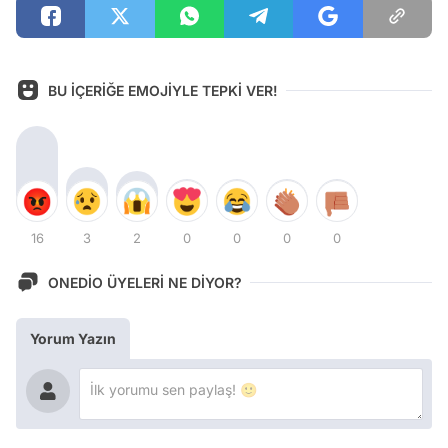
BU İÇERİĞE EMOJİYLE TEPKİ VER!
16
3
2
0
0
0
0
ONEDİO ÜYELERİ NE DİYOR?
Yorum Yazın