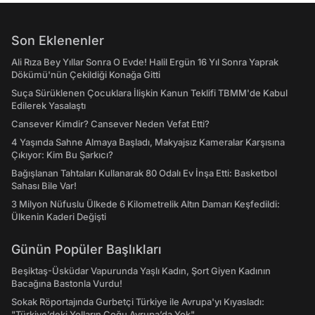
Son Eklenenler
Ali Rıza Bey Yıllar Sonra O Evde! Halil Ergün 16 Yıl Sonra Yaprak
Dökümü'nün Çekildiği Konağa Gitti
Suça Sürüklenen Çocuklara İlişkin Kanun Teklifi TBMM'de Kabul
Edilerek Yasalaştı
Cansever Kimdir? Cansever Neden Vefat Etti?
4 Yaşında Sahne Almaya Başladı, Makyajsız Kameralar Karşısına
Çıkıyor: Kim Bu Şarkıcı?
Bağışlanan Tahtaları Kullanarak 80 Odalı Ev İnşa Etti: Basketbol
Sahası Bile Var!
3 Milyon Nüfuslu Ülkede 6 Kilometrelik Altın Damarı Keşfedildi:
Ülkenin Kaderi Değişti
Günün Popüler Başlıkları
Beşiktaş-Üsküdar Vapurunda Yaşlı Kadın, Şort Giyen Kadının
Bacağına Bastonla Vurdu!
Sokak Röportajında Gurbetçi Türkiye ile Avrupa'yı Kıyasladı:
"Türkiye’deki Yolların Çoğu Avrupa’da Yok"