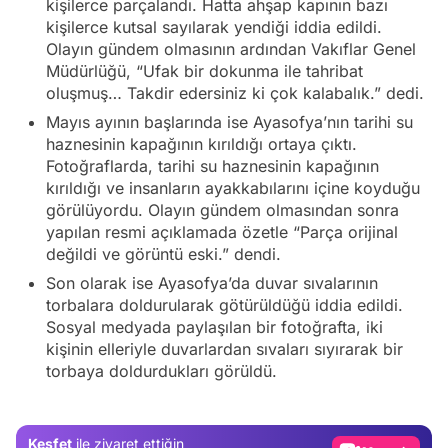
kişilerce parçalandı. Hatta ahşap kapının bazı
kişilerce kutsal sayılarak yendiği iddia edildi.
Olayın gündem olmasının ardından Vakıflar Genel
Müdürlüğü, “Ufak bir dokunma ile tahribat
oluşmuş… Takdir edersiniz ki çok kalabalık.” dedi.
Mayıs ayının başlarında ise Ayasofya’nın tarihi su
haznesinin kapağının kırıldığı ortaya çıktı.
Fotoğraflarda, tarihi su haznesinin kapağının
kırıldığı ve insanların ayakkabılarını içine koyduğu
görülüyordu. Olayın gündem olmasından sonra
yapılan resmi açıklamada özetle “Parça orijinal
değildi ve görüntü eski.” dendi.
Son olarak ise Ayasofya’da duvar sıvalarının
torbalara doldurularak götürüldüğü iddia edildi.
Video
Sosyal medyada paylaşılan bir fotoğrafta, iki
kişinin elleriyle duvarlardan sıvaları sıyırarak bir
Test
torbaya doldurdukları görüldü.
Gündem
Magazin
Keşfet
ile ziyaret ettiğin