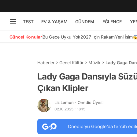
TEST
EV & YAŞAM
GÜNDEM
EĞLENCE
YE
Güncel Konular
Bu Gece Uyku Yok
2027 İçin Rakam
Yeni İsim
Haberler
Genel Kültür
Müzik
Lady Gaga Dans
Lady Gaga Dansıyla Süzü
Çıkan Klipler
Liz Lemon
- Onedio Üyesi
02.10.2025 - 18:15
Onedio’yu Google’da tercih edil