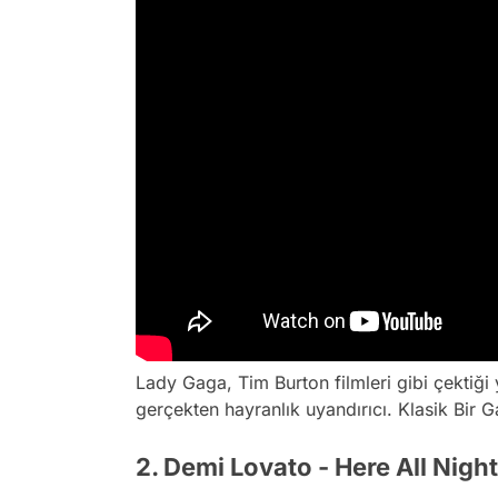
Lady Gaga, Tim Burton filmleri gibi çektiği 
gerçekten hayranlık uyandırıcı. Klasik Bir G
2. Demi Lovato - Here All Night