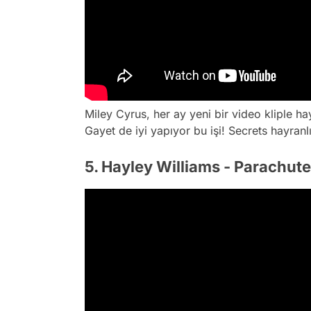
Miley Cyrus, her ay yeni bir video kliple hay
Gayet de iyi yapıyor bu işi! Secrets hayranlı
5. Hayley Williams - Parachute