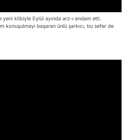
yeni klibiyle Eylül ayında arz-ı endam etti.
daim konuşulmayı başaran ünlü şarkıcı, bu sefer de