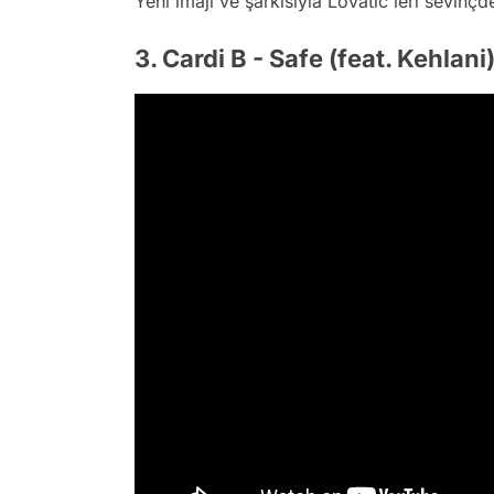
Yeni imajı ve şarkısıyla Lovatic'leri sevinç
3. Cardi B - Safe (feat. Kehlani