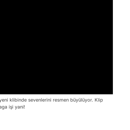
yeni klibinde sevenlerini resmen büyülüyor. Klip
aga işi yani!