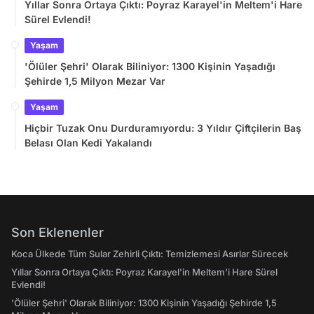
Yıllar Sonra Ortaya Çıktı: Poyraz Karayel'in Meltem'i Hare
Sürel Evlendi!
Yaşam
'Ölüler Şehri' Olarak Biliniyor: 1300 Kişinin Yaşadığı
Şehirde 1,5 Milyon Mezar Var
Yaşam
Hiçbir Tuzak Onu Durduramıyordu: 3 Yıldır Çiftçilerin Baş
Belası Olan Kedi Yakalandı
Son Eklenenler
Koca Ülkede Tüm Sular Zehirli Çıktı: Temizlemesi Asırlar Sürecek
Yıllar Sonra Ortaya Çıktı: Poyraz Karayel'in Meltem'i Hare Sürel
Evlendi!
'Ölüler Şehri' Olarak Biliniyor: 1300 Kişinin Yaşadığı Şehirde 1,5