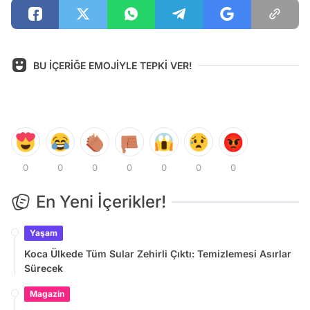
BU İÇERİĞE EMOJİYLE TEPKİ VER!
0
0
0
0
0
0
0
En Yeni İçerikler!
Yaşam
Koca Ülkede Tüm Sular Zehirli Çıktı: Temizlemesi Asırlar
Sürecek
Magazin