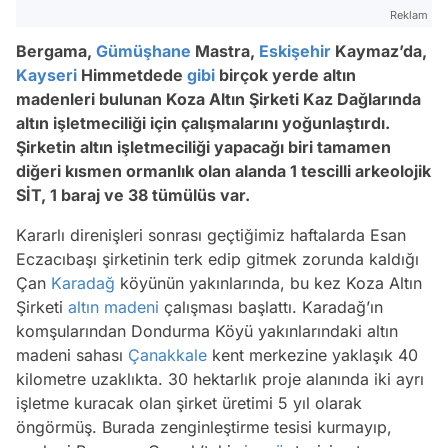
Reklam
Bergama,
Gümüşhane
Mastra,
Eskişehir
Kaymaz’da,
Kayseri
Himmetdede
gibi
birçok yerde altın
madenleri bulunan Koza Altın Şirketi Kaz Dağlarında
altın işletmeciliği için çalışmalarını yoğunlaştırdı.
Şirketin altın işletmeciliği yapacağı biri tamamen
diğeri kısmen ormanlık olan alanda 1 tescilli arkeolojik
SİT, 1 baraj ve 38 tümülüs var.
Kararlı direnişleri sonrası geçtiğimiz haftalarda Esan
Eczacıbaşı şirketinin terk edip gitmek zorunda kaldığı
Çan
Karadağ
köyünün yakınlarında, bu kez Koza Altın
Şirketi
altın madeni
çalışması başlattı. Karadağ’ın
komşularından Dondurma Köyü yakınlarındaki altın
madeni sahası
Çanakkale
kent merkezine yaklaşık 40
kilometre uzaklıkta. 30 hektarlık proje alanında iki ayrı
işletme kuracak olan şirket üretimi 5 yıl olarak
öngörmüş. Burada zenginleştirme tesisi kurmayıp,