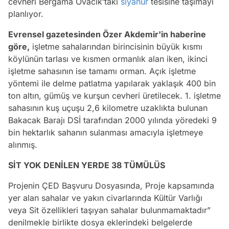
cevheri Bergama Ovacık’taki
siyanür
tesisine taşımayı
planlıyor.
Evrensel gazetesinden Özer Akdemir'in haberine
göre,
işletme sahalarından birincisinin büyük kısmı
köylünün tarlası ve kısmen ormanlık alan iken, ikinci
işletme sahasının ise tamamı orman. Açık işletme
yöntemi ile delme patlatma yapılarak yaklaşık 400 bin
ton altın, gümüş ve kurşun cevheri üretilecek. 1. işletme
sahasının kuş uçuşu 2,6 kilometre uzaklıkta bulunan
Bakacak Barajı DSİ tarafından 2000 yılında yöredeki 9
bin hektarlık sahanın sulanması amacıyla işletmeye
alınmış.
SİT YOK DENİLEN YERDE 38 TÜMÜLÜS
Projenin ÇED Başvuru Dosyasında, Proje kapsamında
yer alan sahalar ve yakın civarlarında Kültür Varlığı
veya Sit özellikleri taşıyan sahalar bulunmamaktadır”
denilmekle birlikte dosya eklerindeki belgelerde