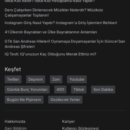
İdeal Kilo Nedir? İdeal Kilo Hesaplama Nasıl Yapılır?
Ders Çalışırken Dinlenecek Müzikler Nelerdir? Müziksiz
Çalışamayanlar Toplanın!
Instagram Giriş Nasıl Yapılır? Instagram'a Giriş İşlemleri Rehberi
41 Ülkenin Bayrakları ve Ülke Bayraklarının Anlamları
GTA San Andreas Hileleri! Oynamaya Doyamayanlar İçin Güncel San
Andreas Şifreleri
IQ Testi: IQ'unuzun Kaç Olduğunu Merak Ettiniz mi?
Keşfet
Twitter
Deprem
Zam
Youtube
Günlük Burç Yorumları
A101
Tiktok
Son Dakika
Bugün Ne Pişirsem
Gezilecek Yerler
Hakkımızda
Kariyer
Geri Bildirim
Kullanıcı Sözleşmesi