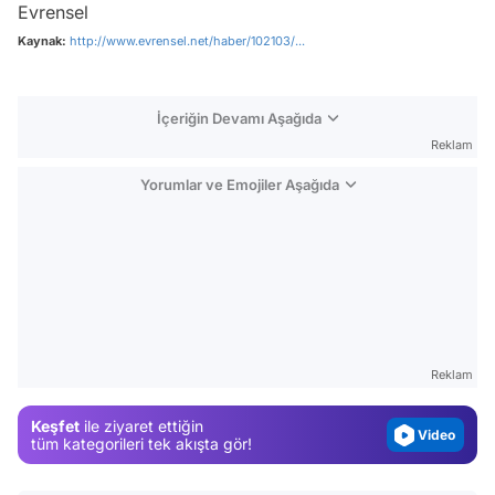
Evrensel
Kaynak:
http://www.evrensel.net/haber/102103/...
İçeriğin Devamı Aşağıda
Reklam
Yorumlar ve Emojiler Aşağıda
Video
Test
Gündem
Reklam
Magazin
Keşfet
ile ziyaret ettiğin
Video
tüm kategorileri tek akışta gör!
Test