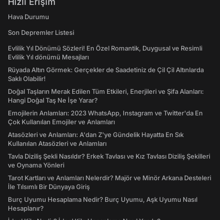
Hızlı Erişim
Hava Durumu
Son Depremler Listesi
Evlilik Yıl Dönümü Sözleri! En Özel Romantik, Duygusal ve Resimli
Evlilik Yıl dönümü Mesajları
Rüyada Altın Görmek: Gerçekler de Saadetiniz de Çil Çil Altınlarda
Saklı Olabilir!
Doğal Taşların Merak Edilen Tüm Etkileri, Enerjileri ve Şifa Alanları:
Hangi Doğal Taş Ne İşe Yarar?
Emojilerin Anlamları: 2023 WhatsApp, Instagram ve Twitter'da En
Çok Kullanılan Emojiler ve Anlamları
Atasözleri ve Anlamları: A'dan Z'ye Gündelik Hayatta En Sık
Kullanılan Atasözleri ve Anlamları
Tavla Diziliş Şekli Nasıldır? Erkek Tavlası ve Kız Tavlası Diziliş Şekilleri
ve Oynama Yönleri
Tarot Kartları ve Anlamları Nelerdir? Majör ve Minör Arkana Desteleri
İle Tılsımlı Bir Dünyaya Giriş
Burç Uyumu Hesaplama Nedir? Burç Uyumu, Aşk Uyumu Nasıl
Hesaplanır?