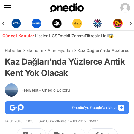
Güncel Konular
Liseler-LGS
Emekli Zammı
Filtresiz Hali😱
Haberler
Ekonomi
Altın Fiyatları
Kaz Dağları'nda Yüzlerce A
Kaz Dağları'nda Yüzlerce Antik
Kent Yok Olacak
FreiGeist
- Onedio Editörü
Onedio’yu Google'a ekleyin
14.01.2015 - 11:19
Son Güncelleme: 14.01.2015 - 15:37