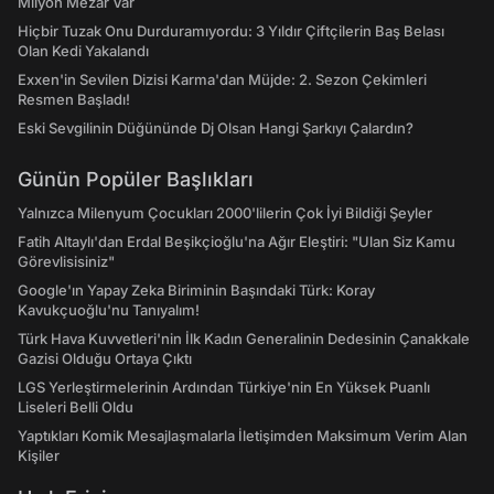
Milyon Mezar Var
Hiçbir Tuzak Onu Durduramıyordu: 3 Yıldır Çiftçilerin Baş Belası
Olan Kedi Yakalandı
Exxen'in Sevilen Dizisi Karma'dan Müjde: 2. Sezon Çekimleri
Resmen Başladı!
Eski Sevgilinin Düğününde Dj Olsan Hangi Şarkıyı Çalardın?
Günün Popüler Başlıkları
Yalnızca Milenyum Çocukları 2000'lilerin Çok İyi Bildiği Şeyler
Fatih Altaylı'dan Erdal Beşikçioğlu'na Ağır Eleştiri: "Ulan Siz Kamu
Görevlisisiniz"
Google'ın Yapay Zeka Biriminin Başındaki Türk: Koray
Kavukçuoğlu'nu Tanıyalım!
Türk Hava Kuvvetleri'nin İlk Kadın Generalinin Dedesinin Çanakkale
Gazisi Olduğu Ortaya Çıktı
LGS Yerleştirmelerinin Ardından Türkiye'nin En Yüksek Puanlı
Liseleri Belli Oldu
Yaptıkları Komik Mesajlaşmalarla İletişimden Maksimum Verim Alan
Kişiler