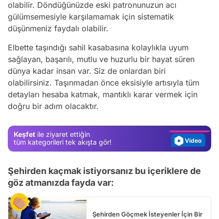
olabilir. Döndüğünüzde eski patronunuzun acı
gülümsemesiyle karşılamamak için sistematik
düşünmeniz faydalı olabilir.
Elbette taşındığı sahil kasabasına kolaylıkla uyum
sağlayan, başarılı, mutlu ve huzurlu bir hayat süren
dünya kadar insan var. Siz de onlardan biri
Video
olabilirsiniz. Taşınmadan önce eksisiyle artısıyla tüm
Test
detayları hesaba katmak, mantıklı karar vermek için
doğru bir adım olacaktır.
Gündem
Magazin
Keşfet
ile ziyaret ettiğin
Video
tüm kategorileri tek akışta gör!
Test
Şehirden kaçmak istiyorsanız bu içeriklere de
göz atmanızda fayda var:
Şehirden Göçmek İsteyenler İçin Bir