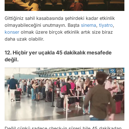
Gittiğiniz sahil kasabasında şehirdeki kadar etkinlik
olmayabileceğini unutmayın. Başta
sinema
,
tiyatro
,
konser
olmak üzere birçok etkinlik artık size biraz
daha uzak olabilir.
12. Hiçbir yer uçakla 45 dakikalık mesafede
değil.
Değil çünkü sadece check-in süresi bile 45 dakikadan