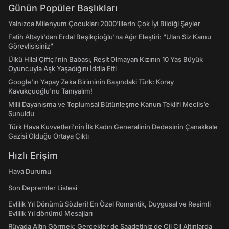
Günün Popüler Başlıkları
Yalnızca Milenyum Çocukları 2000'lilerin Çok İyi Bildiği Şeyler
Fatih Altaylı'dan Erdal Beşikçioğlu'na Ağır Eleştiri: "Ulan Siz Kamu
Görevlisisiniz"
Ülkü Hilal Çiftçi'nin Babası, Reşit Olmayan Kızının 10 Yaş Büyük
Oyuncuyla Aşk Yaşadığını İddia Etti
Google'ın Yapay Zeka Biriminin Başındaki Türk: Koray
Kavukçuoğlu'nu Tanıyalım!
Milli Dayanışma ve Toplumsal Bütünleşme Kanun Teklifi Meclis’e
Sunuldu
Türk Hava Kuvvetleri'nin İlk Kadın Generalinin Dedesinin Çanakkale
Gazisi Olduğu Ortaya Çıktı
Hızlı Erişim
Hava Durumu
Son Depremler Listesi
Evlilik Yıl Dönümü Sözleri! En Özel Romantik, Duygusal ve Resimli
Evlilik Yıl dönümü Mesajları
Rüyada Altın Görmek: Gerçekler de Saadetiniz de Çil Çil Altınlarda