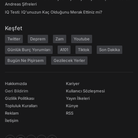
Andreas Şifreleri
IQ Testi: IQ'unuzun Kaç Olduğunu Merak Ettiniz mi?
Keşfet
Twitter
Deprem
Zam
Youtube
Günlük Burç Yorumları
A101
Tiktok
Son Dakika
Bugün Ne Pişirsem
Gezilecek Yerler
Hakkımızda
Kariyer
Geri Bildirim
Kullanıcı Sözleşmesi
Gizlilik Politikası
Yayın İlkeleri
Topluluk Kuralları
Künye
Reklam
RSS
İletişim