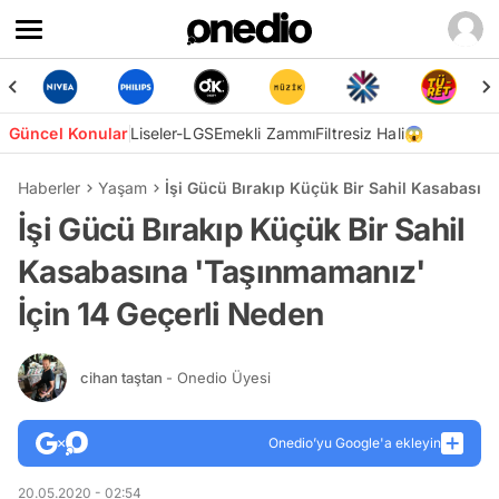
Güncel Konular
Liseler-LGS
Emekli Zammı
Filtresiz Hali😱
Haberler
Yaşam
İşi Gücü Bırakıp Küçük Bir Sahil Kasabasın
İşi Gücü Bırakıp Küçük Bir Sahil
Kasabasına 'Taşınmamanız'
İçin 14 Geçerli Neden
cihan taştan
- Onedio Üyesi
Onedio’yu Google'a ekleyin
20.05.2020 - 02:54