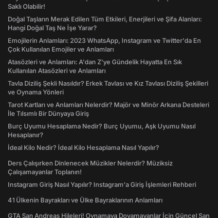
Saklı Olabilir!
Doğal Taşların Merak Edilen Tüm Etkileri, Enerjileri ve Şifa Alanları:
Hangi Doğal Taş Ne İşe Yarar?
Emojilerin Anlamları: 2023 WhatsApp, Instagram ve Twitter'da En
Çok Kullanılan Emojiler ve Anlamları
Atasözleri ve Anlamları: A'dan Z'ye Gündelik Hayatta En Sık
Kullanılan Atasözleri ve Anlamları
Tavla Diziliş Şekli Nasıldır? Erkek Tavlası ve Kız Tavlası Diziliş Şekilleri
ve Oynama Yönleri
Tarot Kartları ve Anlamları Nelerdir? Majör ve Minör Arkana Desteleri
İle Tılsımlı Bir Dünyaya Giriş
Burç Uyumu Hesaplama Nedir? Burç Uyumu, Aşk Uyumu Nasıl
Hesaplanır?
İdeal Kilo Nedir? İdeal Kilo Hesaplama Nasıl Yapılır?
Ders Çalışırken Dinlenecek Müzikler Nelerdir? Müziksiz
Çalışamayanlar Toplanın!
Instagram Giriş Nasıl Yapılır? Instagram'a Giriş İşlemleri Rehberi
41 Ülkenin Bayrakları ve Ülke Bayraklarının Anlamları
GTA San Andreas Hileleri! Oynamaya Doyamayanlar İçin Güncel San