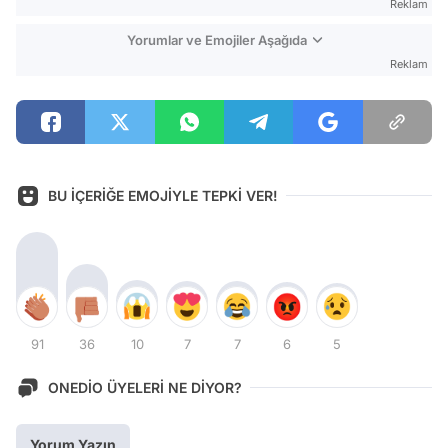
Reklam
Yorumlar ve Emojiler Aşağıda
Reklam
BU İÇERİĞE EMOJİYLE TEPKİ VER!
91
36
10
7
7
6
5
ONEDİO ÜYELERİ NE DİYOR?
Yorum Yazın