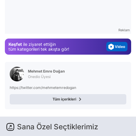
Video
Test
Gündem
Reklam
Magazin
Video
Keşfet
ile ziyaret ettiğin
tüm kategorileri tek akışta gör!
Test
Mehmet Emre Doğan
Onedio Üyesi
https://twitter.com/mehmetemredogan
Tüm içerikleri
Sana Özel Seçtiklerimiz