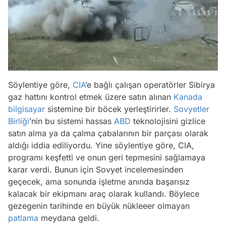
Söylentiye göre,
CIA
’e bağlı çalışan operatörler Sibirya
gaz hattını kontrol etmek üzere satın alınan
Kanada
bilgisayar
sistemine bir böcek yerleştirirler.
Sovyetler
Birliği
’nin bu sistemi hassas
ABD
teknolojisini gizlice
satın alma ya da çalma çabalarının bir parçası olarak
aldığı iddia ediliyordu. Yine söylentiye göre, CIA,
programı keşfetti ve onun geri tepmesini sağlamaya
karar verdi. Bunun için Sovyet incelemesinden
geçecek, ama sonunda işletme anında başarısız
kalacak bir ekipmanı araç olarak kullandı. Böylece
gezegenin tarihinde en büyük nükleeer olmayan
patlama
meydana geldi.