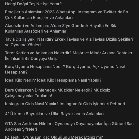
Hangi Doğal Taş Ne İşe Yarar?
Emojilerin Anlamları: 2023 WhatsApp, Instagram ve Twitter'da En
Çok Kullanılan Emojiler ve Anlamları
Atasözleri ve Anlamları: A'dan Z'ye Gündelik Hayatta En Sık
Kullanılan Atasözleri ve Anlamları
Tavla Diziliş Şekli Nasıldır? Erkek Tavlası ve Kız Tavlası Diziliş Şekilleri
ve Oynama Yönleri
Tarot Kartları ve Anlamları Nelerdir? Majör ve Minör Arkana Desteleri
İle Tılsımlı Bir Dünyaya Giriş
Burç Uyumu Hesaplama Nedir? Burç Uyumu, Aşk Uyumu Nasıl
Hesaplanır?
İdeal Kilo Nedir? İdeal Kilo Hesaplama Nasıl Yapılır?
Ders Çalışırken Dinlenecek Müzikler Nelerdir? Müziksiz
Çalışamayanlar Toplanın!
Instagram Giriş Nasıl Yapılır? Instagram'a Giriş İşlemleri Rehberi
41 Ülkenin Bayrakları ve Ülke Bayraklarının Anlamları
GTA San Andreas Hileleri! Oynamaya Doyamayanlar İçin Güncel San
Andreas Şifreleri
IQ Testi: IQ'unuzun Kaç Olduğunu Merak Ettiniz mi?