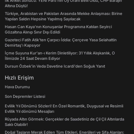
İlk Anket Sonucu: YENİ Parti'nin Oy Oranı Belli Oldu, CHP Barajın
Altına Düştü!
Türkiye, Arabistan ve Pakistan Arasında Mekke Anlaşması: Birine
Yapılan Saldırı Hepsine Yapılmış Sayılacak
Hasan Can Kaya’nın Konuşanlar Programına Katılan Seyirci
Gözaltına Alınıp Sınır Dışı Edildi
Gazeteci Fatih Atik'ten Çarpıcı İddia: Çerçeve Yasa Selahattin
Demirtaş'ı Kapsıyor
İçme Suyuna Kur'an-ı Kerim Dinletiliyor: 31 Yıllık Alışkanlık, O
İlimizde 24 Saat Devam Ediyor
Dursun Özbek'in Veda Davetine Icardi'den Soğuk Yanıt
Hızlı Erişim
Hava Durumu
Son Depremler Listesi
Evlilik Yıl Dönümü Sözleri! En Özel Romantik, Duygusal ve Resimli
Evlilik Yıl dönümü Mesajları
Rüyada Altın Görmek: Gerçekler de Saadetiniz de Çil Çil Altınlarda
Saklı Olabilir!
Doğal Taşların Merak Edilen Tüm Etkileri, Enerjileri ve Şifa Alanları: