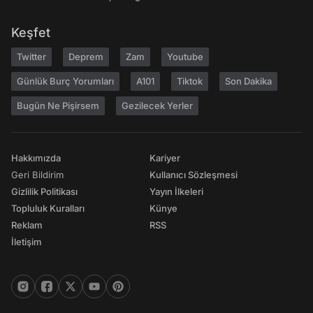
Keşfet
Twitter
Deprem
Zam
Youtube
Günlük Burç Yorumları
A101
Tiktok
Son Dakika
Bugün Ne Pişirsem
Gezilecek Yerler
Hakkımızda
Kariyer
Geri Bildirim
Kullanıcı Sözleşmesi
Gizlilik Politikası
Yayın İlkeleri
Topluluk Kuralları
Künye
Reklam
RSS
İletişim