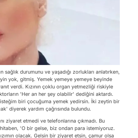
n sağlık durumunu ve yaşadığı zorlukları anlatırken,
Beyin yok, gitmiş. Yemek yemeye yemeye beyinde
anıt verdi. Kızının çoklu organ yetmezliği riskiyle
orların 'Her an her şey olabilir' dediğini aktardı.
steğim biri çocuğuma yemek yedirsin. İki zeytin bir
k' diyerek yardım çağrısında bulundu.
nı ziyaret etmedi ve telefonlarına çıkmadı. Bu
taben, 'O bir gelse, biz ondan para istemiyoruz.
 kızımın olacak. Gelsin bir ziyaret etsin, çamur olsa