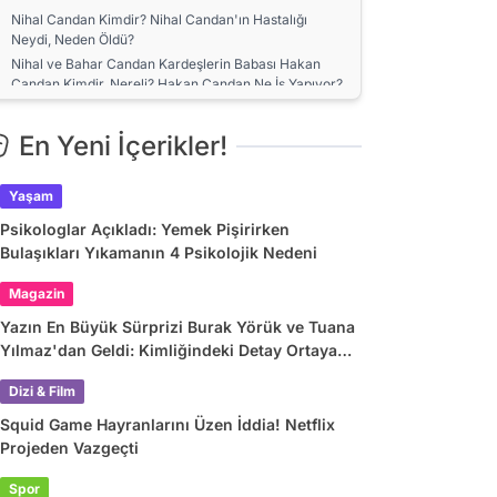
Nihal Candan Kimdir? Nihal Candan'ın Hastalığı
Neydi, Neden Öldü?
Nihal ve Bahar Candan Kardeşlerin Babası Hakan
Candan Kimdir, Nereli? Hakan Candan Ne İş Yapıyor?
Yoğun Bakımı Reddetmişti: Sağlık Durumu Giderek
Ağırlaşan Nihal Candan 25 Kiloya Düştü!
En Yeni İçerikler!
Yaşam
Psikologlar Açıkladı: Yemek Pişirirken
Bulaşıkları Yıkamanın 4 Psikolojik Nedeni
Magazin
Yazın En Büyük Sürprizi Burak Yörük ve Tuana
Yılmaz'dan Geldi: Kimliğindeki Detay Ortaya
Çıkardı
Dizi & Film
Squid Game Hayranlarını Üzen İddia! Netflix
Projeden Vazgeçti
Spor