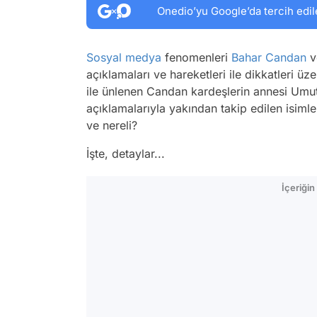
Onedio’yu Google’da tercih edil
Sosyal medya
fenomenleri
Bahar Candan
v
açıklamaları ve hareketleri ile dikkatleri ü
ile ünlenen Candan kardeşlerin annesi Umut 
açıklamalarıyla yakından takip edilen isim
ve nereli?
İşte, detaylar...
İçeriği