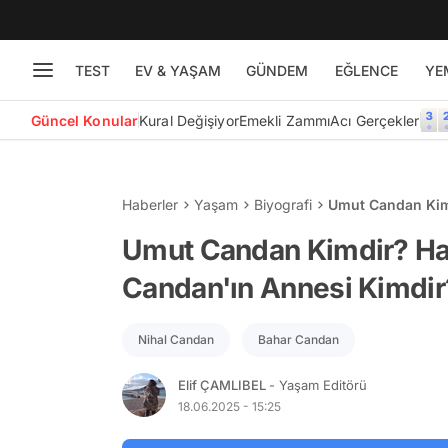
TEST
EV & YAŞAM
GÜNDEM
EĞLENCE
YE
Güncel Konular
Kural Değişiyor
Emekli Zammı
Acı Gerçekler
Haberler
Yaşam
Biyografi
Umut Candan Kimd
Kimdir?
Umut Candan Kimdir? Has
Candan'ın Annesi Kimdir
Nihal Candan
Bahar Candan
Elif ÇAMLIBEL
- Yaşam Editörü
18.06.2025 - 15:25