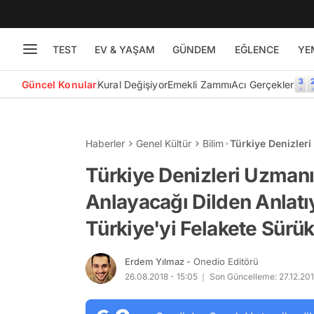
TEST
EV & YAŞAM
GÜNDEM
EĞLENCE
YE
Güncel Konular
Kural Değişiyor
Emekli Zammı
Acı Gerçekler
Haberler
Genel Kültür
Bilim
Türkiye Denizleri
Kanal İstanbul Pr
Türkiye Denizleri Uzmanı
Anlayacağı Dilden Anlatıy
Türkiye'yi Felakete Sürükl
Erdem Yılmaz
- Onedio Editörü
26.08.2018 - 15:05
Son Güncelleme: 27.12.201