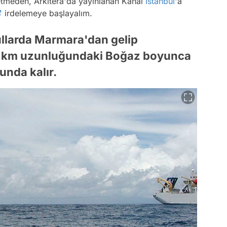
etmeden, Arkitera'da yayınlanan Kanal
İstanbul
'a
irdelemeye başlayalım.
llarda Marmara'dan gelip
30 km uzunluğundaki Boğaz boyunca
nda kalır.