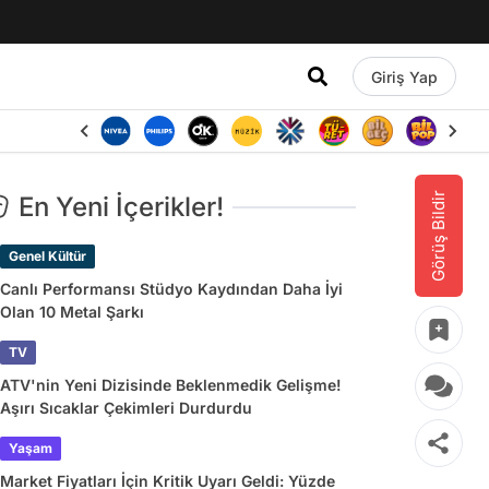
Giriş Yap
Görüş Bildir
En Yeni İçerikler!
Genel Kültür
Canlı Performansı Stüdyo Kaydından Daha İyi
Olan 10 Metal Şarkı
TV
ATV'nin Yeni Dizisinde Beklenmedik Gelişme!
Aşırı Sıcaklar Çekimleri Durdurdu
Yaşam
Market Fiyatları İçin Kritik Uyarı Geldi: Yüzde