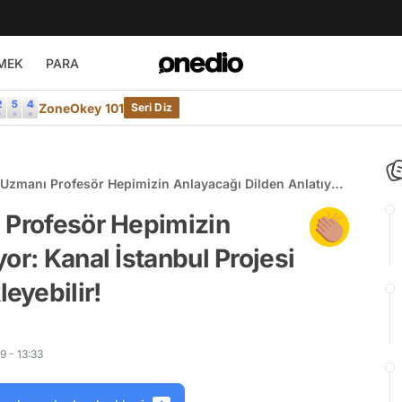
MEK
PARA
ZoneOkey 101
Seri Diz
 Uzmanı Profesör Hepimizin Anlayacağı Dilden Anlatıyor:
ojesi Türkiye'yi Felakete Sürükleyebilir!
 Profesör Hepimizin
or: Kanal İstanbul Projesi
eyebilir!
9 - 13:33