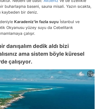
uktur. Nedeni de basit:
Akdeniz
ve de özellikle
ir buharlaşma baseni, sauna misali. Yazın sıcakta,
su kaybeden bir deniz.
edeniyle
Karadeniz'in fazla suyu
İstanbul ve
tik Okyanusu yüzey suyu da Cebelitarık
amamlamaya çalışır.
r danışalım dedik aldı bizi
lısınız ama sistem böyle küresel
de çalışıyor.