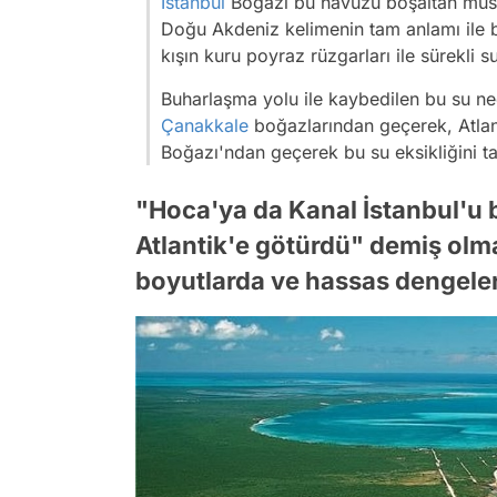
İstanbul
Boğazı bu havuzu boşaltan musl
Doğu Akdeniz kelimenin tam anlamı ile b
kışın kuru poyraz rüzgarları ile sürekli 
Buharlaşma yolu ile kaybedilen bu su n
Çanakkale
boğazlarından geçerek, Atlan
Boğazı'ndan geçerek bu su eksikliğini t
"Hoca'ya da Kanal İstanbul'u bi
Atlantik'e götürdü" demiş olma
boyutlarda ve hassas dengeler