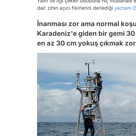
Yalın ve ilgi çeken üslubuna hiç müdahale 
dair zihin açıcı fikirlerini derlediği
yazısını
İnanması zor ama normal koşu
Karadeniz'e giden bir gemi 
en az 30 cm yokuş çıkmak zoru