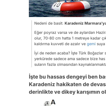
Nedeni de basit:
Karadeniz Marmara'ya 
Eğer poyraz varsa ve de aylardan Hazir
olur, 70-80 cm hatta 1 metreye kadar çık
kaldırma kuvveti de azalır ve
gemi
suya 
İyi de neden acaba? İşte
Türk Boğazlar s
yerkürede sadece ama sadece bize has ol
suların fazla olmasından
kaynaklanmakta
İşte bu hassas dengeyi ben ba
Karadeniz hakikaten de devas
derinlikte ve dikey karışımın o