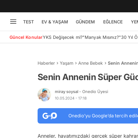
TEST
EV & YAŞAM
GÜNDEM
EĞLENCE
YE
Güncel Konular
YKS Değişecek mi?
"Manyak Mısınız?"
30 Yıl 
Haberler
Yaşam
Anne Bebek
Senin Anneni
Senin Annenin Süper Gü
miray soysal
- Onedio Üyesi
10.05.2024 - 17:18
Onedio’yu Google’da tercih edil
Anneler, hayatımızdaki gerçek süper kahrama