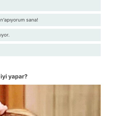
 n’apıyorum sana!
ıyor.
iyi yapar?