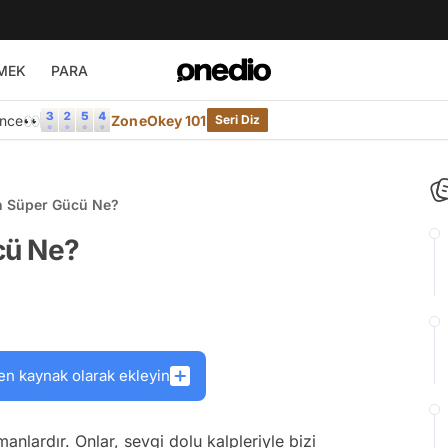
MEK
PARA
Önce👀
ZoneOkey 101
Seri Diz
n Süper Gücü Ne?
cü Ne?
en kaynak olarak ekleyin
nlardır. Onlar, sevgi dolu kalpleriyle bizi