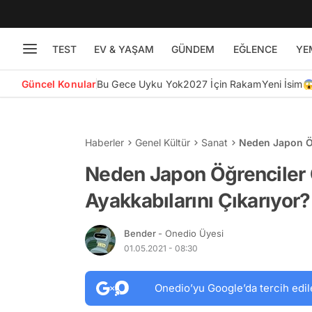
TEST
EV & YAŞAM
GÜNDEM
EĞLENCE
YE
Güncel Konular
Bu Gece Uyku Yok
2027 İçin Rakam
Yeni İsim
Haberler
Genel Kültür
Sanat
Neden Japon Öğ
Neden Japon Öğrenciler 
Ayakkabılarını Çıkarıyor?
Bender
- Onedio Üyesi
01.05.2021 - 08:30
Onedio’yu Google’da tercih edil