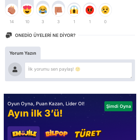
14
10
3
3
1
1
0
ONEDİO ÜYELERİ NE DİYOR?
Yorum Yazın
Oyun Oyna, Puan Kazan, Lider Ol!
Şimdi Oyna
Ayın ilk 3’ü!