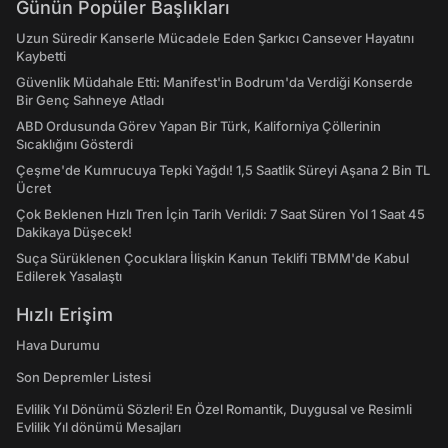
Günün Popüler Başlıkları
Uzun Süredir Kanserle Mücadele Eden Şarkıcı Cansever Hayatını
Kaybetti
Güvenlik Müdahale Etti: Manifest'in Bodrum'da Verdiği Konserde
Bir Genç Sahneye Atladı
ABD Ordusunda Görev Yapan Bir Türk, Kaliforniya Çöllerinin
Sıcaklığını Gösterdi
Çeşme'de Kumrucuya Tepki Yağdı! 1,5 Saatlik Süreyi Aşana 2 Bin TL
Ücret
Çok Beklenen Hızlı Tren İçin Tarih Verildi: 7 Saat Süren Yol 1 Saat 45
Dakikaya Düşecek!
Suça Sürüklenen Çocuklara İlişkin Kanun Teklifi TBMM'de Kabul
Edilerek Yasalaştı
Hızlı Erişim
Hava Durumu
Son Depremler Listesi
Evlilik Yıl Dönümü Sözleri! En Özel Romantik, Duygusal ve Resimli
Evlilik Yıl dönümü Mesajları