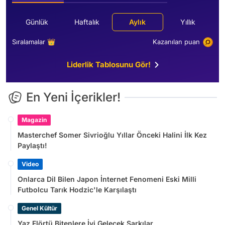
Günlük
Haftalık
Aylık
Yıllık
Sıralamalar 👑
Kazanılan puan
Liderlik Tablosunu Gör!
En Yeni İçerikler!
Magazin
Masterchef Somer Sivrioğlu Yıllar Önceki Halini İlk Kez
Paylaştı!
Video
Onlarca Dil Bilen Japon İnternet Fenomeni Eski Milli
Futbolcu Tarık Hodzic'le Karşılaştı
Genel Kültür
Yaz Flörtü Bitenlere İyi Gelecek Şarkılar