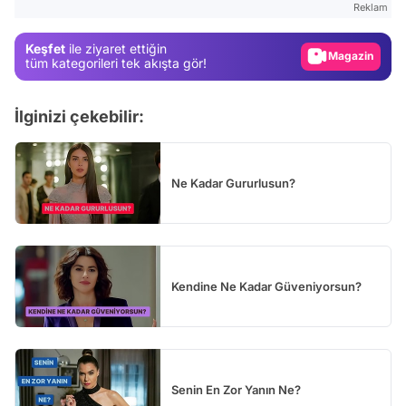
Reklam
Magazin
Keşfet
ile ziyaret ettiğin
Video
tüm kategorileri tek akışta gör!
Test
İlginizi çekebilir:
Ne Kadar Gururlusun?
Kendine Ne Kadar Güveniyorsun?
Senin En Zor Yanın Ne?