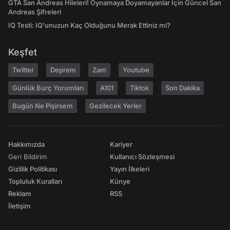
GTA San Andreas Hileleri! Oynamaya Doyamayanlar İçin Güncel San
Andreas Şifreleri
IQ Testi: IQ'unuzun Kaç Olduğunu Merak Ettiniz mi?
Keşfet
Twitter
Deprem
Zam
Youtube
Günlük Burç Yorumları
A101
Tiktok
Son Dakika
Bugün Ne Pişirsem
Gezilecek Yerler
Hakkımızda
Kariyer
Geri Bildirim
Kullanıcı Sözleşmesi
Gizlilik Politikası
Yayın İlkeleri
Topluluk Kuralları
Künye
Reklam
RSS
İletişim