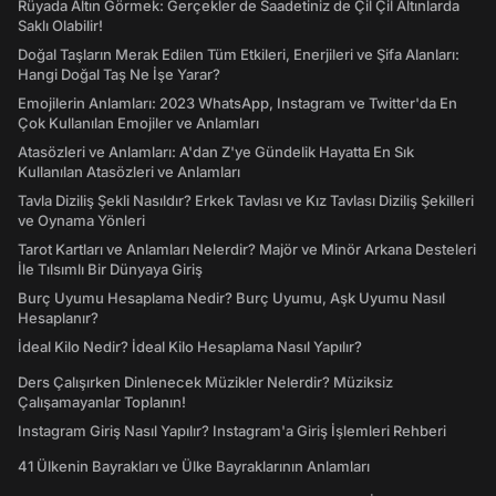
Rüyada Altın Görmek: Gerçekler de Saadetiniz de Çil Çil Altınlarda
Saklı Olabilir!
Doğal Taşların Merak Edilen Tüm Etkileri, Enerjileri ve Şifa Alanları:
Hangi Doğal Taş Ne İşe Yarar?
Emojilerin Anlamları: 2023 WhatsApp, Instagram ve Twitter'da En
Çok Kullanılan Emojiler ve Anlamları
Atasözleri ve Anlamları: A'dan Z'ye Gündelik Hayatta En Sık
Kullanılan Atasözleri ve Anlamları
Tavla Diziliş Şekli Nasıldır? Erkek Tavlası ve Kız Tavlası Diziliş Şekilleri
ve Oynama Yönleri
Tarot Kartları ve Anlamları Nelerdir? Majör ve Minör Arkana Desteleri
İle Tılsımlı Bir Dünyaya Giriş
Burç Uyumu Hesaplama Nedir? Burç Uyumu, Aşk Uyumu Nasıl
Hesaplanır?
İdeal Kilo Nedir? İdeal Kilo Hesaplama Nasıl Yapılır?
Ders Çalışırken Dinlenecek Müzikler Nelerdir? Müziksiz
Çalışamayanlar Toplanın!
Instagram Giriş Nasıl Yapılır? Instagram'a Giriş İşlemleri Rehberi
41 Ülkenin Bayrakları ve Ülke Bayraklarının Anlamları