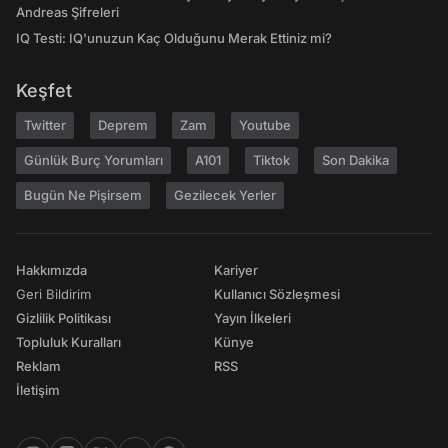
Andreas Şifreleri
IQ Testi: IQ'unuzun Kaç Olduğunu Merak Ettiniz mi?
Keşfet
Twitter
Deprem
Zam
Youtube
Günlük Burç Yorumları
A101
Tiktok
Son Dakika
Bugün Ne Pişirsem
Gezilecek Yerler
Hakkımızda
Kariyer
Geri Bildirim
Kullanıcı Sözleşmesi
Gizlilik Politikası
Yayın İlkeleri
Topluluk Kuralları
Künye
Reklam
RSS
İletişim