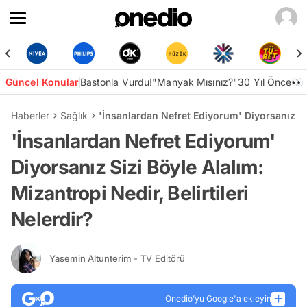
Güncel Konular
Bastonla Vurdu!
"Manyak Mısınız?"
30 Yıl Önce👀
Haberler
Sağlık
'İnsanlardan Nefret Ediyorum' Diyorsanız Sizi
'İnsanlardan Nefret Ediyorum'
Diyorsanız Sizi Böyle Alalım:
Mizantropi Nedir, Belirtileri
Nelerdir?
Yasemin Altunterim
- TV Editörü
Onedio’yu Google'a ekleyin