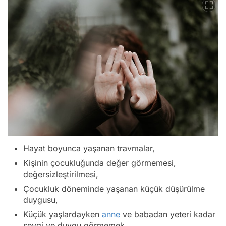
Hayat boyunca yaşanan travmalar,
Kişinin çocukluğunda değer görmemesi,
değersizleştirilmesi,
Çocukluk döneminde yaşanan küçük düşürülme
duygusu,
Küçük yaşlardayken
anne
ve babadan yeteri kadar
sevgi ve duygu görmemek,