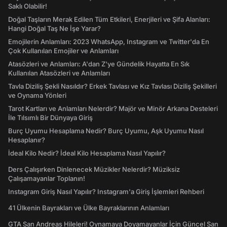
Saklı Olabilir!
Doğal Taşların Merak Edilen Tüm Etkileri, Enerjileri ve Şifa Alanları:
Hangi Doğal Taş Ne İşe Yarar?
Emojilerin Anlamları: 2023 WhatsApp, Instagram ve Twitter'da En
Çok Kullanılan Emojiler ve Anlamları
Atasözleri ve Anlamları: A'dan Z'ye Gündelik Hayatta En Sık
Kullanılan Atasözleri ve Anlamları
Tavla Diziliş Şekli Nasıldır? Erkek Tavlası ve Kız Tavlası Diziliş Şekilleri
ve Oynama Yönleri
Tarot Kartları ve Anlamları Nelerdir? Majör ve Minör Arkana Desteleri
İle Tılsımlı Bir Dünyaya Giriş
Burç Uyumu Hesaplama Nedir? Burç Uyumu, Aşk Uyumu Nasıl
Hesaplanır?
İdeal Kilo Nedir? İdeal Kilo Hesaplama Nasıl Yapılır?
Ders Çalışırken Dinlenecek Müzikler Nelerdir? Müziksiz
Çalışamayanlar Toplanın!
Instagram Giriş Nasıl Yapılır? Instagram'a Giriş İşlemleri Rehberi
41 Ülkenin Bayrakları ve Ülke Bayraklarının Anlamları
GTA San Andreas Hileleri! Oynamaya Doyamayanlar İçin Güncel San