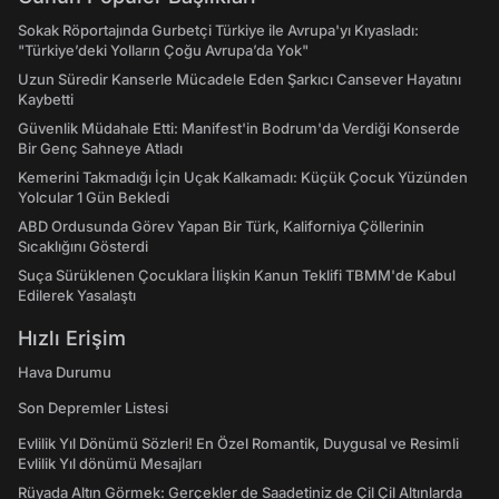
Sokak Röportajında Gurbetçi Türkiye ile Avrupa'yı Kıyasladı:
"Türkiye’deki Yolların Çoğu Avrupa’da Yok"
Uzun Süredir Kanserle Mücadele Eden Şarkıcı Cansever Hayatını
Kaybetti
Güvenlik Müdahale Etti: Manifest'in Bodrum'da Verdiği Konserde
Bir Genç Sahneye Atladı
Kemerini Takmadığı İçin Uçak Kalkamadı: Küçük Çocuk Yüzünden
Yolcular 1 Gün Bekledi
ABD Ordusunda Görev Yapan Bir Türk, Kaliforniya Çöllerinin
Sıcaklığını Gösterdi
Suça Sürüklenen Çocuklara İlişkin Kanun Teklifi TBMM'de Kabul
Edilerek Yasalaştı
Hızlı Erişim
Hava Durumu
Son Depremler Listesi
Evlilik Yıl Dönümü Sözleri! En Özel Romantik, Duygusal ve Resimli
Evlilik Yıl dönümü Mesajları
Rüyada Altın Görmek: Gerçekler de Saadetiniz de Çil Çil Altınlarda