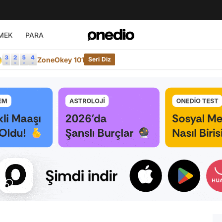
MEK
PARA

ZoneOkey 101
Seri Diz