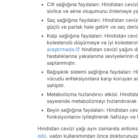
Cilt sağlığına faydaları: Hindistan cevizi 
sivilce ve akne oluşumunu önlemeye yar
Saç sağlığına faydaları: Hindistan ceviz
güçlü ve parlak hale getirir ve saç deri
Kalp sağlığına faydaları: Hindistan cev
kolesterolü düşürmeye ve iyi kolesterolü
araştırmada
hindistan cevizi yağını d
hastalıklarına yakalanma seviyelerinin
saptanmıştır.
Bağışıklık sistemi sağlığına faydaları: H
vücudu enfeksiyonlara karşı koruyan anti
sahiptir.
Metabolizma hızlandırıcı etkisi: Hindistan 
sayesinde metabolizmayı hızlandırarak y
Beyin sağlığına faydaları: Hindistan cev
fonksiyonlarını iyileştirerek hafızayı v
Hindistan cevizi yağı aynı zamanda antioksi
gibi
, yağın kullanımından önce doktorunuza