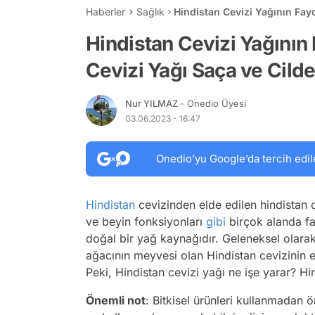
Haberler
Sağlık
Hindistan Cevizi Yağının Fayd
Uygulanmalıdır?
Hindistan Cevizi Yağının 
Cevizi Yağı Saça ve Cild
Nur YILMAZ
- Onedio Üyesi
03.06.2023 - 16:47
Onedio’yu Google’da tercih edil
Hindistan
cevizinden elde edilen hindistan ce
ve beyin fonksiyonları
gibi
birçok alanda fay
doğal bir yağ kaynağıdır. Geleneksel olarak t
ağacının meyvesi olan Hindistan cevizinin et
Peki, Hindistan cevizi yağı ne işe yarar? Hind
Önemli not
: Bitkisel ürünleri kullanmadan ö