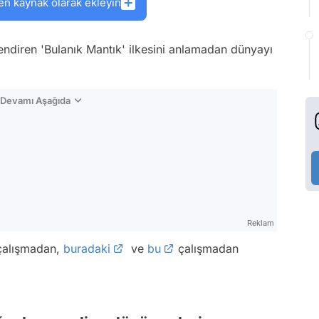
en kaynak olarak ekleyin
endiren 'Bulanık Mantık' ilkesini anlamadan dünyayı
n Devamı Aşağıda
Reklam
alışmadan,
buradaki
ve
bu
çalışmadan