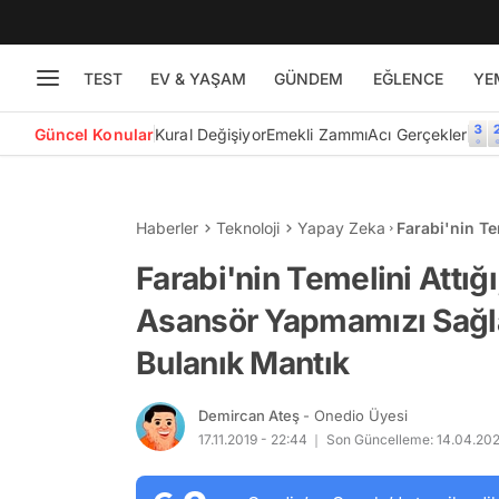
TEST
EV & YAŞAM
GÜNDEM
EĞLENCE
YE
Güncel Konular
Kural Değişiyor
Emekli Zammı
Acı Gerçekler
Haberler
Teknoloji
Yapay Zeka
Farabi'nin T
Sağlayan Kar
Farabi'nin Temelini Attığ
Asansör Yapmamızı Sağl
Bulanık Mantık
Demircan Ateş
- Onedio Üyesi
17.11.2019 - 22:44
Son Güncelleme: 14.04.202