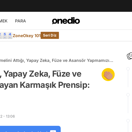
MEK
PARA
ZoneOkey 101
Seri Diz
emelini Attığı, Yapay Zeka, Füze ve Asansör Yapmamızı
maşık Prensip: Bulanık Mantık
ı, Yapay Zeka, Füze ve
ayan Karmaşık Prensip:
2 - 13:06