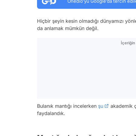
Onedio’yu Google’da tercih edil
Hiçbir şeyin kesin olmadığı dünyamızı yönl
da anlamak mümkün değil.
İçeriği
Bulanık mantığı incelerken
şu
akademik ç
faydalandık.