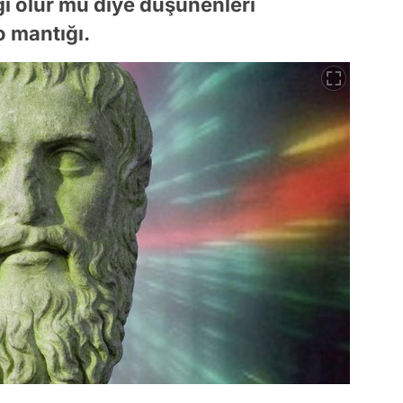
ğı olur mu diye düşünenleri
o mantığı.