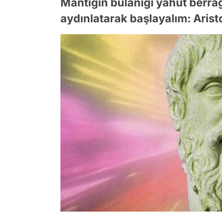
Mantığın bulanığı yahut berra
aydınlatarak başlayalım: Arist