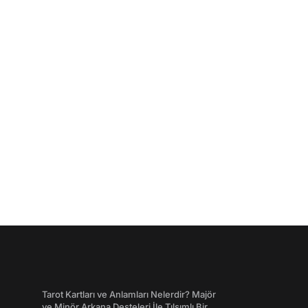
Tarot Kartları ve Anlamları Nelerdir? Majör
ve Minör Arkana Desteleri İle Tılsımlı Bir