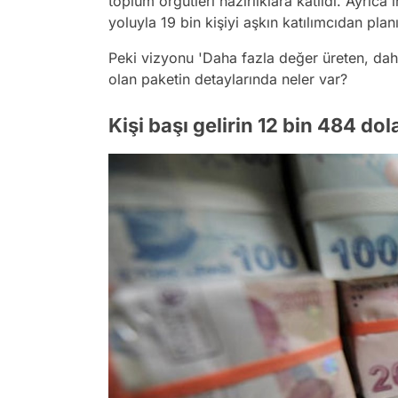
toplum örgütleri hazırlıklara katıldı. Ayrıca
yoluyla 19 bin kişiyi aşkın katılımcıdan planı
Peki vizyonu 'Daha fazla değer üreten, dah
olan paketin detaylarında neler var?
Kişi başı gelirin 12 bin 484 do