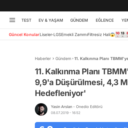
TEST
EV & YAŞAM
GÜNDEM
EĞLENCE
YE
Güncel Konular
Liseler-LGS
Emekli Zammı
Filtresiz Hali😱
Haberler
Gündem
11. Kalkınma Planı TBMM'ye
Milyon Ek İstihdam Yaratıl
11. Kalkınma Planı TBMM'
9,9'a Düşürülmesi, 4,3 M
Hedefleniyor'
Yasin Arslan
- Onedio Editörü
08.07.2019 - 16:52