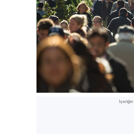
İçeriği