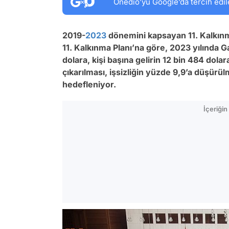
Onedio’yu Google’da tercih edil
2019-
2023
dönemini kapsayan 11. Kalkınm
11. Kalkınma Planı’na göre, 2023 yılında Gay
dolara, kişi başına gelirin 12 bin 484 dola
çıkarılması, işsizliğin yüzde 9,9’a düşürü
hedefleniyor.
İçeriği