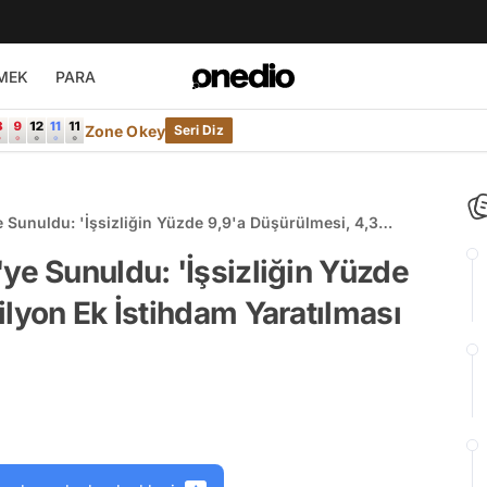
MEK
PARA
Zone Okey
Seri Diz
 Sunuldu: 'İşsizliğin Yüzde 9,9'a Düşürülmesi, 4,3
ması Hedefleniyor'
ye Sunuldu: 'İşsizliğin Yüzde
ilyon Ek İstihdam Yaratılması