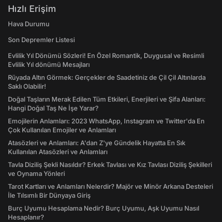
Hızlı Erişim
Hava Durumu
Son Depremler Listesi
Evlilik Yıl Dönümü Sözleri! En Özel Romantik, Duygusal ve Resimli
Evlilik Yıl dönümü Mesajları
Rüyada Altın Görmek: Gerçekler de Saadetiniz de Çil Çil Altınlarda
Saklı Olabilir!
Doğal Taşların Merak Edilen Tüm Etkileri, Enerjileri ve Şifa Alanları:
Hangi Doğal Taş Ne İşe Yarar?
Emojilerin Anlamları: 2023 WhatsApp, Instagram ve Twitter'da En
Çok Kullanılan Emojiler ve Anlamları
Atasözleri ve Anlamları: A'dan Z'ye Gündelik Hayatta En Sık
Kullanılan Atasözleri ve Anlamları
Tavla Diziliş Şekli Nasıldır? Erkek Tavlası ve Kız Tavlası Diziliş Şekilleri
ve Oynama Yönleri
Tarot Kartları ve Anlamları Nelerdir? Majör ve Minör Arkana Desteleri
İle Tılsımlı Bir Dünyaya Giriş
Burç Uyumu Hesaplama Nedir? Burç Uyumu, Aşk Uyumu Nasıl
Hesaplanır?