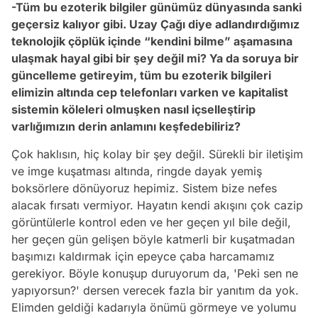
-Tüm bu ezoterik bilgiler günümüz dünyasında sanki
geçersiz kalıyor gibi. Uzay Çağı diye adlandırdığımız
teknolojik çöplük içinde “kendini bilme” aşamasına
ulaşmak hayal gibi bir şey değil mi? Ya da soruya bir
güncelleme getireyim, tüm bu ezoterik bilgileri
elimizin altında cep telefonları varken ve kapitalist
sistemin köleleri olmuşken nasıl içselleştirip
varlığımızın derin anlamını keşfedebiliriz?
Çok haklısın, hiç kolay bir şey değil. Sürekli bir iletişim
ve imge kuşatması altında, ringde dayak yemiş
boksörlere dönüyoruz hepimiz. Sistem bize nefes
alacak fırsatı vermiyor. Hayatın kendi akışını çok cazip
görüntülerle kontrol eden ve her geçen yıl bile değil,
her geçen gün gelişen böyle katmerli bir kuşatmadan
başımızı kaldırmak için epeyce çaba harcamamız
gerekiyor. Böyle konuşup duruyorum da, 'Peki sen ne
yapıyorsun?' dersen verecek fazla bir yanıtım da yok.
Elimden geldiği kadarıyla önümü görmeye ve yolumu