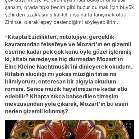
şansım, orada tıpkı benim gibi huzur bulmak için büyük
şehirden uzaklaşmış kaliteli insanlarla tanışmak oldu.
Zihinsel olarak epey beslendiğimi söyleyebilirim.
-Kitapta Ezîdilikten, mitolojiye, gerçeklik
kavramından felsefeye ve Mozart’ın en gizemli
eserine kadar pek çok konu öyle güzel işlenmiş
ki, kitabı neredeyse hiç durmadan Mozart’ın
Eine Kleine Nachtmusik’ini dinleyerek okudum.
Kitabın akıcılığı mı yoksa müziğin tınısı mı
bilmiyorum, enteresan bir algıyla okudum
romanı. Sence müzik hayatımıza ne kadar etki
edebilir? Kitapta sıkça bahsedilen titreşim
mevzusundan yola çıkarak, Mozart’ın bu eseri
neden gizemli kılınmış?