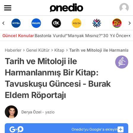
Güncel Konular
Bastonla Vurdu!
"Manyak Mısınız?"
30 Yıl Önce👀
Haberler
Genel Kültür
Kitap
Tarih ve Mitoloji ile Harmanla
Tarih ve Mitoloji ile
Harmanlanmış Bir Kitap:
Tavuskuşu Güncesi - Burak
Eldem Röportajı
Derya Özel
- yazio
Onedio’yu Google'a ekleyin