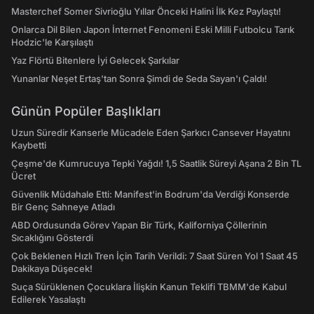
Masterchef Somer Sivrioğlu Yıllar Önceki Halini İlk Kez Paylaştı!
Onlarca Dil Bilen Japon İnternet Fenomeni Eski Milli Futbolcu Tarık
Hodzic'le Karşılaştı
Yaz Flörtü Bitenlere İyi Gelecek Şarkılar
Yunanlar Neşet Ertaş'tan Sonra Şimdi de Seda Sayan'ı Çaldı!
Günün Popüler Başlıkları
Uzun Süredir Kanserle Mücadele Eden Şarkıcı Cansever Hayatını
Kaybetti
Çeşme'de Kumrucuya Tepki Yağdı! 1,5 Saatlik Süreyi Aşana 2 Bin TL
Ücret
Güvenlik Müdahale Etti: Manifest'in Bodrum'da Verdiği Konserde
Bir Genç Sahneye Atladı
ABD Ordusunda Görev Yapan Bir Türk, Kaliforniya Çöllerinin
Sıcaklığını Gösterdi
Çok Beklenen Hızlı Tren İçin Tarih Verildi: 7 Saat Süren Yol 1 Saat 45
Dakikaya Düşecek!
Suça Sürüklenen Çocuklara İlişkin Kanun Teklifi TBMM'de Kabul
Edilerek Yasalaştı