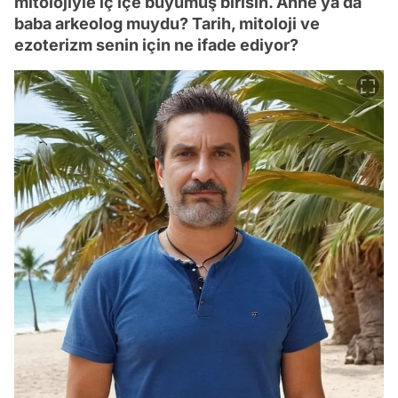
mitolojiyle iç içe büyümüş birisin. Anne ya da
baba arkeolog muydu? Tarih, mitoloji ve
ezoterizm senin için ne ifade ediyor?