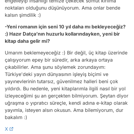
engelleyip insanlığı temize çekecek somut kırılma
noktaları olduğunu düşünüyorum. Ama onlar bende
kalsın şimdilik :)
-Yeni romanın için seni 10 yıl daha mı bekleyeceğiz?
:) Hazır Datça’nın huzurlu kollarındayken, yeni bir
kitap daha gelir mi?
Umarım beklemeyeceğiz :) Bir değil, üç kitap üzerinde
çalışıyorum epey bir süredir, arka arkaya ortaya
çıkabilirler. Ama şunu söylemek zorundayım:
Türkiye'deki yayın dünyasının işleyiş biçimi ve
yayınevlerinin tutarsız, güvenilmez halleri beni çok
yıldırdı. Bu nedenle, yeni kitaplarımla ilgili nasıl bir yol
izleyeceğimi şu an gerçekten bilmiyorum. Şeytan diyor
uğraşma o yıpratıcı süreçle, kendi adına e-kitap olarak
yayımla, isteyen alsın okusun. Ama bilemiyorum, dur
bakalım :)
X