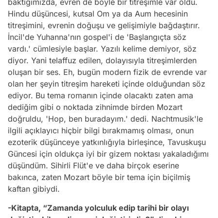
baktığımızda, evren de böyle bir titreşimle var oldu.
Hindu düşüncesi, kutsal Om ya da Aum hecesinin
titreşimini, evrenin doğuşu ve gelişimiyle bağdaştırır.
İncil'de Yuhanna'nın gospel'i de 'Başlangıçta söz
vardı.' cümlesiyle başlar. Yazılı kelime demiyor, söz
diyor. Yani telaffuz edilen, dolayısıyla titreşimlerden
oluşan bir ses. Eh, bugün modern fizik de evrende var
olan her şeyin titreşim hareketi içinde olduğundan söz
ediyor. Bu tema romanın içinde olacaktı zaten ama
dediğim gibi o noktada zihnimde birden Mozart
doğruldu, 'Hop, ben buradayım.' dedi. Nachtmusik'le
ilgili açıklayıcı hiçbir bilgi bırakmamış olması, onun
ezoterik düşünceye yatkınlığıyla birleşince, Tavuskuşu
Güncesi için oldukça iyi bir gizem noktası yakaladığımı
düşündüm. Sihirli Flüt'e ve daha birçok eserine
bakınca, zaten Mozart böyle bir tema için biçilmiş
kaftan gibiydi.
-Kitapta,
“Zamanda yolculuk edip tarihi bir olayı