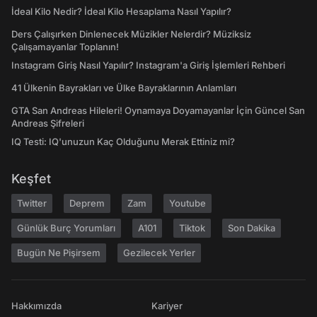
İdeal Kilo Nedir? İdeal Kilo Hesaplama Nasıl Yapılır?
Ders Çalışırken Dinlenecek Müzikler Nelerdir? Müziksiz
Çalışamayanlar Toplanın!
Instagram Giriş Nasıl Yapılır? Instagram'a Giriş İşlemleri Rehberi
41 Ülkenin Bayrakları ve Ülke Bayraklarının Anlamları
GTA San Andreas Hileleri! Oynamaya Doyamayanlar İçin Güncel San
Andreas Şifreleri
IQ Testi: IQ'unuzun Kaç Olduğunu Merak Ettiniz mi?
Keşfet
Twitter
Deprem
Zam
Youtube
Günlük Burç Yorumları
A101
Tiktok
Son Dakika
Bugün Ne Pişirsem
Gezilecek Yerler
Hakkımızda
Kariyer