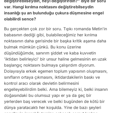
değiştirebilseydin, neyi değiştirirdin?
” diye bir soru
var. Hangi kırılma noktasını değiştirebilseydin
insanlığı şu an bulunduğu çukura düşmesine engel
olabilirdi sence?
Bu gerçekten çok zor bir soru. Tıpkı romanda Metin'in
babasının dediği gibi, bulabileceğimiz her kırılma
noktasının daha gerisinde bir başka kritik aşama daha
bulmak mümkün çünkü. Bu konu üzerine
düşündüğümde, sanırım şiddet ve kaba kuvvetin
'iktidarı belirleyici' bir unsur haline gelmesinin en uzak
başlangıç noktasını bulmaya çalışırdım diyorum.
Dolayısıyla erkek egemen toplum yapısının oluşmasını,
sınıfların ortaya çıkmasını, iktidardakilerin baskı ve
kontrol aracı olarak devletin belirmesini
engelleyebilirdim belki. Ama bilemeyiz ki, belki insanın
doğasındaki bu olumsuz yapı er ya da geç bir
yerlerden baş verecek ve belki bugünden de kötü bir
dünya yaratacaktı her koşulda. Yine de bazı şeyleri