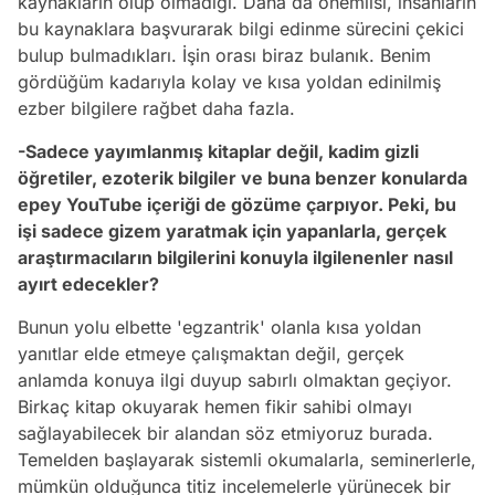
kaynakların olup olmadığı. Daha da önemlisi, insanların
bu kaynaklara başvurarak bilgi edinme sürecini çekici
bulup bulmadıkları. İşin orası biraz bulanık. Benim
gördüğüm kadarıyla kolay ve kısa yoldan edinilmiş
ezber bilgilere rağbet daha fazla.
-Sadece yayımlanmış kitaplar değil, kadim gizli
öğretiler, ezoterik bilgiler ve buna benzer konularda
epey YouTube içeriği de gözüme çarpıyor. Peki, bu
işi sadece gizem yaratmak için yapanlarla, gerçek
araştırmacıların bilgilerini konuyla ilgilenenler nasıl
ayırt edecekler?
Bunun yolu elbette 'egzantrik' olanla kısa yoldan
yanıtlar elde etmeye çalışmaktan değil, gerçek
anlamda konuya ilgi duyup sabırlı olmaktan geçiyor.
Birkaç kitap okuyarak hemen fikir sahibi olmayı
sağlayabilecek bir alandan söz etmiyoruz burada.
Temelden başlayarak sistemli okumalarla, seminerlerle,
mümkün olduğunca titiz incelemelerle yürünecek bir