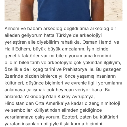
Annem ve babam arkeolog değildi ama arkeolog bir
aileden geliyorum hatta Türkiye'de arkeolojiyi
yerleştiren aile diyebilirim rahatlıkla. Osman Hamdi ve
Halil Edhem, büyük-büyük amcalarım. İşin içinde
genetik faktörler var mı bilemiyorum ama kendimi
bildim bileli tarih ve arkeolojiyle çok yakından ilgiliyim,
özellikle de İlkçağ tarihi ve Prehistorya ile. Bu gezegen
üzerinde bizden binlerce yıl önce yaşamış insanların
kültürleri, düşünce biçimleri ve evrenle ilgili yorumlarını
anlamaya çalışmak çok heyecan veriyor bana. Bu
anlamda Yakındoğu'dan Kuzey Avrupa'ya,
Hindistan'dan Orta Amerika'ya kadar o zengin mitoloji
ve semboller külliyatından elimden geldiğince
yararlanmaya çalışıyorum. Ezoteri, zaten bu kültürleri
yaratan insanların bilgiyle ilişki kurma biçimini