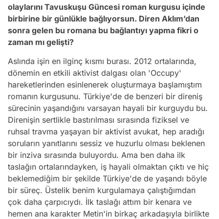
olaylarını Tavuskuşu Güncesi roman kurgusu içinde
birbirine bir günlükle bağlıyorsun. Diren Aklım’dan
sonra gelen bu romana bu bağlantıyı yapma fikri o
zaman mı gelişti?
Aslında işin en ilginç kısmı burası. 2012 ortalarında,
dönemin en etkili aktivist dalgası olan 'Occupy'
hareketlerinden esinlenerek oluşturmaya başlamıştım
romanın kurgusunu. Türkiye'de de benzeri bir direniş
sürecinin yaşandığını varsayan hayali bir kurguydu bu.
Direnişin sertlikle bastırılması sırasında fiziksel ve
ruhsal travma yaşayan bir aktivist avukat, hep aradığı
soruların yanıtlarını sessiz ve huzurlu olması beklenen
bir inziva sırasında buluyordu. Ama ben daha ilk
taslağın ortalarındayken, iş hayali olmaktan çıktı ve hiç
beklemediğim bir şekilde Türkiye'de de yaşandı böyle
bir süreç. Üstelik benim kurgulamaya çalıştığımdan
çok daha çarpıcıydı. İlk taslağı attım bir kenara ve
hemen ana karakter Metin'in birkaç arkadaşıyla birlikte