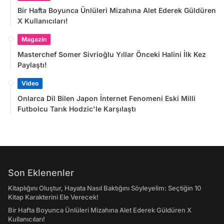
Bir Hafta Boyunca Ünlüleri Mizahına Alet Ederek Güldüren
X Kullanıcıları!
Magazin
Masterchef Somer Sivrioğlu Yıllar Önceki Halini İlk Kez
Paylaştı!
Video
Onlarca Dil Bilen Japon İnternet Fenomeni Eski Milli
Futbolcu Tarık Hodzic'le Karşılaştı
Son Eklenenler
Kitaplığını Oluştur, Hayata Nasıl Baktığını Söyleyelim: Seçtiğin 10
Kitap Karakterini Ele Verecek!
Bir Hafta Boyunca Ünlüleri Mizahına Alet Ederek Güldüren X
Kullanıcıları!