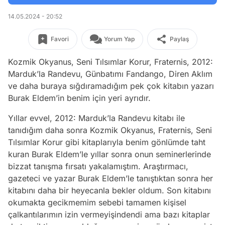
14.05.2024 - 20:52
Favori
Yorum Yap
Paylaş
Kozmik Okyanus, Seni Tılsımlar Korur, Fraternis, 2012:
Marduk’la Randevu, Günbatımı Fandango, Diren Aklım
ve daha buraya sığdıramadığım pek çok kitabın yazarı
Burak Eldem’in benim için yeri ayrıdır.
Yıllar evvel, 2012: Marduk’la Randevu kitabı ile
tanıdığım daha sonra Kozmik Okyanus, Fraternis, Seni
Tılsımlar Korur gibi kitaplarıyla benim gönlümde taht
kuran Burak Eldem’le yıllar sonra onun seminerlerinde
bizzat tanışma fırsatı yakalamıştım. Araştırmacı,
gazeteci ve yazar Burak Eldem’le tanıştıktan sonra her
kitabını daha bir heyecanla bekler oldum. Son kitabını
okumakta gecikmemim sebebi tamamen kişisel
çalkantılarımın izin vermeyişindendi ama bazı kitaplar