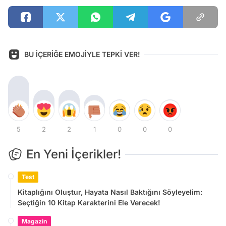
BU İÇERİĞE EMOJİYLE TEPKİ VER!
5
2
2
1
0
0
0
En Yeni İçerikler!
Test
Kitaplığını Oluştur, Hayata Nasıl Baktığını Söyleyelim:
Seçtiğin 10 Kitap Karakterini Ele Verecek!
Magazin