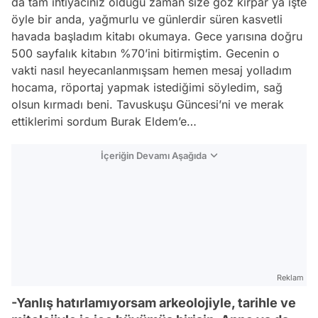
da tam ihtiyacınız olduğu zaman size göz kırpar ya işte
öyle bir anda, yağmurlu ve günlerdir süren kasvetli
havada başladım kitabı okumaya. Gece yarısına doğru
500 sayfalık kitabın %70’ini bitirmiştim. Gecenin o
vakti nasıl heyecanlanmışsam hemen mesaj yolladım
hocama, röportaj yapmak istediğimi söyledim, sağ
olsun kırmadı beni. Tavuskuşu Güncesi’ni ve merak
ettiklerimi sordum Burak Eldem’e…
İçeriğin Devamı Aşağıda
Reklam
-Yanlış hatırlamıyorsam arkeolojiyle, tarihle ve