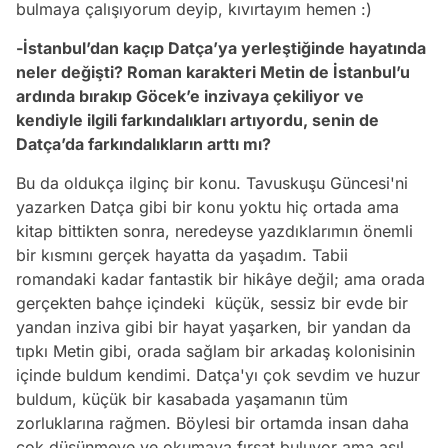
bulmaya çalışıyorum deyip, kıvırtayım hemen :)
-İstanbul’dan kaçıp Datça’ya yerleştiğinde hayatında
neler değişti? Roman karakteri Metin de İstanbul’u
ardında bırakıp Göcek’e inzivaya çekiliyor ve
kendiyle ilgili farkındalıkları artıyordu, senin de
Datça’da farkındalıkların arttı mı?
Bu da oldukça ilginç bir konu. Tavuskuşu Güncesi'ni
yazarken Datça gibi bir konu yoktu hiç ortada ama
kitap bittikten sonra, neredeyse yazdıklarımın önemli
bir kısmını gerçek hayatta da yaşadım. Tabii
romandaki kadar fantastik bir hikâye değil; ama orada
gerçekten bahçe içindeki küçük, sessiz bir evde bir
yandan inziva gibi bir hayat yaşarken, bir yandan da
tıpkı Metin gibi, orada sağlam bir arkadaş kolonisinin
içinde buldum kendimi. Datça'yı çok sevdim ve huzur
buldum, küçük bir kasabada yaşamanın tüm
zorluklarına rağmen. Böylesi bir ortamda insan daha
çok düşünmeye ve okumaya fırsat buluyor ama asıl