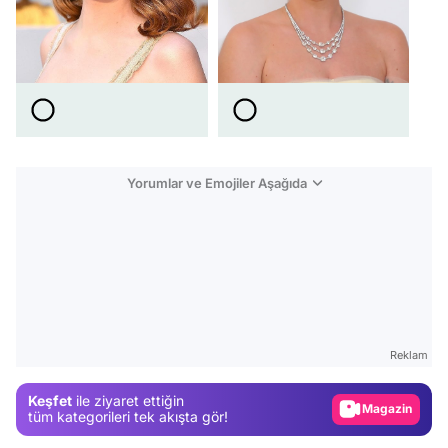
Yorumlar ve Emojiler Aşağıda
Video
Test
Gündem
Reklam
Magazin
Keşfet
ile ziyaret ettiğin
Video
tüm kategorileri tek akışta gör!
Test