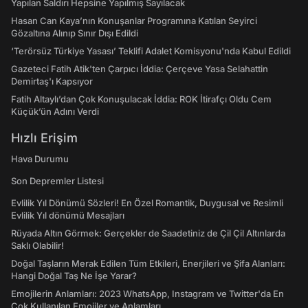
Yapılan Saldırı Hepsine Yapılmış Sayılacak
Hasan Can Kaya’nın Konuşanlar Programına Katılan Seyirci
Gözaltına Alınıp Sınır Dışı Edildi
‘Terörsüz Türkiye Yasası’ Teklifi Adalet Komisyonu'nda Kabul Edildi
Gazeteci Fatih Atik'ten Çarpıcı İddia: Çerçeve Yasa Selahattin
Demirtaş'ı Kapsıyor
Fatih Altaylı’dan Çok Konuşulacak İddia: ROK İtirafçı Oldu Cem
Küçük’ün Adını Verdi
Hızlı Erişim
Hava Durumu
Son Depremler Listesi
Evlilik Yıl Dönümü Sözleri! En Özel Romantik, Duygusal ve Resimli
Evlilik Yıl dönümü Mesajları
Rüyada Altın Görmek: Gerçekler de Saadetiniz de Çil Çil Altınlarda
Saklı Olabilir!
Doğal Taşların Merak Edilen Tüm Etkileri, Enerjileri ve Şifa Alanları:
Hangi Doğal Taş Ne İşe Yarar?
Emojilerin Anlamları: 2023 WhatsApp, Instagram ve Twitter'da En
Çok Kullanılan Emojiler ve Anlamları