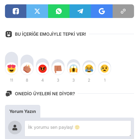
BU İÇERİĞE EMOJİYLE TEPKİ VER!
11
8
4
3
3
2
1
ONEDİO ÜYELERİ NE DİYOR?
Yorum Yazın