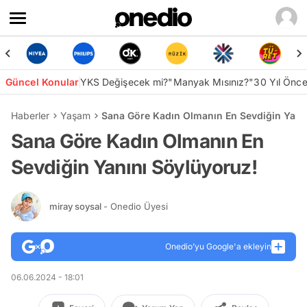
Güncel Konular
YKS Değişecek mi?
"Manyak Mısınız?"
30 Yıl Önc
Haberler
Yaşam
Sana Göre Kadın Olmanın En Sevdiğin Yanı
Sana Göre Kadın Olmanın En
Sevdiğin Yanını Söylüyoruz!
miray soysal
- Onedio Üyesi
Onedio’yu Google'a ekleyin
06.06.2024 - 18:01