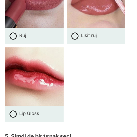
Ruj
Likit ruj
Lip Gloss
5. Şimdi de bir tırnak seç!