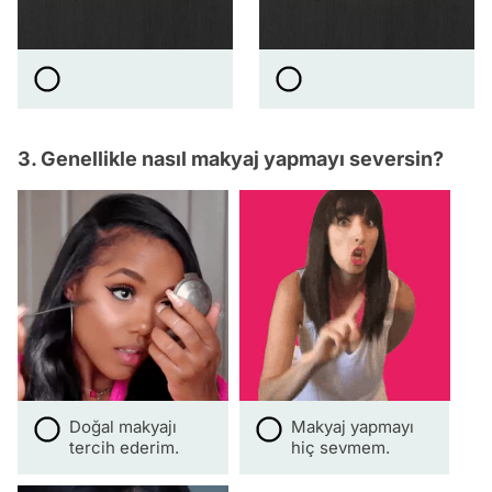
3. Genellikle nasıl makyaj yapmayı seversin?
Doğal makyajı
Makyaj yapmayı
tercih ederim.
hiç sevmem.