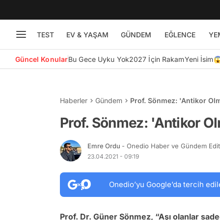
TEST
EV & YAŞAM
GÜNDEM
EĞLENCE
YE
Güncel Konular
Bu Gece Uyku Yok
2027 İçin Rakam
Yeni İsim
Haberler
Gündem
Prof. Sönmez: 'Antikor Olm
Prof. Sönmez: 'Antikor Ol
Emre Ordu
- Onedio Haber ve Gündem Edi
23.04.2021 - 09:19
Onedio’yu Google’da tercih edil
Prof. Dr. Güner Sönmez, “Aşı olanlar sa