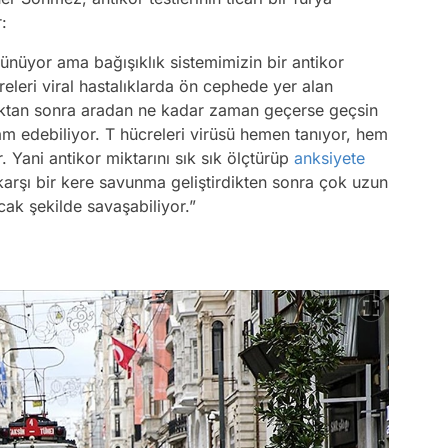
:
nüyor ama bağışıklık sistemimizin bir antikor
creleri viral hastalıklarda ön cephede yer alan
ıdıktan sonra aradan ne kadar zaman geçerse geçsin
am edebiliyor. T hücreleri virüsü hemen tanıyor, hem
 Yani antikor miktarını sık sık ölçtürüp
anksiyete
karşı bir kere savunma geliştirdikten sonra çok uzun
acak şekilde savaşabiliyor.”