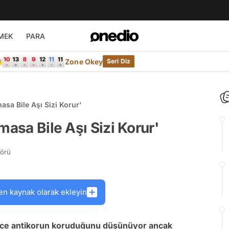
MEK
PARA

Zone Okey
Seri Diz
asa Bile Aşı Sizi Korur'
masa Bile Aşı Sizi Korur'
törü
en kaynak olarak ekleyin
dece antikorun koruduğunu düşünüyor ancak