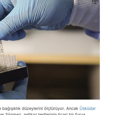
de bağışıklık düzeylerini ölçtürüyor. Ancak
Üsküdar
r Sönmez, antikor testlerinin ticari bir furya