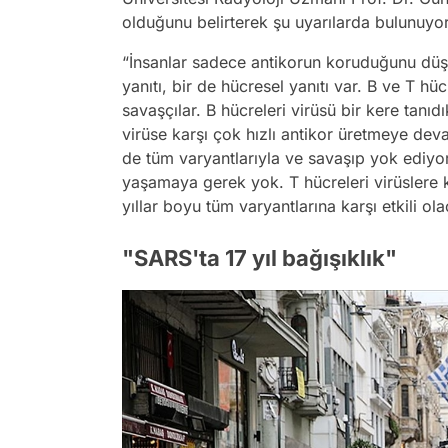
olduğunu belirterek şu uyarılarda bulunuyor
“İnsanlar sadece antikorun koruduğunu düşü
yanıtı, bir de hücresel yanıtı var. B ve T hü
savaşçılar. B hücreleri virüsü bir kere tan
virüse karşı çok hızlı antikor üretmeye dev
de tüm varyantlarıyla ve savaşıp yok ediyor.
yaşamaya gerek yok. T hücreleri virüslere 
yıllar boyu tüm varyantlarına karşı etkili ol
"SARS'ta 17 yıl bağışıklık"