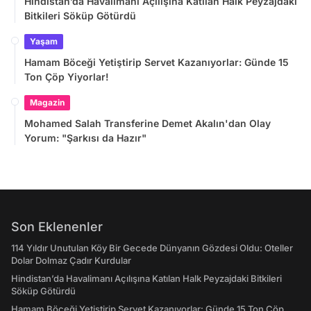
Hindistan’da Havalimanı Açılışına Katılan Halk Peyzajdaki
Bitkileri Söküp Götürdü
Yaşam
Hamam Böceği Yetiştirip Servet Kazanıyorlar: Günde 15
Ton Çöp Yiyorlar!
Magazin
Mohamed Salah Transferine Demet Akalın'dan Olay
Yorum: "Şarkısı da Hazır"
Son Eklenenler
114 Yıldır Unutulan Köy Bir Gecede Dünyanın Gözdesi Oldu: Oteller
Dolar Dolmaz Çadır Kurdular
Hindistan’da Havalimanı Açılışına Katılan Halk Peyzajdaki Bitkileri
Söküp Götürdü
Hamam Böceği Yetiştirip Servet Kazanıyorlar: Günde 15 Ton Çöp