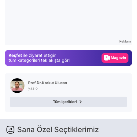
Video
Test
Reklam
Gündem
Keşfet
ile ziyaret ettiğin
Magazin
tüm kategorileri tek akışta gör!
Video
Test
Prof.Dr.Korkut Ulucan
yazio
Tüm içerikleri
Sana Özel Seçtiklerimiz