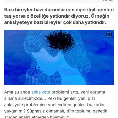
Reklam
Bazı bireyler bazı durumlar için eğer ilgili genleri
taşıyorsa o özelliğe yatkındır diyoruz. Örneğin
anksiyeteye bazı bireyler çok daha yatkındır.
Ama şu anda
anksiyete
problemi arttı, yeni duruma
alışma sürecimizde... Peki bu genler, yani bizi
anksiyete problemine yönlendiren genler, bu kadar
yaygın mı? Şüphesiz olmamalı, tüm toplumu genetik
açıdan analiz etmeden bilemeyiz.