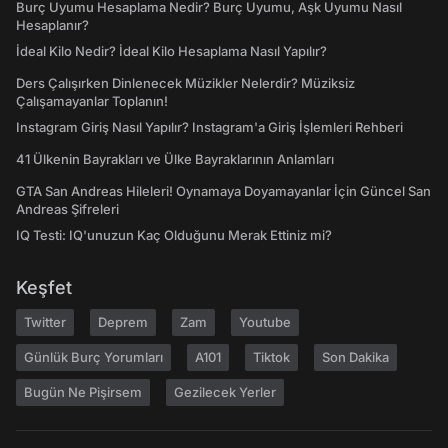
Burç Uyumu Hesaplama Nedir? Burç Uyumu, Aşk Uyumu Nasıl
Hesaplanır?
İdeal Kilo Nedir? İdeal Kilo Hesaplama Nasıl Yapılır?
Ders Çalışırken Dinlenecek Müzikler Nelerdir? Müziksiz
Çalışamayanlar Toplanın!
Instagram Giriş Nasıl Yapılır? Instagram'a Giriş İşlemleri Rehberi
41 Ülkenin Bayrakları ve Ülke Bayraklarının Anlamları
GTA San Andreas Hileleri! Oynamaya Doyamayanlar İçin Güncel San
Andreas Şifreleri
IQ Testi: IQ'unuzun Kaç Olduğunu Merak Ettiniz mi?
Keşfet
Twitter
Deprem
Zam
Youtube
Günlük Burç Yorumları
A101
Tiktok
Son Dakika
Bugün Ne Pişirsem
Gezilecek Yerler