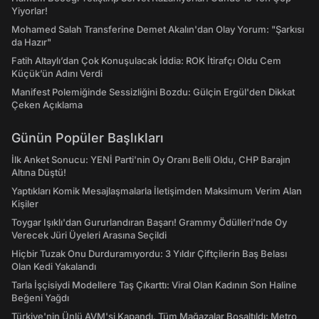
Yiyorlar!
Mohamed Salah Transferine Demet Akalın'dan Olay Yorum: "Şarkısı
da Hazır"
Fatih Altaylı’dan Çok Konuşulacak İddia: ROK İtirafçı Oldu Cem
Küçük’ün Adını Verdi
Manifest Polemiğinde Sessizliğini Bozdu: Gülçin Ergül'den Dikkat
Çeken Açıklama
Günün Popüler Başlıkları
İlk Anket Sonucu: YENİ Parti'nin Oy Oranı Belli Oldu, CHP Barajın
Altına Düştü!
Yaptıkları Komik Mesajlaşmalarla İletişimden Maksimum Verim Alan
Kişiler
Toygar Işıklı'dan Gururlandıran Başarı! Grammy Ödülleri'nde Oy
Verecek Jüri Üyeleri Arasına Seçildi
Hiçbir Tuzak Onu Durduramıyordu: 3 Yıldır Çiftçilerin Baş Belası
Olan Kedi Yakalandı
Tarla İşçisiydi Modellere Taş Çıkarttı: Viral Olan Kadının Son Haline
Beğeni Yağdı
Türkiye'nin Ünlü AVM'si Kapandı, Tüm Mağazalar Boşaltıldı: Metro