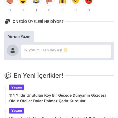
3
1
1
0
0
0
0
ONEDİO ÜYELERİ NE DİYOR?
Yorum Yazın
En Yeni İçerikler!
Yaşam
114 Yıldır Unutulan Köy Bir Gecede Dünyanın Gözdesi
Oldu: Oteller Dolar Dolmaz Çadır Kurdular
Yaşam