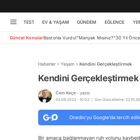
TEST
EV & YAŞAM
GÜNDEM
EĞLENCE
YE
Güncel Konular
Bastonla Vurdu!
"Manyak Mısınız?"
30 Yıl Önc
Haberler
Yaşam
Kendini Gerçekleştirmek
Kendini Gerçekleştirmek
Cem Keçe
- yazio
03.06.2023 - 10:02
Son Güncelleme: 22.10.20
Onedio’yu Google’da tercih edil
Bir amaca bağlanmayan ruh yolunu kaybede