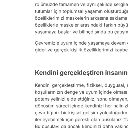
rolümüzde tamamen ve aynı şekilde sergiley
tutumlar için toplumsal yaşamın oluşturduğ
özelliklerimizi maskelerin arkasına saklama
özelliklerle maskeler arasındaki farkın büy
yaşamaya başlar ve bilinçdışında bu çatışm
Çevremizle uyum içinde yaşamaya devam e
gider ve gerçek kişilik özelliklerimizi kayb
Kendini gerçekleştiren insanın 
Kendini gerçekleştirme, fiziksel, duygusal, 
koşullarınızın denge ve uyum içinde olması i
potansiyelinizi elde ettiğiniz, sonu olmayan
dönüşüm süreci içinde kendinizi her haliniz
çevirdiğiniz bir kişisel gelişim yolculuğud
ilerleyebilmek için gerekli olan pusulanız “f
Bu pusulayı da ancak kendinizi daha yakınd