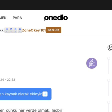
MEK
PARA
e👀
ZoneOkey 101
Seri Diz
24 - 22:43
en kaynak olarak ekleyin
r, çünkü her yerde olmak, hiçbir