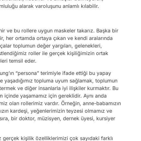
uluğu alarak varoluşunu anlamlı kılabilir.
enir ve bu rollere uygun maskeler takarız. Başka bir
ir, her ortamda ortaya çıkan ve kendi aralarında
rçalar toplumun değer yargıları, gelenekleri,
tlendiğimiz roller ile gerçek kişiliğimizin ortak
eri temsil eder.
ung’ın “persona” terimiyle ifade ettiği bu yapay
nde yaşadığımız topluma uyum sağlamak, toplumun
mek ve diğer insanlarla iyi ilişkiler kurmaktır. Bu
 içinde yaşamamız için gereklidir. Aynı anda
imiz olan rollerimiz vardır. Örneğin, anne-babamızın
ın kardeşi, yeğenlerimizin teyzesi olmamız ve
sıra, bir doktor, müzisyen, dernek üyesi, kursiyer
gerçek kişilik özelliklerimizi çok sayıdaki farklı