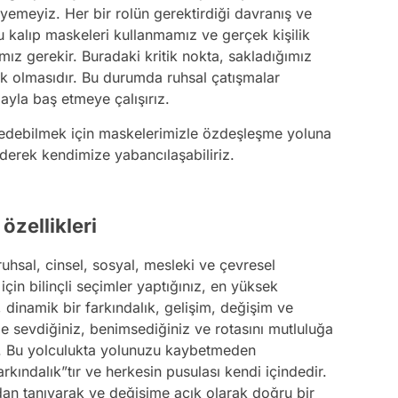
emeyiz. Her bir rolün gerektirdiği davranış ve
u kalıp maskeleri kullanmamız ve gerçek kişilik
mız gerekir. Buradaki kritik nokta, sakladığımız
ük olmasıdır. Bu durumda ruhsal çatışmalar
ayla baş etmeye çalışırız.
debilmek için maskelerimizle özdeşleşme yoluna
ederek kendimize yabancılaşabiliriz.
özellikleri
ruhsal, cinsel, sosyal, mesleki ve çevresel
çin bilinçli seçimler yaptığınız, en yüksek
, dinamik bir farkındalık, gelişim, değişim ve
le sevdiğiniz, benimsediğiniz ve rotasını mutluluğa
ur. Bu yolculukta yolunuzu kaybetmeden
arkındalık”tır ve herkesin pusulası kendi içindedir.
an tanıyarak ve değişime açık olarak doğru bir