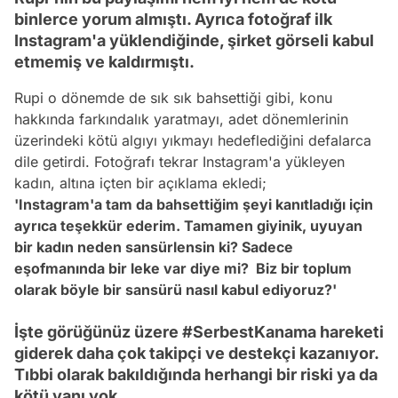
binlerce yorum almıştı. Ayrıca fotoğraf ilk
Instagram'a yüklendiğinde, şirket görseli kabul
etmemiş ve kaldırmıştı.
Rupi o dönemde de sık sık bahsettiği
gibi
, konu
hakkında farkındalık yaratmayı, adet dönemlerinin
üzerindeki kötü algıyı yıkmayı hedeflediğini defalarca
dile getirdi. Fotoğrafı tekrar
Instagram
'a yükleyen
kadın, altına içten bir açıklama ekledi;
'Instagram'a tam da bahsettiğim şeyi kanıtladığı için
ayrıca teşekkür ederim. Tamamen giyinik, uyuyan
bir kadın neden sansürlensin ki? Sadece
eşofmanında bir leke var diye mi? Biz bir toplum
olarak böyle bir sansürü nasıl kabul ediyoruz?'
İşte görüğünüz üzere #SerbestKanama hareketi
giderek daha çok takipçi ve destekçi kazanıyor.
Tıbbi olarak bakıldığında herhangi bir riski ya da
kötü yanı yok.