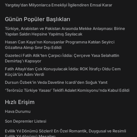
Yargıtay’dan Milyonlarca Emekliyi İlgilendiren Emsal Karar
Günün Popüler Başlıkları
Türkiye, Arabistan ve Pakistan Arasında Mekke Anlaşması: Birine
Yapılan Saldırı Hepsine Yapılmış Sayılacak
Hasan Can Kaya’nın Konuşanlar Programına Katılan Seyirci
Gözaltına Alınıp Sınır Dışı Edildi
Gazeteci Fatih Atik'ten Çarpıcı İddia: Çerçeve Yasa Selahattin
Demirtaş'ı Kapsıyor
Fatih Altaylı’dan Çok Konuşulacak İddia: ROK İtirafçı Oldu Cem
Küçük’ün Adını Verdi
Dursun Özbek'in Veda Davetine Icardi'den Soğuk Yanıt
‘Terörsüz Türkiye Yasası’ Teklifi Adalet Komisyonu'nda Kabul Edildi
Hızlı Erişim
Hava Durumu
Son Depremler Listesi
Evlilik Yıl Dönümü Sözleri! En Özel Romantik, Duygusal ve Resimli
Evlilik Yıl dönümü Mesajları