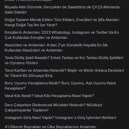
Rüyada Altın Görmek: Gerçekler de Saadetiniz de Çil Çil Altınlarda
Saklı Olabilir!
Doğal Taşların Merak Edilen Tüm Etkileri, Enerjileri ve Şifa Alanları:
Hangi Doğal Taş Ne İşe Yarar?
Emojilerin Anlamları: 2023 WhatsApp, Instagram ve Twitter'da En
Çok Kullanılan Emojiler ve Anlamları
Atasözleri ve Anlamları: A'dan Z'ye Gündelik Hayatta En Sık
Kullanılan Atasözleri ve Anlamları
Tavla Diziliş Şekli Nasıldır? Erkek Tavlası ve Kız Tavlası Diziliş Şekilleri
ve Oynama Yönleri
Tarot Kartları ve Anlamları Nelerdir? Majör ve Minör Arkana Desteleri
İle Tılsımlı Bir Dünyaya Giriş
Burç Uyumu Hesaplama Nedir? Burç Uyumu, Aşk Uyumu Nasıl
Hesaplanır?
İdeal Kilo Nedir? İdeal Kilo Hesaplama Nasıl Yapılır?
Ders Çalışırken Dinlenecek Müzikler Nelerdir? Müziksiz
Çalışamayanlar Toplanın!
Instagram Giriş Nasıl Yapılır? Instagram'a Giriş İşlemleri Rehberi
41 Ülkenin Bayrakları ve Ülke Bayraklarının Anlamları