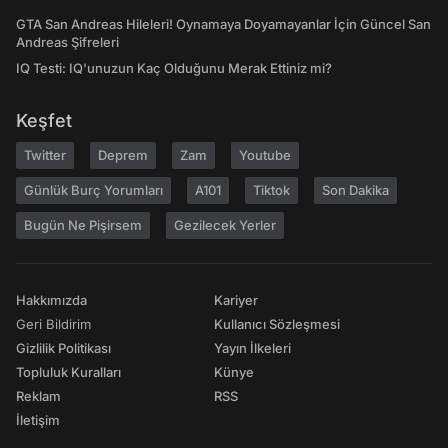
GTA San Andreas Hileleri! Oynamaya Doyamayanlar İçin Güncel San
Andreas Şifreleri
IQ Testi: IQ'unuzun Kaç Olduğunu Merak Ettiniz mi?
Keşfet
Twitter
Deprem
Zam
Youtube
Günlük Burç Yorumları
A101
Tiktok
Son Dakika
Bugün Ne Pişirsem
Gezilecek Yerler
Hakkımızda
Kariyer
Geri Bildirim
Kullanıcı Sözleşmesi
Gizlilik Politikası
Yayın İlkeleri
Topluluk Kuralları
Künye
Reklam
RSS
İletişim