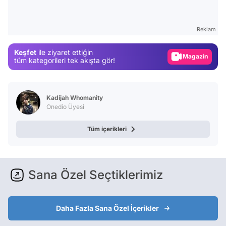
Video
Test
Reklam
Gündem
Keşfet
ile ziyaret ettiğin
Magazin
tüm kategorileri tek akışta gör!
Video
Test
Kadijah Whomanity
Onedio Üyesi
Tüm içerikleri
Sana Özel Seçtiklerimiz
Daha Fazla Sana Özel İçerikler