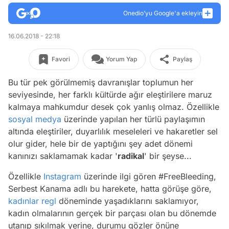
Onedio’yu Google'a ekleyin
16.06.2018 - 22:18
Favori
Yorum Yap
Paylaş
Bu tür pek görülmemiş davranışlar toplumun her
seviyesinde, her farklı kültürde ağır eleştirilere maruz
kalmaya mahkumdur desek çok yanlış olmaz. Özellikle
sosyal medya
üzerinde yapılan her türlü paylaşımın
altında eleştiriler, duyarlılık meseleleri ve hakaretler sel
olur gider, hele bir de yaptığını şey adet dönemi
kanınızı saklamamak kadar '
radikal
' bir şeyse...
Özellikle
Instagram
üzerinde ilgi gören #FreeBleeding,
Serbest Kanama adlı bu harekete, hatta görüşe göre,
kadınlar
regl
döneminde yaşadıklarını saklamıyor,
kadın olmalarının gerçek bir parçası olan bu dönemde
utanıp sıkılmak yerine, durumu gözler önüne