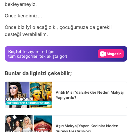
bekleyemeyiz.
Video
Önce kendimiz...
Test
Önce biz iyi olacağız ki, çocuğumuza da gerekli
desteği verebilelim.
Gündem
Magazin
Keşfet
ile ziyaret ettiğin
Video
tüm kategorileri tek akışta gör!
Test
Bunlar da ilginizi çekebilir;
Antik Mısır'da Erkekler Neden Makyaj
Yapıyordu?
Aşırı Makyaj Yapan Kadınlar Neden
Sürekli Eleştiriliyor?