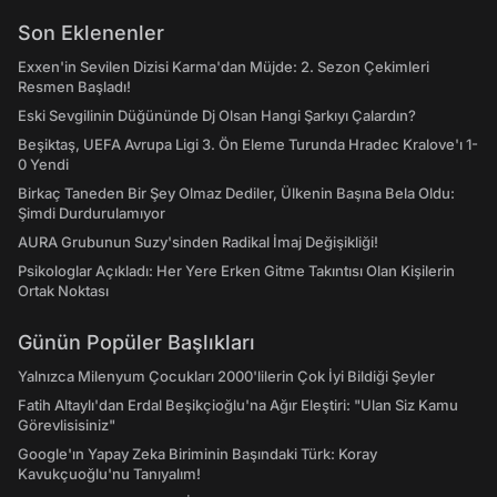
Son Eklenenler
Exxen'in Sevilen Dizisi Karma'dan Müjde: 2. Sezon Çekimleri
Resmen Başladı!
Eski Sevgilinin Düğününde Dj Olsan Hangi Şarkıyı Çalardın?
Beşiktaş, UEFA Avrupa Ligi 3. Ön Eleme Turunda Hradec Kralove'ı 1-
0 Yendi
Birkaç Taneden Bir Şey Olmaz Dediler, Ülkenin Başına Bela Oldu:
Şimdi Durdurulamıyor
AURA Grubunun Suzy'sinden Radikal İmaj Değişikliği!
Psikologlar Açıkladı: Her Yere Erken Gitme Takıntısı Olan Kişilerin
Ortak Noktası
Günün Popüler Başlıkları
Yalnızca Milenyum Çocukları 2000'lilerin Çok İyi Bildiği Şeyler
Fatih Altaylı'dan Erdal Beşikçioğlu'na Ağır Eleştiri: "Ulan Siz Kamu
Görevlisisiniz"
Google'ın Yapay Zeka Biriminin Başındaki Türk: Koray
Kavukçuoğlu'nu Tanıyalım!