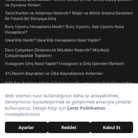
ve Oynama Yönleri
Tarot Kartları ve Anlamları Nelerdir? Majör ve Minör Arkana Desteleri
İle Tılsımlı Bir Dünyaya Giriş
Burç Uyumu Hesaplama Nedir? Burç Uyumu, Aşk Uyumu Nasıl
Hesaplanır?
İdeal Kilo Nedir? İdeal Kilo Hesaplama Nasıl Yapılır?
Ders Çalışırken Dinlenecek Müzikler Nelerdir? Müziksiz
Çalışamayanlar Toplanın!
Instagram Giriş Nasıl Yapılır? Instagram'a Giriş İşlemleri Rehberi
41 Ülkenin Bayrakları ve Ülke Bayraklarının Anlamları
GTA San Andreas Hileleri! Oynamaya Doyamayanlar İçin Güncel San
Andreas Şifreleri
IQ Testi: IQ'unuzun Kaç Olduğunu Merak Ettiniz mi?
Keşfet
Twitter
Deprem
Zam
Youtube
Günlük Burç Yorumları
A101
Tiktok
Son Dakika