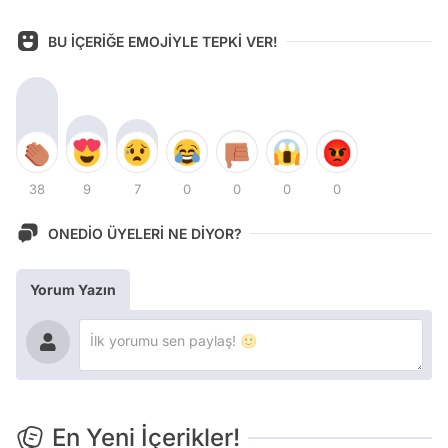
BU İÇERİĞE EMOJİYLE TEPKİ VER!
38
9
7
0
0
0
0
ONEDİO ÜYELERİ NE DİYOR?
Yorum Yazın
En Yeni İçerikler!