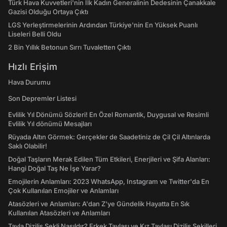
Türk Hava Kuvvetleri'nin İlk Kadın Generalinin Dedesinin Çanakkale
Gazisi Olduğu Ortaya Çıktı
LGS Yerleştirmelerinin Ardından Türkiye'nin En Yüksek Puanlı
Liseleri Belli Oldu
2 Bin Yıllık Betonun Sırrı Tuvaletten Çıktı
Hızlı Erişim
Hava Durumu
Son Depremler Listesi
Evlilik Yıl Dönümü Sözleri! En Özel Romantik, Duygusal ve Resimli
Evlilik Yıl dönümü Mesajları
Rüyada Altın Görmek: Gerçekler de Saadetiniz de Çil Çil Altınlarda
Saklı Olabilir!
Doğal Taşların Merak Edilen Tüm Etkileri, Enerjileri ve Şifa Alanları:
Hangi Doğal Taş Ne İşe Yarar?
Emojilerin Anlamları: 2023 WhatsApp, Instagram ve Twitter'da En
Çok Kullanılan Emojiler ve Anlamları
Atasözleri ve Anlamları: A'dan Z'ye Gündelik Hayatta En Sık
Kullanılan Atasözleri ve Anlamları
Tavla Diziliş Şekli Nasıldır? Erkek Tavlası ve Kız Tavlası Diziliş Şekilleri