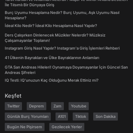
İle Tılsımlı Bir Dünyaya Giriş
Burç Uyumu Hesaplama Nedir? Burç Uyumu, Aşk Uyumu Nasıl
Hesaplanır?
İdeal Kilo Nedir? İdeal Kilo Hesaplama Nasıl Yapılır?
Ders Çalışırken Dinlenecek Müzikler Nelerdir? Müziksiz
Çalışamayanlar Toplanın!
Instagram Giriş Nasıl Yapılır? Instagram'a Giriş İşlemleri Rehberi
41 Ülkenin Bayrakları ve Ülke Bayraklarının Anlamları
GTA San Andreas Hileleri! Oynamaya Doyamayanlar İçin Güncel San
Andreas Şifreleri
IQ Testi: IQ'unuzun Kaç Olduğunu Merak Ettiniz mi?
Keşfet
Twitter
Deprem
Zam
Youtube
Günlük Burç Yorumları
A101
Tiktok
Son Dakika
Bugün Ne Pişirsem
Gezilecek Yerler