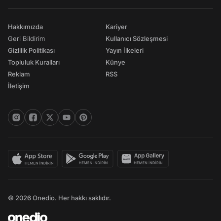
Hakkımızda
Kariyer
Geri Bildirim
Kullanıcı Sözleşmesi
Gizlilik Politikası
Yayın İlkeleri
Topluluk Kuralları
Künye
Reklam
RSS
İletişim
© 2026 Onedio. Her hakkı saklıdır.