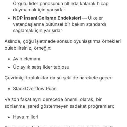
Örgütü lider panosunun altında kalarak hicap
duymamak için yarışırlar
NDP İnsani Gelişme Endeksleri —
Ülkeler
vatandaşlarına bütünsel bir bakım standardı
sağlamak için yarışırlar
Aslında, çoğu işletmede sonsuz oyunlaştırma örnekleri
bulabilirsiniz, örneğin:
Ayın elemanı
Üç aylık satış lider tablosu
Çevrimiçi topluluklar da şu şekilde harekete geçer:
StackOverflow Puanı
Ve son fakat aynı derecede önemli olarak, bir
sonlanma işareti göstermeyen sadakat programları:
Hava milleri