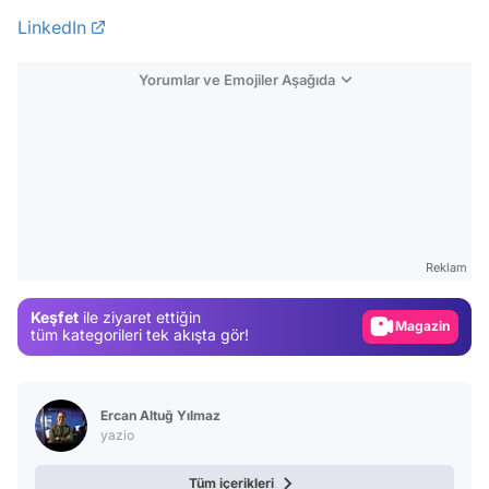
LinkedIn
Yorumlar ve Emojiler Aşağıda
Video
Test
Reklam
Gündem
Keşfet
ile ziyaret ettiğin
Magazin
tüm kategorileri tek akışta gör!
Video
Test
Ercan Altuğ Yılmaz
yazio
Tüm içerikleri