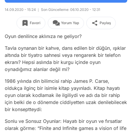
14.09.2020 - 15:24
Son Güncelleme: 06.10.2020 - 12:31
Favori
Yorum Yap
Paylaş
Oyun denilince aklınıza ne geliyor?
Tavla oynanan bir kahve, dans edilen bir düğün, ışıklar
altında bir tiyatro sahnesi veya rengarenk bir telefon
ekranı? Hepsi aslında bir kurgu içinde oyun
oynadığımız alanlar değil mi?
1986 yılında din bilimcisi rahip James P. Carse,
oldukça ilginç bir isimle kitap yayınladı. Kitap hayatı
oyun olarak kodlamak ile ilgiliydi ve adı da bir rahip
için belki de o dönemde ciddiyetten uzak denilebilecek
bir konseptteydi:
Sonlu ve Sonsuz Oyunlar: Hayatı bir oyun ve fırsatlar
olarak görme:
“Finite and Infinite games a vision of life