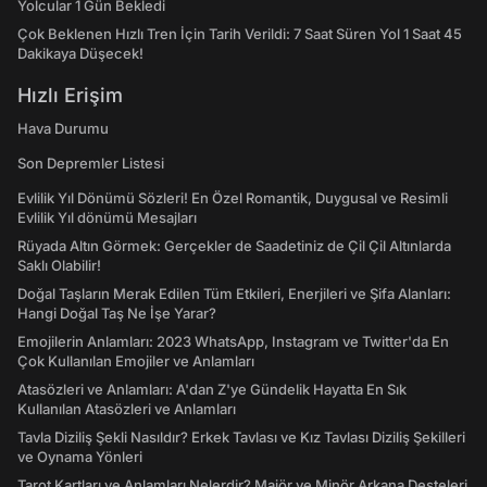
Yolcular 1 Gün Bekledi
Çok Beklenen Hızlı Tren İçin Tarih Verildi: 7 Saat Süren Yol 1 Saat 45
Dakikaya Düşecek!
Hızlı Erişim
Hava Durumu
Son Depremler Listesi
Evlilik Yıl Dönümü Sözleri! En Özel Romantik, Duygusal ve Resimli
Evlilik Yıl dönümü Mesajları
Rüyada Altın Görmek: Gerçekler de Saadetiniz de Çil Çil Altınlarda
Saklı Olabilir!
Doğal Taşların Merak Edilen Tüm Etkileri, Enerjileri ve Şifa Alanları:
Hangi Doğal Taş Ne İşe Yarar?
Emojilerin Anlamları: 2023 WhatsApp, Instagram ve Twitter'da En
Çok Kullanılan Emojiler ve Anlamları
Atasözleri ve Anlamları: A'dan Z'ye Gündelik Hayatta En Sık
Kullanılan Atasözleri ve Anlamları
Tavla Diziliş Şekli Nasıldır? Erkek Tavlası ve Kız Tavlası Diziliş Şekilleri
ve Oynama Yönleri
Tarot Kartları ve Anlamları Nelerdir? Majör ve Minör Arkana Desteleri