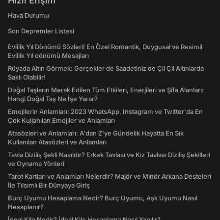
Hızlı Erişim
Hava Durumu
Son Depremler Listesi
Evlilik Yıl Dönümü Sözleri! En Özel Romantik, Duygusal ve Resimli
Evlilik Yıl dönümü Mesajları
Rüyada Altın Görmek: Gerçekler de Saadetiniz de Çil Çil Altınlarda
Saklı Olabilir!
Doğal Taşların Merak Edilen Tüm Etkileri, Enerjileri ve Şifa Alanları:
Hangi Doğal Taş Ne İşe Yarar?
Emojilerin Anlamları: 2023 WhatsApp, Instagram ve Twitter'da En
Çok Kullanılan Emojiler ve Anlamları
Atasözleri ve Anlamları: A'dan Z'ye Gündelik Hayatta En Sık
Kullanılan Atasözleri ve Anlamları
Tavla Diziliş Şekli Nasıldır? Erkek Tavlası ve Kız Tavlası Diziliş Şekilleri
ve Oynama Yönleri
Tarot Kartları ve Anlamları Nelerdir? Majör ve Minör Arkana Desteleri
İle Tılsımlı Bir Dünyaya Giriş
Burç Uyumu Hesaplama Nedir? Burç Uyumu, Aşk Uyumu Nasıl
Hesaplanır?
İdeal Kilo Nedir? İdeal Kilo Hesaplama Nasıl Yapılır?