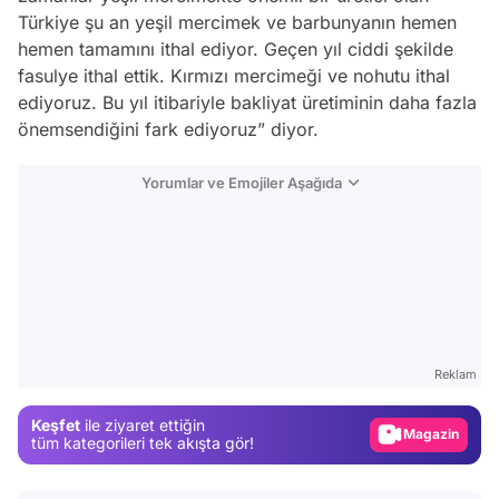
Türkiye şu an yeşil mercimek ve barbunyanın hemen
hemen tamamını ithal ediyor. Geçen yıl ciddi şekilde
fasulye ithal ettik. Kırmızı mercimeği ve nohutu ithal
ediyoruz. Bu yıl itibariyle bakliyat üretiminin daha fazla
önemsendiğini fark ediyoruz” diyor.
Yorumlar ve Emojiler Aşağıda
Video
Test
Reklam
Gündem
Keşfet
ile ziyaret ettiğin
Magazin
tüm kategorileri tek akışta gör!
Video