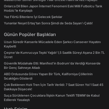
Onlarca Dil Bilen Japon İnternet Fenomeni Eski Milli Futbolcu Tarık
Hodzic'le Karşılaştı
Yaz Flörtü Bitenlere İyi Gelecek Şarkılar
Yunanlar Neşet Ertaş'tan Sonra Şimdi de Seda Sayan'ı Çaldı!
Günün Popüler Başlıkları
Uzun Süredir Kanserle Mücadele Eden Şarkıcı Cansever Hayatını
Kaybetti
Çeşme'de Kumrucuya Tepki Yağdı! 1,5 Saatlik Süreyi Aşana 2 Bin TL
Ücret
Güvenlik Müdahale Etti: Manifest'in Bodrum'da Verdiği Konserde
Bir Genç Sahneye Atladı
ABD Ordusunda Görev Yapan Bir Türk, Kaliforniya Çöllerinin
Sıcaklığını Gösterdi
Çok Beklenen Hızlı Tren İçin Tarih Verildi: 7 Saat Süren Yol 1 Saat 45
Dakikaya Düşecek!
Suça Sürüklenen Çocuklara İlişkin Kanun Teklifi TBMM'de Kabul
Edilerek Yasalaştı