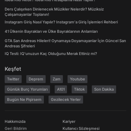
Ders Çalışırken Dinlenecek Müzikler Nelerdir? Müziksiz
Çalışamayanlar Toplanın!
Instagram Giriş Nasıl Yapılır? Instagram'a Giriş İşlemleri Rehberi
41 Ülkenin Bayrakları ve Ülke Bayraklarının Anlamları
GTA San Andreas Hileleri! Oynamaya Doyamayanlar İçin Güncel San
Andreas Şifreleri
IQ Testi: IQ'unuzun Kaç Olduğunu Merak Ettiniz mi?
Keşfet
Twitter
Deprem
Zam
Youtube
Günlük Burç Yorumları
A101
Tiktok
Son Dakika
Bugün Ne Pişirsem
Gezilecek Yerler
Hakkımızda
Kariyer
Geri Bildirim
Kullanıcı Sözleşmesi