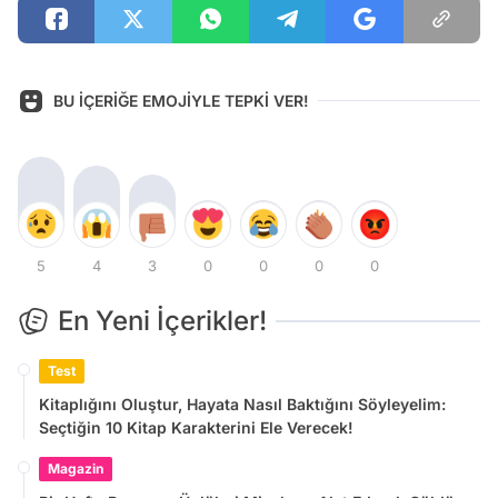
BU İÇERİĞE EMOJİYLE TEPKİ VER!
5
4
3
0
0
0
0
En Yeni İçerikler!
Test
Kitaplığını Oluştur, Hayata Nasıl Baktığını Söyleyelim:
Seçtiğin 10 Kitap Karakterini Ele Verecek!
Magazin