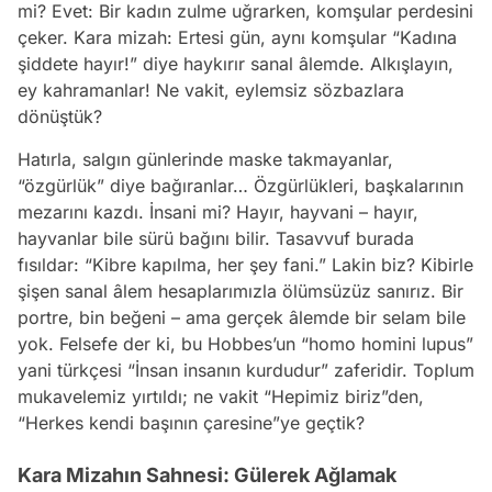
mi? Evet: Bir kadın zulme uğrarken, komşular perdesini
çeker. Kara mizah: Ertesi gün, aynı komşular “Kadına
şiddete hayır!” diye haykırır sanal âlemde. Alkışlayın,
ey kahramanlar! Ne vakit, eylemsiz sözbazlara
dönüştük?
Hatırla, salgın günlerinde maske takmayanlar,
“özgürlük” diye bağıranlar… Özgürlükleri, başkalarının
mezarını kazdı. İnsani mi? Hayır, hayvani – hayır,
hayvanlar bile sürü bağını bilir. Tasavvuf burada
fısıldar: “Kibre kapılma, her şey fani.” Lakin biz? Kibirle
şişen sanal âlem hesaplarımızla ölümsüzüz sanırız. Bir
portre, bin beğeni – ama gerçek âlemde bir selam bile
yok. Felsefe der ki, bu Hobbes’un “homo homini lupus”
yani türkçesi “İnsan insanın kurdudur” zaferidir. Toplum
mukavelemiz yırtıldı; ne vakit “Hepimiz biriz”den,
“Herkes kendi başının çaresine”ye geçtik?
Kara Mizahın Sahnesi: Gülerek Ağlamak