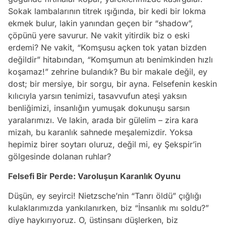
Sokak lambalarının titrek ışığında, bir kedi bir lokma
ekmek bulur, lakin yanından geçen bir “shadow”,
çöpünü yere savurur. Ne vakit yitirdik biz o eski
erdemi? Ne vakit, “Komşusu açken tok yatan bizden
değildir” hitabından, “Komşumun atı benimkinden hızlı
koşamaz!” zehrine bulandık? Bu bir makale değil, ey
dost; bir mersiye, bir sorgu, bir ayna. Felsefenin keskin
kılıcıyla yarsın tenimizi, tasavvufun ateşi yaksın
benliğimizi, insanlığın yumuşak dokunuşu sarsın
yaralarımızı. Ve lakin, arada bir gülelim – zira kara
mizah, bu karanlık sahnede meşalemizdir. Yoksa
hepimiz birer soytarı oluruz, değil mi, ey Şekspir’in
gölgesinde dolanan ruhlar?
Felsefi Bir Perde: Varoluşun Karanlık Oyunu
Düşün, ey seyirci! Nietzsche’nin “Tanrı öldü” çığlığı
kulaklarımızda yankılanırken, biz “İnsanlık mı soldu?”
diye haykırıyoruz. O, üstinsanı düşlerken, biz