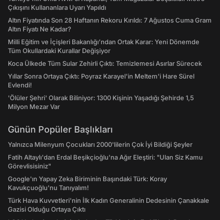
Çıkışını Kullananlara Uyarı Yapıldı
Altın Fiyatında Son 28 Haftanın Rekoru Kırıldı: 7 Ağustos Cuma Gram
Altın Fiyatı Ne Kadar?
Milli Eğitim ve İçişleri Bakanlığı’ndan Ortak Karar: Yeni Dönemde
Tüm Okullardaki Kurallar Değişiyor
Koca Ülkede Tüm Sular Zehirli Çıktı: Temizlemesi Asırlar Sürecek
Yıllar Sonra Ortaya Çıktı: Poyraz Karayel'in Meltem'i Hare Sürel
Evlendi!
'Ölüler Şehri' Olarak Biliniyor: 1300 Kişinin Yaşadığı Şehirde 1,5
Milyon Mezar Var
Günün Popüler Başlıkları
Yalnızca Milenyum Çocukları 2000'lilerin Çok İyi Bildiği Şeyler
Fatih Altaylı'dan Erdal Beşikçioğlu'na Ağır Eleştiri: "Ulan Siz Kamu
Görevlisisiniz"
Google'ın Yapay Zeka Biriminin Başındaki Türk: Koray
Kavukçuoğlu'nu Tanıyalım!
Türk Hava Kuvvetleri'nin İlk Kadın Generalinin Dedesinin Çanakkale
Gazisi Olduğu Ortaya Çıktı