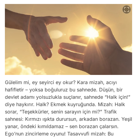
Gülelim mi, ey seyirci ey okur? Kara mizah, acıyı
hafifletir – yoksa boğuluruz bu sahnede. Düşün, bir
devlet adamı yolsuzlukla suçlanır, sahnede “Halk için!”
diye haykırır. Halk? Ekmek kuyruğunda. Mizah: Halk
sorar, “Teşekkürler, senin sarayın için mi?” Trafik
sahnesi: Kırmızı ışıkta durursun, arkadan borazan. Yeşil
yanar, öndeki kımıldamaz – sen borazan çalarsın.
Ego’nun zincirleme oyunu! Tasavvufi mizah: Bu