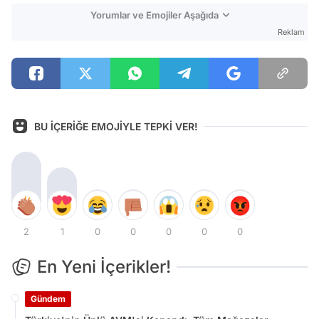
Yorumlar ve Emojiler Aşağıda
Reklam
BU İÇERİĞE EMOJİYLE TEPKİ VER!
2
1
0
0
0
0
0
En Yeni İçerikler!
Gündem