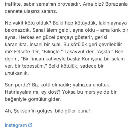
trafikte, sabır sema’nın provasıdır. Ama biz? Borazanla
cennete ulaşırız sanırız.
Ne vakit kötü olduk? Belki hep kötüydük, lakin aynaya
bakmazdık. Sanal âlem geldi, ayna oldu – ama kırık bir
ayna. Herkes en güzel parçayı gösterir, gerisi
karanlıkta. İnsani bir sual: Bu kötülük geri çevrilebilir
mi? Felsefe der, “Bilinçle.” Tasavvuf der, “Aşkla.” Ben
derim, “Bir fincan kahveyle başla: Komşuna bir selam
ver, bir tebessüm.” Belki kötülük, sadece bir
unutkanlık.
Son perde? Biz kötü olmadık; yalnızca unuttuk.
Hatırlayalım mı, ey dost? Yoksa bu mersiye de bir
beğeniyle gömülür gider.
Ah, Şekspir’in gölgesi bile güler buna!
Instagram