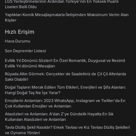
LGS Yerleştirmelerinin Ardından Türkiye'nin En Yüksek Puanlı
Liseleri Belli Oldu
Yaptıkları Komik Mesajlaşmalarla İletişimden Maksimum Verim Alan
Kişiler
Hızlı Erişim
Hava Durumu
Son Depremler Listesi
Evlilik Yıl Dönümü Sözleri! En Özel Romantik, Duygusal ve Resimli
Evlilik Yıl dönümü Mesajları
Rüyada Altın Görmek: Gerçekler de Saadetiniz de Çil Çil Altınlarda
Saklı Olabilir!
Doğal Taşların Merak Edilen Tüm Etkileri, Enerjileri ve Şifa Alanları:
Hangi Doğal Taş Ne İşe Yarar?
Emojilerin Anlamları: 2023 WhatsApp, Instagram ve Twitter'da En
Çok Kullanılan Emojiler ve Anlamları
Atasözleri ve Anlamları: A'dan Z'ye Gündelik Hayatta En Sık
Kullanılan Atasözleri ve Anlamları
Tavla Diziliş Şekli Nasıldır? Erkek Tavlası ve Kız Tavlası Diziliş Şekilleri
ve Oynama Yönleri