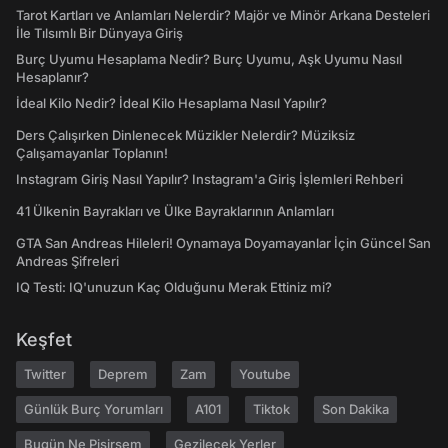
Tarot Kartları ve Anlamları Nelerdir? Majör ve Minör Arkana Desteleri
İle Tılsımlı Bir Dünyaya Giriş
Burç Uyumu Hesaplama Nedir? Burç Uyumu, Aşk Uyumu Nasıl
Hesaplanır?
İdeal Kilo Nedir? İdeal Kilo Hesaplama Nasıl Yapılır?
Ders Çalışırken Dinlenecek Müzikler Nelerdir? Müziksiz
Çalışamayanlar Toplanın!
Instagram Giriş Nasıl Yapılır? Instagram'a Giriş İşlemleri Rehberi
41 Ülkenin Bayrakları ve Ülke Bayraklarının Anlamları
GTA San Andreas Hileleri! Oynamaya Doyamayanlar İçin Güncel San
Andreas Şifreleri
IQ Testi: IQ'unuzun Kaç Olduğunu Merak Ettiniz mi?
Keşfet
Twitter
Deprem
Zam
Youtube
Günlük Burç Yorumları
A101
Tiktok
Son Dakika
Bugün Ne Pişirsem
Gezilecek Yerler