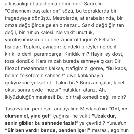
altinsanlığın bataklığına gömüldük. Sartre’ın
“Cehennem başkalarıdır” sözü, bu topraklarda bir
tragedyaya dönüştü. Metrolarda, at arabalarında, bir
omza değdiğinde gelen o nazar… Sanki değdiğin ten
değil, bir ruhun kalesi. Ne vakit unuttuk,
varoluşumuzun birbirine zincir olduğunu? Felsefe
fısıldar: Toplum, aynadır; içindeki bireyler ne denli
kırık, o denli paramparça. Kırıldık mı? Hayır, ey dost,
toza döndük! Kara mizah burada sahneye çıkar: Bir
filozof mezarından kalksa, trafiğimizi görse, “Bu kaos,
benim felsefemin sahnesi!” diye kahkahayla
gökyüzüne yükselirdi. Lakin biz? Borazan çalar, lanet
okur, sonra evde “huzur” nutukları atarız. Ah,
ikiyüzlülüğün maskesi! Bu, bir trajikomedi değil midir?
Tasavvufun perdesini aralayalım: Mevlana’nın
“Gel, ne
olursan ol, yine gel”
çağırısı, ne vakit
“Uzak dur,
senin gibiler bu sahnede fazla!
”
ya çevrildi? Yunus’un
“Bir ben vardır bende, benden içeri”
mısrası, ego’nun