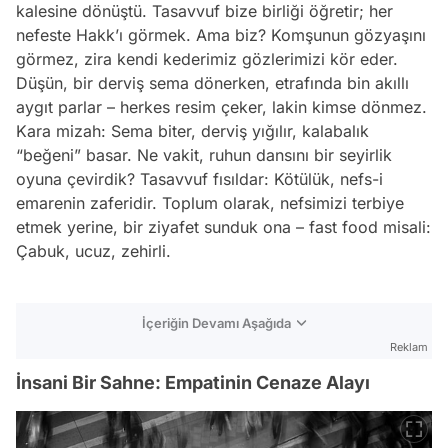
kalesine dönüştü. Tasavvuf bize birliği öğretir; her
nefeste Hakk’ı görmek. Ama biz? Komşunun gözyaşını
görmez, zira kendi kederimiz gözlerimizi kör eder.
Düşün, bir derviş sema dönerken, etrafında bin akıllı
aygıt parlar – herkes resim çeker, lakin kimse dönmez.
Kara mizah: Sema biter, derviş yığılır, kalabalık
“beğeni” basar. Ne vakit, ruhun dansını bir seyirlik
oyuna çevirdik? Tasavvuf fısıldar: Kötülük, nefs-i
emarenin zaferidir. Toplum olarak, nefsimizi terbiye
etmek yerine, bir ziyafet sunduk ona – fast food misali:
Çabuk, ucuz, zehirli.
İçeriğin Devamı Aşağıda
Reklam
İnsani Bir Sahne: Empatinin Cenaze Alayı