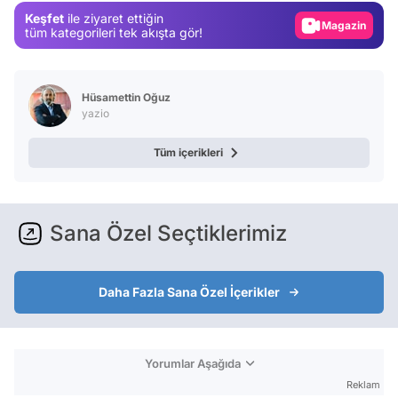
Keşfet
ile ziyaret ettiğin
Magazin
tüm kategorileri tek akışta gör!
Video
Test
Hüsamettin Oğuz
yazio
Tüm içerikleri
Sana Özel Seçtiklerimiz
Daha Fazla Sana Özel İçerikler
Yorumlar Aşağıda
Reklam