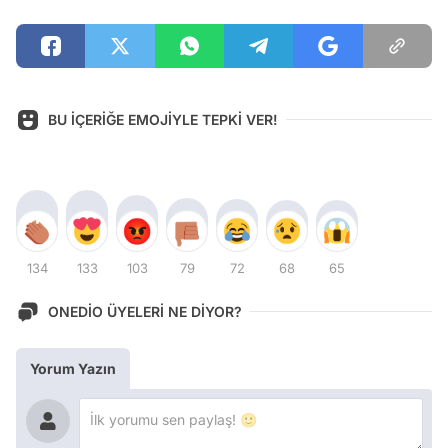
BU İÇERİĞE EMOJİYLE TEPKİ VER!
134
133
103
79
72
68
65
ONEDİO ÜYELERİ NE DİYOR?
Yorum Yazın