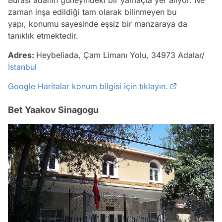
Burası adanın güneyindeki bir yamaçta yer alıyor. Ne
zaman inşa edildiği tam olarak bilinmeyen bu
yapı, konumu sayesinde eşsiz bir manzaraya da
tanıklık etmektedir.
Adres:
Heybeliada, Çam Limanı Yolu, 34973 Adalar/
İstanbul
Google Haritalar konum bilgisi için tıklayın.
Bet Yaakov Sinagogu