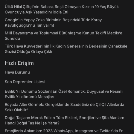
Ülkü Hilal Çiftçi'nin Babası, Reşit Olmayan Kızının 10 Yaş Büyük
Oyuncuyla Aşk Yaşadığını İddia Etti
Google'ın Yapay Zeka Biriminin Başındaki Türk: Koray
Kavukçuoğlu'nu Tanıyalım!
Milli Dayanışma ve Toplumsal Bütünleşme Kanun Teklifi Meclis’e
Sunuldu
Türk Hava Kuvvetleri'nin İlk Kadın Generalinin Dedesinin Çanakkale
Gazisi Olduğu Ortaya Çıktı
Hızlı Erişim
Hava Durumu
Son Depremler Listesi
Evlilik Yıl Dönümü Sözleri! En Özel Romantik, Duygusal ve Resimli
Evlilik Yıl dönümü Mesajları
Rüyada Altın Görmek: Gerçekler de Saadetiniz de Çil Çil Altınlarda
Saklı Olabilir!
Doğal Taşların Merak Edilen Tüm Etkileri, Enerjileri ve Şifa Alanları:
Hangi Doğal Taş Ne İşe Yarar?
Emojilerin Anlamları: 2023 WhatsApp, Instagram ve Twitter'da En