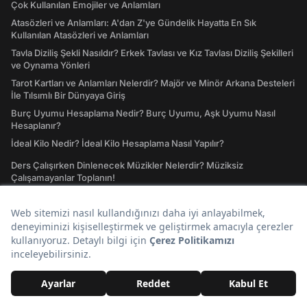
Çok Kullanılan Emojiler ve Anlamları
Atasözleri ve Anlamları: A'dan Z'ye Gündelik Hayatta En Sık
Kullanılan Atasözleri ve Anlamları
Tavla Diziliş Şekli Nasıldır? Erkek Tavlası ve Kız Tavlası Diziliş Şekilleri
ve Oynama Yönleri
Tarot Kartları ve Anlamları Nelerdir? Majör ve Minör Arkana Desteleri
İle Tılsımlı Bir Dünyaya Giriş
Burç Uyumu Hesaplama Nedir? Burç Uyumu, Aşk Uyumu Nasıl
Hesaplanır?
İdeal Kilo Nedir? İdeal Kilo Hesaplama Nasıl Yapılır?
Ders Çalışırken Dinlenecek Müzikler Nelerdir? Müziksiz
Çalışamayanlar Toplanın!
Instagram Giriş Nasıl Yapılır? Instagram'a Giriş İşlemleri Rehberi
41 Ülkenin Bayrakları ve Ülke Bayraklarının Anlamları
GTA San Andreas Hileleri! Oynamaya Doyamayanlar İçin Güncel San
Andreas Şifreleri
IQ Testi: IQ'unuzun Kaç Olduğunu Merak Ettiniz mi?
Keşfet