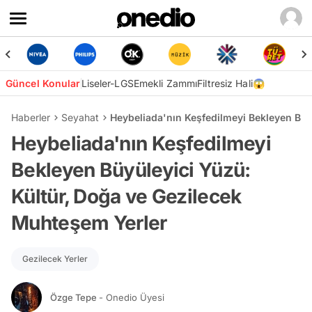
Güncel Konular
Liseler-LGS
Emekli Zammı
Filtresiz Hali😱
Haberler
Seyahat
Heybeliada'nın Keşfedilmeyi Bekleyen Büy
Heybeliada'nın Keşfedilmeyi
Bekleyen Büyüleyici Yüzü:
Kültür, Doğa ve Gezilecek
Muhteşem Yerler
Gezilecek Yerler
Özge Tepe
- Onedio Üyesi