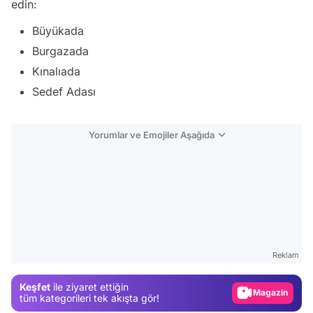
edin:
Büyükada
Burgazada
Kınalıada
Sedef Adası
Yorumlar ve Emojiler Aşağıda
Video
Test
Gündem
Reklam
Magazin
Keşfet
ile ziyaret ettiğin
Video
tüm kategorileri tek akışta gör!