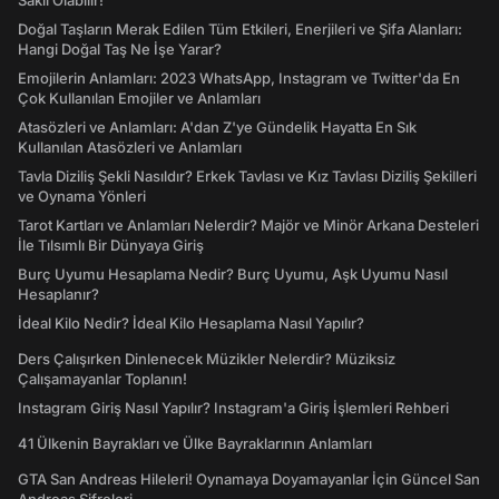
Saklı Olabilir!
Doğal Taşların Merak Edilen Tüm Etkileri, Enerjileri ve Şifa Alanları:
Hangi Doğal Taş Ne İşe Yarar?
Emojilerin Anlamları: 2023 WhatsApp, Instagram ve Twitter'da En
Çok Kullanılan Emojiler ve Anlamları
Atasözleri ve Anlamları: A'dan Z'ye Gündelik Hayatta En Sık
Kullanılan Atasözleri ve Anlamları
Tavla Diziliş Şekli Nasıldır? Erkek Tavlası ve Kız Tavlası Diziliş Şekilleri
ve Oynama Yönleri
Tarot Kartları ve Anlamları Nelerdir? Majör ve Minör Arkana Desteleri
İle Tılsımlı Bir Dünyaya Giriş
Burç Uyumu Hesaplama Nedir? Burç Uyumu, Aşk Uyumu Nasıl
Hesaplanır?
İdeal Kilo Nedir? İdeal Kilo Hesaplama Nasıl Yapılır?
Ders Çalışırken Dinlenecek Müzikler Nelerdir? Müziksiz
Çalışamayanlar Toplanın!
Instagram Giriş Nasıl Yapılır? Instagram'a Giriş İşlemleri Rehberi
41 Ülkenin Bayrakları ve Ülke Bayraklarının Anlamları
GTA San Andreas Hileleri! Oynamaya Doyamayanlar İçin Güncel San