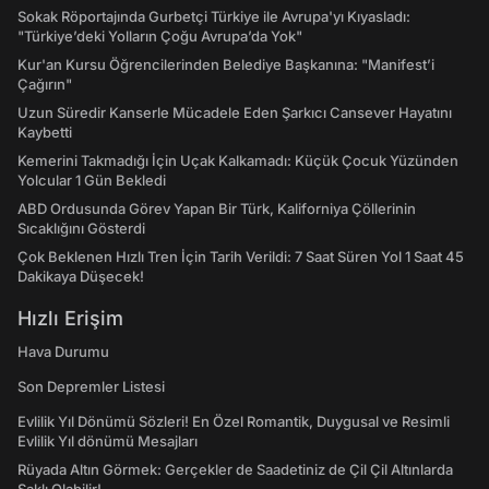
Sokak Röportajında Gurbetçi Türkiye ile Avrupa'yı Kıyasladı:
"Türkiye’deki Yolların Çoğu Avrupa’da Yok"
Kur'an Kursu Öğrencilerinden Belediye Başkanına: "Manifest’i
Çağırın"
Uzun Süredir Kanserle Mücadele Eden Şarkıcı Cansever Hayatını
Kaybetti
Kemerini Takmadığı İçin Uçak Kalkamadı: Küçük Çocuk Yüzünden
Yolcular 1 Gün Bekledi
ABD Ordusunda Görev Yapan Bir Türk, Kaliforniya Çöllerinin
Sıcaklığını Gösterdi
Çok Beklenen Hızlı Tren İçin Tarih Verildi: 7 Saat Süren Yol 1 Saat 45
Dakikaya Düşecek!
Hızlı Erişim
Hava Durumu
Son Depremler Listesi
Evlilik Yıl Dönümü Sözleri! En Özel Romantik, Duygusal ve Resimli
Evlilik Yıl dönümü Mesajları
Rüyada Altın Görmek: Gerçekler de Saadetiniz de Çil Çil Altınlarda