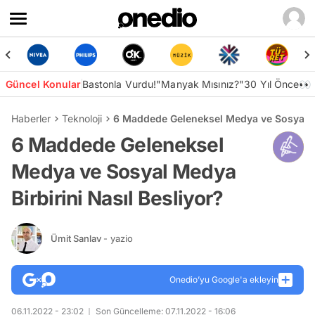
Güncel Konular
Bastonla Vurdu!
"Manyak Mısınız?"
30 Yıl Önce👀
Haberler
Teknoloji
6 Maddede Geleneksel Medya ve Sosyal Me
6 Maddede Geleneksel
Medya ve Sosyal Medya
Birbirini Nasıl Besliyor?
Ümit Sanlav
- yazio
Onedio’yu Google'a ekleyin
06.11.2022 - 23:02
Son Güncelleme: 07.11.2022 - 16:06