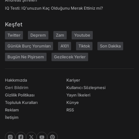
Andreas Şifreleri
IQ Testi: IQ'unuzun Kaç Olduğunu Merak Ettiniz mi?
Keşfet
Twitter
Deprem
Zam
Youtube
Günlük Burç Yorumları
A101
Tiktok
Son Dakika
Bugün Ne Pişirsem
Gezilecek Yerler
Hakkımızda
Kariyer
Geri Bildirim
Kullanıcı Sözleşmesi
Gizlilik Politikası
Yayın İlkeleri
Topluluk Kuralları
Künye
Reklam
RSS
İletişim