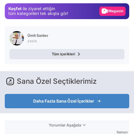
Magazin
Keşfet
ile ziyaret ettiğin
Video
tüm kategorileri tek akışta gör!
Test
Ümit Sanlav
yazio
Tüm içerikleri
Sana Özel Seçtiklerimiz
Daha Fazla Sana Özel İçerikler
Yorumlar Aşağıda
Reklam