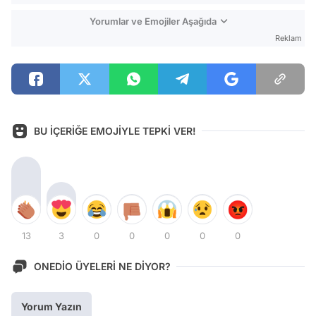
Yorumlar ve Emojiler Aşağıda
Reklam
BU İÇERİĞE EMOJİYLE TEPKİ VER!
13
3
0
0
0
0
0
ONEDİO ÜYELERİ NE DİYOR?
Yorum Yazın