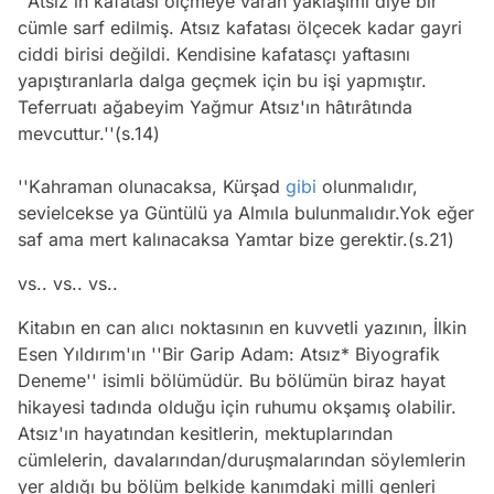
''Atsız'ın kafatası ölçmeye varan yaklaşımı diye bir
cümle sarf edilmiş. Atsız kafatası ölçecek kadar gayri
ciddi birisi değildi. Kendisine kafatasçı yaftasını
yapıştıranlarla dalga geçmek için bu işi yapmıştır.
Teferruatı ağabeyim Yağmur Atsız'ın hâtırâtında
mevcuttur.''(s.14)
''Kahraman olunacaksa, Kürşad
gibi
olunmalıdır,
sevielcekse ya Güntülü ya Almıla bulunmalıdır.Yok eğer
saf ama mert kalınacaksa Yamtar bize gerektir.(s.21)
vs.. vs.. vs..
Kitabın en can alıcı noktasının en kuvvetli yazının, İlkin
Esen Yıldırım'ın ''Bir Garip Adam: Atsız* Biyografik
Deneme'' isimli bölümüdür. Bu bölümün biraz hayat
hikayesi tadında olduğu için ruhumu okşamış olabilir.
Atsız'ın hayatından kesitlerin, mektuplarından
cümlelerin, davalarından/duruşmalarından söylemlerin
yer aldığı bu bölüm belkide kanımdaki milli genleri