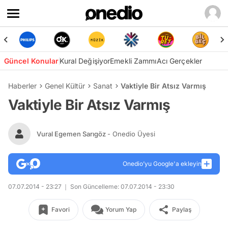
Güncel Konular
Kural Değişiyor
Emekli Zammı
Acı Gerçekler
Haberler
Genel Kültür
Sanat
Vaktiyle Bir Atsız Varmış
Vaktiyle Bir Atsız Varmış
Vural Egemen Sarıgöz
- Onedio Üyesi
Onedio’yu Google'a ekleyin
07.07.2014 - 23:27
Son Güncelleme: 07.07.2014 - 23:30
Favori
Yorum Yap
Paylaş