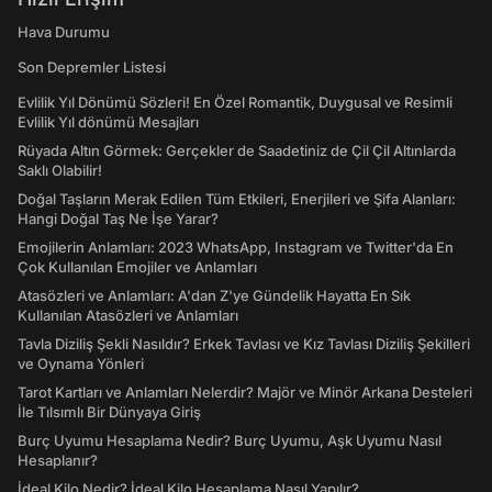
Hava Durumu
Son Depremler Listesi
Evlilik Yıl Dönümü Sözleri! En Özel Romantik, Duygusal ve Resimli
Evlilik Yıl dönümü Mesajları
Rüyada Altın Görmek: Gerçekler de Saadetiniz de Çil Çil Altınlarda
Saklı Olabilir!
Doğal Taşların Merak Edilen Tüm Etkileri, Enerjileri ve Şifa Alanları:
Hangi Doğal Taş Ne İşe Yarar?
Emojilerin Anlamları: 2023 WhatsApp, Instagram ve Twitter'da En
Çok Kullanılan Emojiler ve Anlamları
Atasözleri ve Anlamları: A'dan Z'ye Gündelik Hayatta En Sık
Kullanılan Atasözleri ve Anlamları
Tavla Diziliş Şekli Nasıldır? Erkek Tavlası ve Kız Tavlası Diziliş Şekilleri
ve Oynama Yönleri
Tarot Kartları ve Anlamları Nelerdir? Majör ve Minör Arkana Desteleri
İle Tılsımlı Bir Dünyaya Giriş
Burç Uyumu Hesaplama Nedir? Burç Uyumu, Aşk Uyumu Nasıl
Hesaplanır?
İdeal Kilo Nedir? İdeal Kilo Hesaplama Nasıl Yapılır?