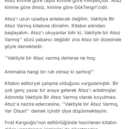
Atsız kimine göre faşist kimine göre milliyetçidir. Atsız
kimine göre dinsiz, kimine göre GökTengri'cidir.
Atsız'ı uzun uzadıya anlatacak değilim. Vaktiyle Bir
Atsız Varmış kitabına dönelim. Kitabın adından
başlayalım. Atsız'ı okuyanlar bilir ki, Vaktiyle bir Atsız
Varmış'' sözü yabancı değildir zira Atsız bir dizesinde
şöyle demektedir.
''Vaktiyle bir Atsız varmış derlerse ne hoş;
Anılmakla hangi bir ruh olmaz ki sarhoş!''
Kitabın editoryal çalışma olduğunu vurgulamıştık. Bir
çok genç yazar bir araya gelerek Atsız'ı anlatmışlar.
Adınında Vaktiyle Bir Atsız Varmış olarak koyulması
Atsız'a nazire edercesine, ''Vaktiyle bir Atsız Varmış,
Var Olsun!'' demek içindir diye düşünmekteyim.
Fırat Kargıoğlu'nun editörlüğünde hazırlanan kitabın