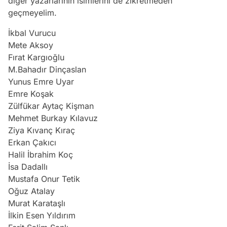
diğer yazarlarının isimlerini de zikretmeden
geçmeyelim.
İkbal Vurucu
Mete Aksoy
Fırat Kargıoğlu
M.Bahadır Dinçaslan
Yunus Emre Uyar
Emre Koşak
Zülfükar Aytaç Kişman
Mehmet Burkay Kılavuz
Ziya Kıvanç Kıraç
Erkan Çakıcı
Halil İbrahim Koç
İsa Dadallı
Mustafa Onur Tetik
Oğuz Atalay
Murat Karataşlı
İlkin Esen Yıldırım