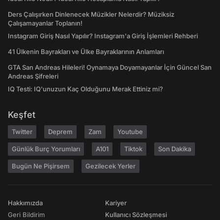
Ders Çalışırken Dinlenecek Müzikler Nelerdir? Müziksiz
Çalışamayanlar Toplanın!
Instagram Giriş Nasıl Yapılır? Instagram'a Giriş İşlemleri Rehberi
41 Ülkenin Bayrakları ve Ülke Bayraklarının Anlamları
GTA San Andreas Hileleri! Oynamaya Doyamayanlar İçin Güncel San
Andreas Şifreleri
IQ Testi: IQ'unuzun Kaç Olduğunu Merak Ettiniz mi?
Keşfet
Twitter
Deprem
Zam
Youtube
Günlük Burç Yorumları
A101
Tiktok
Son Dakika
Bugün Ne Pişirsem
Gezilecek Yerler
Hakkımızda
Kariyer
Geri Bildirim
Kullanıcı Sözleşmesi