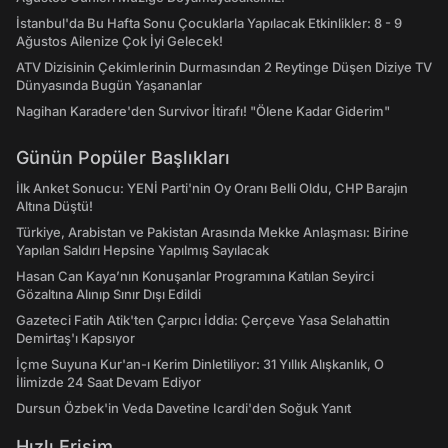
İstanbul'da Bu Hafta Sonu Çocuklarla Yapılacak Etkinlikler: 8 - 9
Ağustos Ailenize Çok İyi Gelecek!
ATV Dizisinin Çekimlerinin Durmasından 2 Reytinge Düşen Diziye TV
Dünyasında Bugün Yaşananlar
Nagihan Karadere'den Survivor İtirafı! "Ölene Kadar Giderim"
Günün Popüler Başlıkları
İlk Anket Sonucu: YENİ Parti'nin Oy Oranı Belli Oldu, CHP Barajın
Altına Düştü!
Türkiye, Arabistan ve Pakistan Arasında Mekke Anlaşması: Birine
Yapılan Saldırı Hepsine Yapılmış Sayılacak
Hasan Can Kaya’nın Konuşanlar Programına Katılan Seyirci
Gözaltına Alınıp Sınır Dışı Edildi
Gazeteci Fatih Atik'ten Çarpıcı İddia: Çerçeve Yasa Selahattin
Demirtaş'ı Kapsıyor
İçme Suyuna Kur'an-ı Kerim Dinletiliyor: 31 Yıllık Alışkanlık, O
İlimizde 24 Saat Devam Ediyor
Dursun Özbek'in Veda Davetine Icardi'den Soğuk Yanıt
Hızlı Erişim