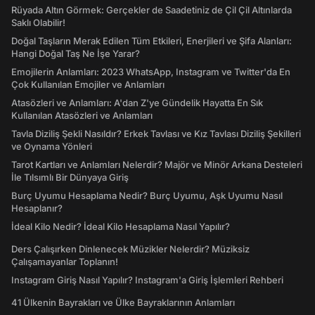
Rüyada Altın Görmek: Gerçekler de Saadetiniz de Çil Çil Altınlarda
Saklı Olabilir!
Doğal Taşların Merak Edilen Tüm Etkileri, Enerjileri ve Şifa Alanları:
Hangi Doğal Taş Ne İşe Yarar?
Emojilerin Anlamları: 2023 WhatsApp, Instagram ve Twitter'da En
Çok Kullanılan Emojiler ve Anlamları
Atasözleri ve Anlamları: A'dan Z'ye Gündelik Hayatta En Sık
Kullanılan Atasözleri ve Anlamları
Tavla Diziliş Şekli Nasıldır? Erkek Tavlası ve Kız Tavlası Diziliş Şekilleri
ve Oynama Yönleri
Tarot Kartları ve Anlamları Nelerdir? Majör ve Minör Arkana Desteleri
İle Tılsımlı Bir Dünyaya Giriş
Burç Uyumu Hesaplama Nedir? Burç Uyumu, Aşk Uyumu Nasıl
Hesaplanır?
İdeal Kilo Nedir? İdeal Kilo Hesaplama Nasıl Yapılır?
Ders Çalışırken Dinlenecek Müzikler Nelerdir? Müziksiz
Çalışamayanlar Toplanın!
Instagram Giriş Nasıl Yapılır? Instagram'a Giriş İşlemleri Rehberi
41 Ülkenin Bayrakları ve Ülke Bayraklarının Anlamları