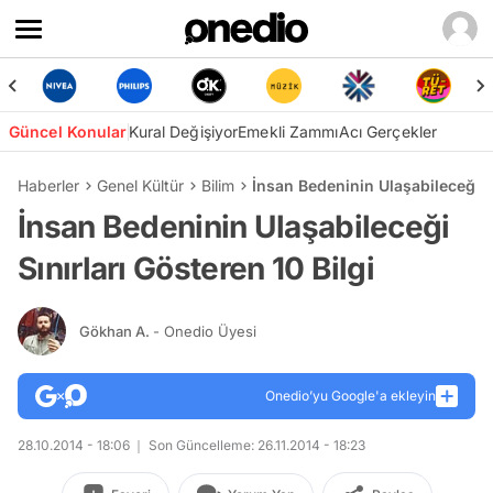
Güncel Konular
Kural Değişiyor
Emekli Zammı
Acı Gerçekler
Haberler
Genel Kültür
Bilim
İnsan Bedeninin Ulaşabileceği Sı
İnsan Bedeninin Ulaşabileceği
Sınırları Gösteren 10 Bilgi
Gökhan A.
- Onedio Üyesi
Onedio’yu Google'a ekleyin
28.10.2014 - 18:06
Son Güncelleme: 26.11.2014 - 18:23