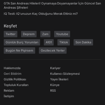
GTA San Andreas Hileleri! Oynamaya Doyamayanlar İçin Güncel San
Andreas Şifreleri
IQ Testi: IQ'unuzun Kaç Olduğunu Merak Ettiniz mi?
Keşfet
Twitter
Deprem
Zam
Youtube
Günlük Burç Yorumları
A101
Tiktok
Son Dakika
Bugün Ne Pişirsem
Gezilecek Yerler
Hakkımızda
Kariyer
Geri Bildirim
Kullanıcı Sözleşmesi
Gizlilik Politikası
Yayın İlkeleri
Topluluk Kuralları
Künye
Reklam
RSS
İletişim