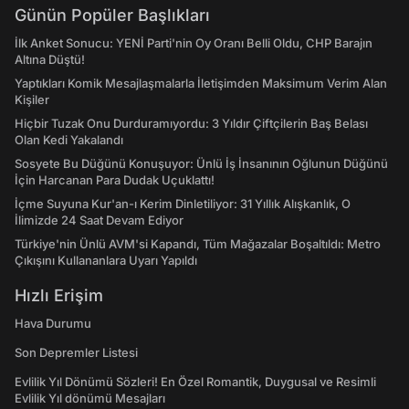
Günün Popüler Başlıkları
İlk Anket Sonucu: YENİ Parti'nin Oy Oranı Belli Oldu, CHP Barajın
Altına Düştü!
Yaptıkları Komik Mesajlaşmalarla İletişimden Maksimum Verim Alan
Kişiler
Hiçbir Tuzak Onu Durduramıyordu: 3 Yıldır Çiftçilerin Baş Belası
Olan Kedi Yakalandı
Sosyete Bu Düğünü Konuşuyor: Ünlü İş İnsanının Oğlunun Düğünü
İçin Harcanan Para Dudak Uçuklattı!
İçme Suyuna Kur'an-ı Kerim Dinletiliyor: 31 Yıllık Alışkanlık, O
İlimizde 24 Saat Devam Ediyor
Türkiye'nin Ünlü AVM'si Kapandı, Tüm Mağazalar Boşaltıldı: Metro
Çıkışını Kullananlara Uyarı Yapıldı
Hızlı Erişim
Hava Durumu
Son Depremler Listesi
Evlilik Yıl Dönümü Sözleri! En Özel Romantik, Duygusal ve Resimli
Evlilik Yıl dönümü Mesajları