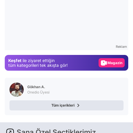
Video
Test
Gündem
Reklam
Magazin
Keşfet
ile ziyaret ettiğin
Video
tüm kategorileri tek akışta gör!
Test
Gökhan A.
Onedio Üyesi
Tüm içerikleri
Sana Özel Seçtiklerimiz