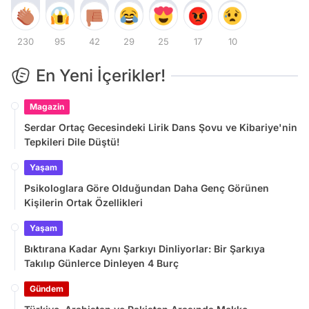
230
95
42
29
25
17
10
En Yeni İçerikler!
Magazin
Serdar Ortaç Gecesindeki Lirik Dans Şovu ve Kibariye'nin
Tepkileri Dile Düştü!
Yaşam
Psikologlara Göre Olduğundan Daha Genç Görünen
Kişilerin Ortak Özellikleri
Yaşam
Bıktırana Kadar Aynı Şarkıyı Dinliyorlar: Bir Şarkıya
Takılıp Günlerce Dinleyen 4 Burç
Gündem